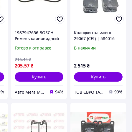
1987947656 BOSCH
Колодки гальмівні
Ремень клиновидный
29067 (CEI) | 584016
(длин. 60-180)
Готово к отправке
В наличии
216
.46
₴
205
.57
₴
2 515
₴
Купить
Купить
9%
94%
99%
Авто Мега Маркет
ТОВ ЄВРО ТАЙРС