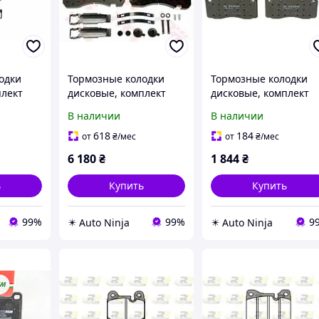
одки
Тормозные колодки
Тормозные колодки
плект
дисковые, комплект
дисковые, комплект
4.10
TRW GDB5091
Bosch 0 986 494 257
В наличии
В наличии
618
184
от
₴
/мес
от
₴
/мес
6 180
₴
1 844
₴
ь
Купить
Купить
99%
99%
9
✴️ Auto Ninja
✴️ Auto Ninja