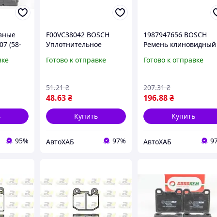
зные
F00VC38042 BOSCH
1987947656 BOSCH
7 (58-
Уплотнительное
Ремень клиновидный
кольцо ПНВТ
(длин. 60-180)
вке
Готово к отправке
Готово к отправке
51
.21
₴
207
.31
₴
48
.63
₴
196
.88
₴
ь
Купить
Купить
95%
97%
9
АвтоХАБ
АвтоХАБ