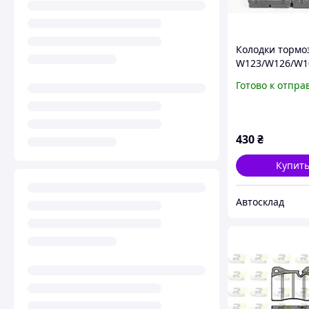
Колодки тормо
W123/W126/W10
05), GOODREM
Готово к отпра
(RM1450)
430
₴
Купит
Автосклад