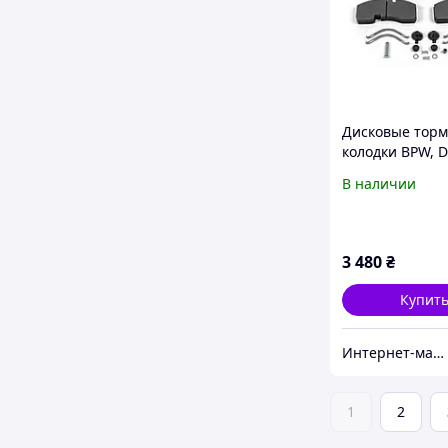
Дисковые тор
колодки BPW, D
IVECO, MB ACTR
В наличии
SCANIA (REMSA
JCA0637.20
3 480
₴
Купит
Интернет-магазин "Деталион"
1
2