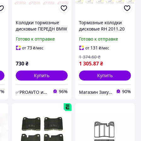
Колодки тормозные
Тормозные колодки
дисковые ПЕРЕДН BMW
дисковые RH 2011.20
3 (E21) 1.6 1975.06-
для BMW 7 (E23) / BMW
Готово к отправке
Готово к отправке
1984.03 RS 0014.10
5 (E28) 1972-1989 г.
73
131
от
₴
/мес
от
₴
/мес
1 374
.60
₴
730
₴
1 305
.87
₴
Купить
Купить
7%
96%
90%
✅PROAVTO интернет-магазин автозапчастей
Магазин Закупка