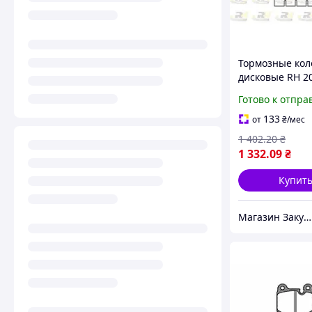
Тормозные кол
дисковые RH 2
для BMW 5 (E12
Готово к отпра
6 (E24) 1972-200
133
от
₴
/мес
1 402
.20
₴
1 332
.09
₴
Купит
Магазин Закупка