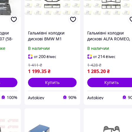
одки
Гальмівні колодки
Гальмівні колодки
7 (58-
дискові BMW M1
дискові ALFA ROMEO,
ODREM,
ROADHOUSE RH 2014.10
BMW ROADHOUSE RH
вке
В наличии
В наличии
UA
2011.20 UA
200
214
от
₴
/мес
от
₴
/мес
1 411
₴
1 428
₴
1 199
.35
₴
1 285
.20
₴
ь
Купить
Купить
100%
90%
9
Avtokiev
Avtokiev