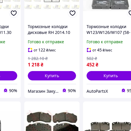
одки
Тормозные колодки
Тормозные колодки
011.30
дисковые RH 2014.10
W123/W126/W107 (58-
) / BMW
для BMW 3 (E21) / BMW
05) (GOODREM)
вке
Готово к отправке
Готово к отправке
0 г.
M1 (E26) 1975-1984 г.
122
45
от
₴
/мес
от
₴
/мес
1 282
.10
₴
502
₴
1 218
₴
452
₴
ь
Купить
Купить
90%
90%
9
Магазин Закупка
AutoPartsX