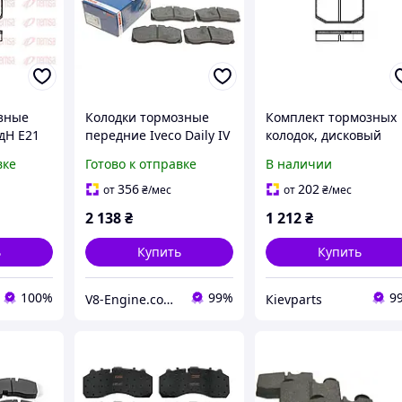
зные
Колодки тормозные
Комплект тормозных
дН E21
передние Iveco Daily IV
колодок, дисковый
V VI 06- (Bosch
тормоз ROADHOUSE
вке
Готово к отправке
В наличии
0986494257)
201410 на BMW 3 сед
(E21)
356
202
от
₴
/мес
от
₴
/мес
2 138
₴
1 212
₴
ь
Купить
Купить
100%
99%
9
V8-Engine.com.ua Авто-расходники
Кievparts