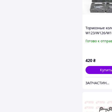
Тормозные кол
W123/W126/W10
05), пр-во: GO
Готово к отпра
код: RM1450
420
₴
Купит
ЗАПЧАСТИНА.com