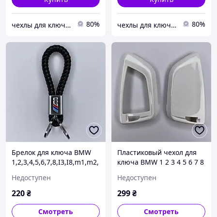
80%
80%
чехлы для ключей
чехлы для ключей
Брелок для ключа BMW
Пластиковый чехол для
1,2,3,4,5,6,7,8,I3,I8,m1,m2,
ключа BMW 1 2 3 4 5 6 7 8
m3,m4,m5,
I3 I8 m6 m2 m1 m3 m4 x1
Недоступен
Недоступен
m6,x1,x2,x3,x4,x5,x6,Z4,F10
x2 x3 x4 x5 x6 Z4 F10 15 20
,15,20,30,48
30 Белый
220
₴
299
₴
Смотреть
Смотреть