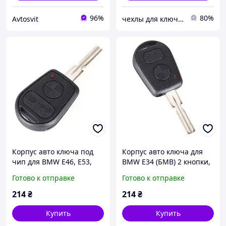
96%
80%
Avtosvit
чехлы для ключей
Корпус авто ключа под
Корпус авто ключа для
чип для BMW Е46, Е53,
BMW E34 (БМВ) 2 кнопки,
Е60, Х3, Х5 (бмв)
лезвие HU58
Готово к отправке
Готово к отправке
1,2,3,4,5,6,7,8,I3,I8,m1,m2,
m3,m4,m5, m6,x1,x2
214
₴
214
₴
Купить
Купить