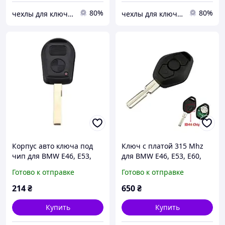
80%
80%
чехлы для ключей
чехлы для ключей
Корпус авто ключа под
Ключ с платой 315 Mhz
чип для BMW Е46, Е53,
для BMW Е46, Е53, Е60,
Е60, Х3, Х5 (бмв)
Х3, Х5 (бмв)
Готово к отправке
Готово к отправке
1,2,3,4,5,6,7,8,I3,I8,m1,m2,
1,2,3,4,5,6,7,8,I3,I8,m1,m2,
m3,m4,m5, m6,x1,x2
m3,m4,m5, m6,x1,x2
214
₴
650
₴
Купить
Купить