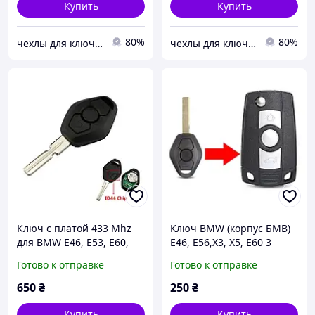
Купить
Купить
80%
80%
чехлы для ключей
чехлы для ключей
Ключ с платой 433 Mhz
Ключ BMW (корпус БМВ)
для BMW Е46, Е53, Е60,
Е46, Е56,Х3, Х5, Е60 3
Х3, Х5 (бмв)
кнопки, лезвие HU92 (под
Готово к отправке
Готово к отправке
1,2,3,4,5,6,7,8,I3,I8,m1,m2,
переделку)
m3,m4,m5, m6,x1,x2
650
₴
250
₴
Купить
Купить