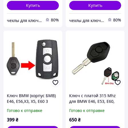
Купить
Купить
80%
80%
чехлы для ключей
чехлы для ключей
Ключ BMW (корпус БМВ)
Ключ с платой 315 Mhz
Е46, Е56,Х3, Х5, Е60 3
для BMW Е46, Е53, Е60,
кнопки, лезвие HU92 (под
Х3, Х5 (бмв)
Готово к отправке
Готово к отправке
переделку)
1,2,3,4,5,6,7,8,I3,I8,m1,m2,
m3,m4,m5, m6,x1,x2
399
₴
650
₴