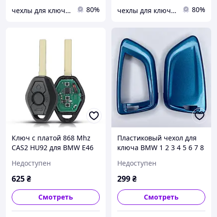
80%
80%
чехлы для ключей
чехлы для ключей
Ключ с платой 868 Mhz
Пластиковый чехол для
CAS2 HU92 для BMW Е46
ключа BMW 1 2 3 4 5 6 7 8
Е39 Е60 Е38 E83 E53 E36
I3 I8 m6 m2 m1 m3 m4 x1
Недоступен
Недоступен
E85 E52
x2 x3 x4 x5 x6 Z4 15 F10 20
30 Синий
625
₴
299
₴
Смотреть
Смотреть