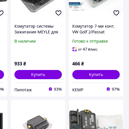
Комутатор системы
Комутатор 7-ми конт.
Зажигания MEYLE для
VW Golf 2/Passat
Ауди Сеат Фольксваген
B2/T2/A100 -91/A80 -91
В наличии
Готово к отправке
47
от
₴
/мес
933
₴
466
₴
Купить
Купить
0%
93%
97%
Пилотаж
KEMP