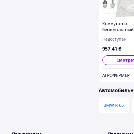
Коммутатор
бесконтактный
2108 21099 211
Недоступен
2114 2115 Audi
Volkswagen Ope
957
.41
₴
пр-во Bosch 21
Смотре
АГРОФЕРМЕР
Автомобильн
BMW R 65
Покупателям
Продавцам