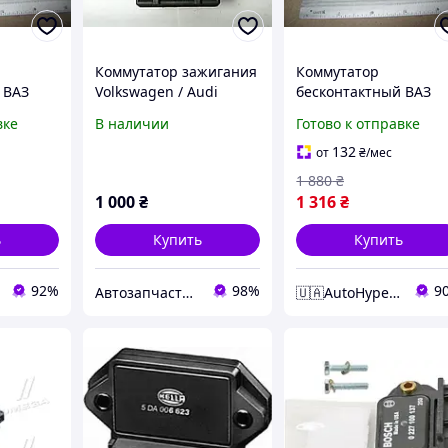
Коммутатор зажигания
Коммутатор
 ВАЗ
Volkswagen / Audi
бесконтактный ВАЗ
osch) 0
Bosch 0 227 100 137 /
2108-099-10 (пр-во
вке
В наличии
Готово к отправке
0227100137 / 211 905
Bosch)снг 0 227 100 1
351 A / 211905351A
132
от
₴
/мес
1 880
₴
1 000
₴
1 316
₴
ь
Купить
Купить
92%
98%
9
Автозапчасти из Германии
🇺🇦AutoHype🇺🇦