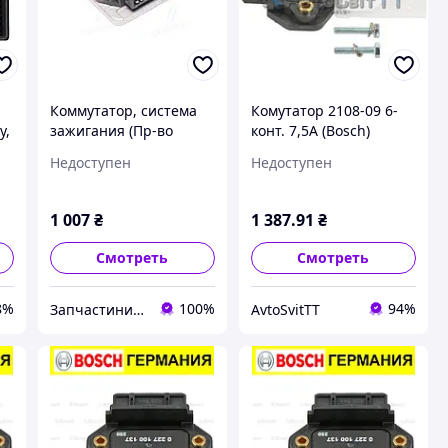
я
Коммутатор, система
Комутатор 2108-09 6-
y,
зажигания (Пр-во
конт. 7,5А (Bosch)
A)
MEYLE) 100 905 0005
"1102-ЗАЗ"
Недоступен
Недоступен
UA51
1 007
₴
1 387
.91
₴
Смотреть
Смотреть
8%
100%
94%
Запчастини ВСІМ
AvtoSvitTT