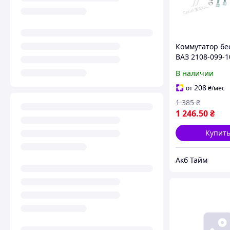
Коммутатор бе
ВАЗ 2108-099-1
во Bosch) 0227
В наличии
UA58
208
от
₴
/мес
1 385
₴
1 246
.50
₴
Купит
Акб Тайм