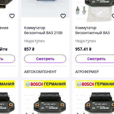
ления
Коммутатор
Коммутатор
бесконтный ВАЗ 2108-
бесконтактный ВАЗ
udi 80
099-10 (производство
2108 21099 2110 2113
Недоступен
Недоступен
0-91г
Bosch), (арт. 0 227 100
2114 2115 Audi SAAB
137)
Volkswagen Opel Seat
яйте
857
₴
957
.41
₴
пр-во Bosch
ть
Смотреть
Смотреть
АВТОКОМПОНЕНТ
АГРОФЕРМЕР