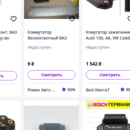
онт. ВАЗ
Коммутатор
Комутатор зажигани
ир-во
бесконтактный ВАЗ
Audi 100, A6, VW Cadd
2108, 2109, 21099 (пр-
Golf, Passat 75-> (HELL
Недоступен
Недоступен
во Bosch). 0 227 100
137. Ціна з ПДВ.
9
₴
1 542
₴
Смотреть
Смотреть
ть
96%
9
Роман Авто Маркет
BeG-MarceT
О