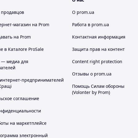
 продавцов
О prom.ua
ернет-магазин
на Prom
Работа в prom.ua
авать на Prom
Контактная информация
 в Каталоге ProSale
Защита прав на контент
 — медиа для
Content right protection
ателей
Отзывы о prom.ua
 интернет-предпринимателей
Кращі
Помощь Силам обороны
(Volonter by Prom)
льское соглашение
онфиденциальности
боты на маркетплейсе
рограмма электронный