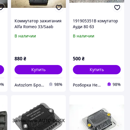
Коммутатор зажигания
191905351B комутатор
Alfa Romeo 33/Saab
Ауди 80 б3
9000, BOSCH
В наличии
В наличии
37
0227100139
880
₴
500
₴
Купить
Купить
0%
98%
98%
Avtozlom Бровары
Розборка Немовичи