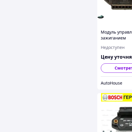
Модуль управ
зажиганием
(Коммутатор) A
Недоступен
90 100 1.6 2.3 9
Цену уточн
Смотре
AutoHouse