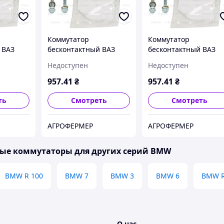
Коммутатор
Коммутатор
 ВАЗ
бесконтактный ВАЗ
бесконтактный ВАЗ
0 2113
2108 21099 2110 2113
2108 21099 2110 2113
Недоступен
Недоступен
 SAAB
2114 2115 Audi SAAB
2114 2115 Audi SAAB
l Seat
Volkswagen Opel Seat
Volkswagen Opel Seat
957
.41
₴
957
.41
₴
13
пр-во Bosch 2114
пр-во Bosch 2115
ть
Смотреть
Смотреть
АГРОФЕРМЕР
АГРОФЕРМЕР
ые коммутаторы для других серий BMW
BMW R 100
BMW 7
BMW 3
BMW 6
BMW R
О нас