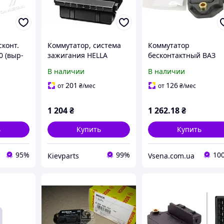
сконт.
Коммутатор, система
Коммутатор
0 (выр-
зажигания HELLA
бесконтактный ВАЗ
100137
5DA006623931 на AUDI
2108, 21099, 2110
В наличии
В наличии
4000 (81, 85, B2)
(Bosch)снг
201
126
от
₴
/мес
от
₴
/мес
1 204
₴
1 262
.18
₴
ь
Купить
Купить
95%
99%
10
Кievparts
Vsena.com.ua