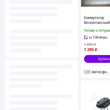
Коммутатор
бесконтактный
2108-2115-10 (B
Готово к отпра
227 100 137
130
от
₴
/мес
1 850
₴
1 295
₴
Купит
🇺🇦 АвтоСфера 🇺🇦