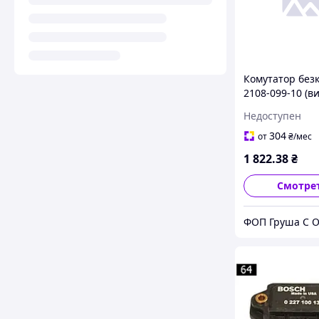
Комутатор безк
2108-099-10 (в
Bosch)
Недоступен
304
от
₴
/мес
1 822
.38
₴
Смотре
ФОП Груша С 