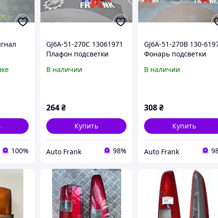
игнал
GJ6A-51-270C 13061971
GJ6A-51-270B 130-619
Плафон подсветки
Фонарь подсветки
тчбек
номера Mazda CX-5 CX-
номерного знака
вке
В наличии
В наличии
azda 626
7 6
Mazda CX-7, 6 GG
2 год
264
₴
308
₴
ь
Купить
Купить
100%
98%
9
Auto Frank
Auto Frank