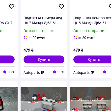
Подсветка номера лед
Подсветка номера ле
DA CX-7
Цх-7 Мазда GJ6A-51-
Цх-5 Мазда GJ6A-51-
X-7)
270B GJ6A51270B
270B GJ6A51270B
вке
Готово к отправке
Готово к отправке
,
20
20
от
₴
/мес
от
₴
/мес
A-69-
9970A75,
479
₴
479
₴
ь
Купить
Купить
98%
99%
9
Autoparts IF
Autoparts IF