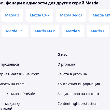
и, фонари видимости для других серий Mazda
Mazda 3
Mazda CX-7
Mazda Xedos
Mazda MX
Mazda 121
Mazda MX-6
Mazda 5
Mazda E
О нас
 продавцов
О prom.ua
ернет-магазин
на Prom
Работа в prom.ua
авать на Prom
Контактная информация
 в Каталоге ProSale
Защита прав на контент
 — медиа для
Content right protection
ателей