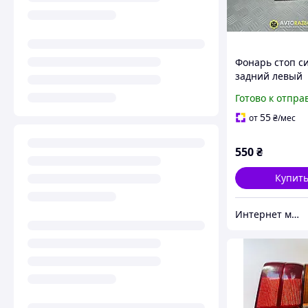
Фонарь стоп с
задний левый
внутренний хе
Готово к отпра
13261825 на M
V (GF) 1997-200
55
от
₴
/мес
550
₴
Купит
Интернет магазин "Avto-Rozbir"