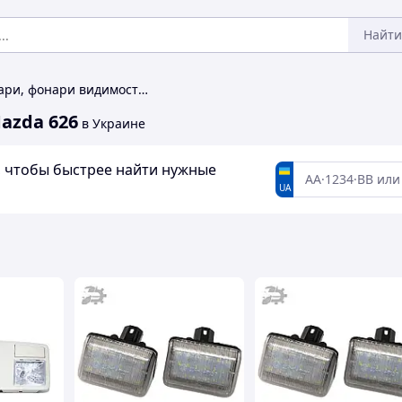
Найти
Задние фонари, фонари видимости на Mazda 626
azda 626
в Украине
а, чтобы быстрее найти нужные
UA