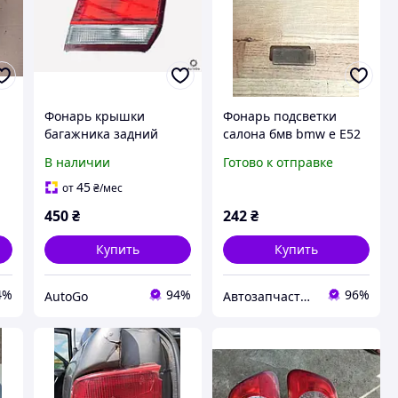
Фонарь крышки
Фонарь подсветки
багажника задний
салона бмв bmw е E52
л
правый внутренний
Z8 63318363604
В наличии
Готово к отправке
Mazda 626 226-61827
45
от
₴
/мес
450
₴
242
₴
Купить
Купить
4%
94%
96%
AutoGo
Автозапчастини