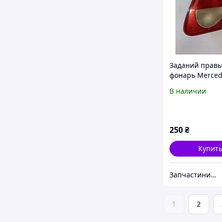
Заданий прав
фонарь Merced
Limo дорестай
В наличии
250
₴
Купит
Запчастини з Німеччини "WorldAuto"
1
2