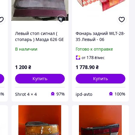
Левый стоп сигнал (
Фонарь задний WLT-28-
стопарь ) Мазда 626 GE
35 Левый - 06
хетчбек 1991 - 97 года .
В наличии
Готово к отправке
178
от
₴
/мес
1 200
₴
1 778
.90
₴
Купить
Купить
8%
97%
100%
Shrot 4 × 4
ipd-avto