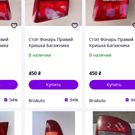
івий
Стоп Фонарь Правий
Стоп Фонарь Правий
ника
Кришка Багажника
Кришка Багажника
Рестайл
Мазда 626 Універсал
Мазда 626 GF Рестай
В наличии
В наличии
GF Рестайл
Хечбек
450
₴
450
₴
ь
Купить
Купить
94%
94%
9
BroAuto
BroAuto