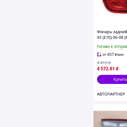
Фонарь задни
X5 (E70) 06-08 (
714021880802 ,
Готово к отпра
Marelli
457
от
₴
/мес
4 619
₴
4 572
.81
₴
Купит
АВТОПАРТНЕР