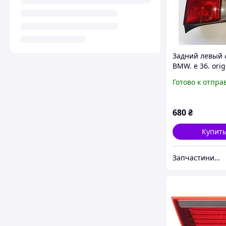
Задний левый
BMW. e 36. orig
Готово к отпра
680
₴
Купит
Запчастини з Німеччини "WorldAuto"