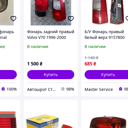
 фонарь
Фонарь задний правый
Б/У Фонарь правый
inal
Volvo V70 1996-2000
белый верх 9157800
9157800, 3512425
Volvo V70 97-00
вке
В наличии
В наличии
(9157800)
1 140
₴
1 500
₴
685
₴
ь
Купить
Купить
100%
98%
9
Автошрот Стрый
Master Service