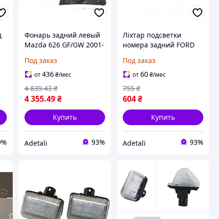
д
Фонарь задний левый
Ліхтар подсветки
Mazda 626 GF/GW 2001-
номера задний FORD
2002 GG2M51160A
Tourneo Courier 2014-
Под заказ
Под заказ
2023 4388111
436
60
от
₴
/мес
от
₴
/мес
4 839
.43
₴
755
₴
4 355
.49
₴
604
₴
Купить
Купить
9%
93%
93%
Adetali
Adetali