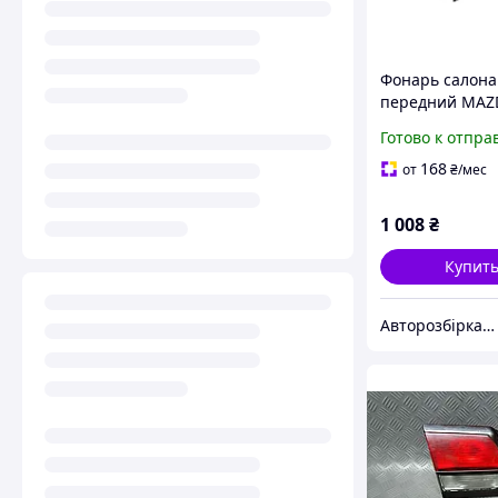
Фонарь салона
передний MAZ
06-12 (МАЗДА C
Готово к отпра
(GJ6A-69-970 75
GJ6A6997075,
168
от
₴
/мес
GJ6A69970, GJ6
970A 75, GJ6A6
1 008
₴
Купит
Авторозбірка Мікроавтобусів