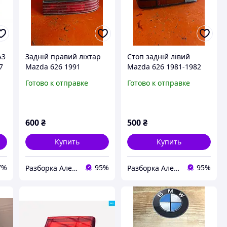
A3
Задній правий ліхтар
Стоп задній лівий
7
Mazda 626 1991
Mazda 626 1981-1982
Готово к отправке
Готово к отправке
600
₴
500
₴
Купить
Купить
7%
95%
95%
Разборка Александрия
Разборка Александрия