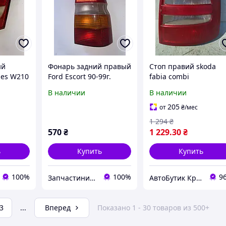
ый
Фонарь задний правый
Стоп правий skoda
es W210
Ford Escort 90-99г.
fabia combi
линг
оригинал
В наличии
В наличии
205
от
₴
/мес
1 294
₴
570
₴
1 229
.30
₴
ь
Купить
Купить
100%
100%
9
Запчастини з Німеччини "WorldAuto"
АвтоБутик Кременчуг
3
...
Вперед
Показано 1 - 30 товаров из 500+