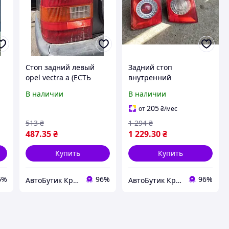
Стоп задний левый
Задний стоп
opel vectra а (ЕСТЬ
внутренний
ДЕФЕКТ)
Volkswagen passat b6
В наличии
В наличии
205
от
₴
/мес
513
₴
1 294
₴
487
.35
₴
1 229
.30
₴
Купить
Купить
6%
96%
96%
АвтоБутик Кременчуг
АвтоБутик Кременчуг