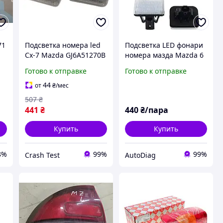
71
Подсветка номера led
Подсветка LED фонари
Cx-7 Mazda GJ6A51270B
номера мазда Mazda 6
GJ6A-51-270B
CX-5 CX-7 номерного
Готово к отправке
Готово к отправке
знака
44
от
₴
/мес
507
₴
441
₴
440
₴/пара
Купить
Купить
8%
99%
99%
Crash Test
AutoDiag