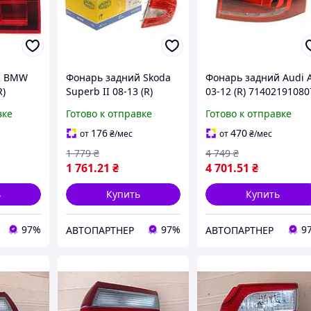
й BMW
Фонарь задний Skoda
Фонарь задний Audi 
R)
Superb II 08-13 (R)
03-12 (R) 71402191080
 Magneti
714027061801 , Magneti
, Magneti Marelli
вке
Готово к отправке
Готово к отправке
Marelli
176
470
от
₴
/мес
от
₴
/мес
1 779
₴
4 749
₴
1 761
.21
₴
4 701
.51
₴
ь
Купить
Купить
97%
97%
9
АВТОПАРТНЕР
АВТОПАРТНЕР