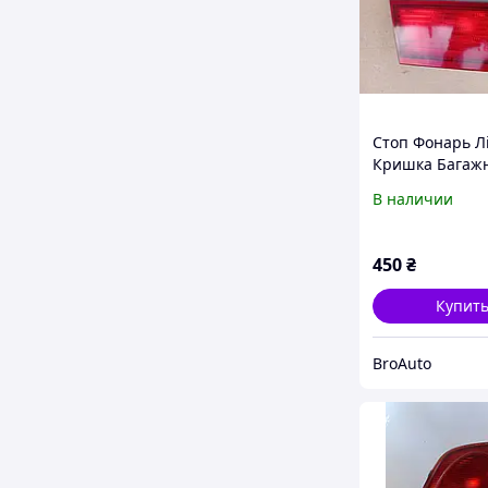
Стоп Фонарь Л
Кришка Багаж
Мазда 626 GF 
В наличии
Універсал
450
₴
Купит
BroAuto