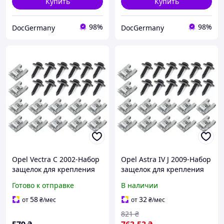
Купить
Купить
98%
98%
DocGermany
DocGermany
Opel Vectra C 2002-Набор
Opel Astra IV J 2009-Набор
защелок для крепления
защелок для крепления
защиты двигателя 24шт.
защиты двигателя 24шт.
Готово к отправке
В наличии
комплектект, арт. DA-
комплектект, арт. DA-
15339
15331
58
32
от
₴
/мес
от
₴
/мес
821
₴