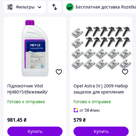
Фильтры
Бесплатная доставка Rozetk
Підлокотник Vitol
Opel Astra IV J 2009-Набор
HJ48015/(бежевий)/
защелок для крепления
бежевий, попільничка,
защиты двигателя 24шт.
Готово к отправке
Готово к отправке
підстаканник
комплектект, арт. DA-
15331
58
от
₴
/мес
981
.45
₴
579
₴
Купить
Купить