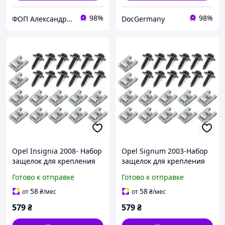
98%
98%
ФОП Александрова Ірина Анатоліївна
DocGermany
Opel Insignia 2008- Набор
Opel Signum 2003-Набор
защелок для крепления
защелок для крепления
защиты двигателя 24шт.
защиты двигателя 24шт.
Готово к отправке
Готово к отправке
комплектект, арт. DA-
комплектект, арт. DA-
15335
15338
58
58
от
₴
/мес
от
₴
/мес
579
₴
579
₴