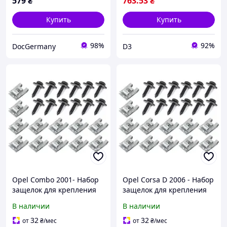
579
₴
763
.53
₴
Купить
Купить
98%
92%
DocGermany
D3
Opel Combo 2001- Набор
Opel Corsa D 2006 - Набор
защелок для крепления
защелок для крепления
защиты двигателя 24шт.
защиты двигателя 24шт.
В наличии
В наличии
комплектект, арт. DA-
комплектект, арт. DA-
15332
15334
32
32
от
₴
/мес
от
₴
/мес