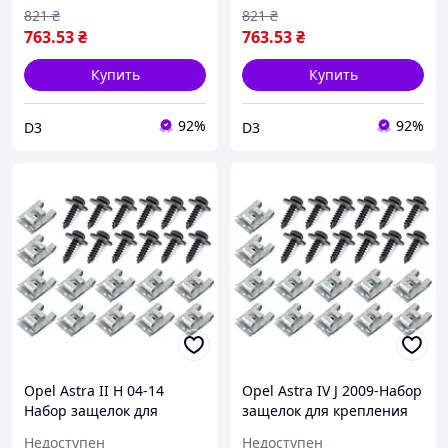
821
₴
821
₴
763
.53
₴
763
.53
₴
Купить
Купить
92%
92%
D3
D3
Opel Astra II H 04-14
Opel Astra IV J 2009-Набор
Набор защелок для
защелок для крепления
крепления защиты
защиты двигателя 24шт.
Недоступен
Недоступен