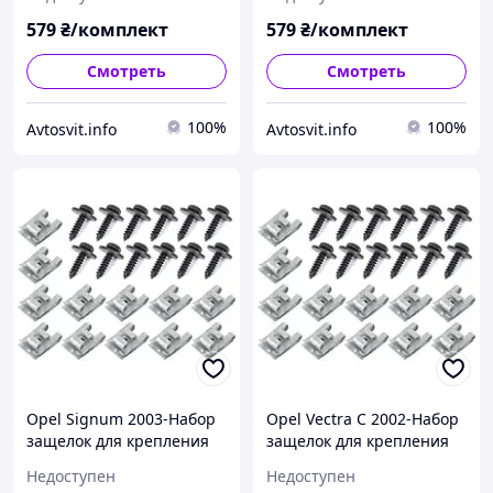
двигателя 24шт.
комплектект, арт. DA-
комплектект, арт. DA-
15331
579
₴/комплект
579
₴/комплект
15330
Смотреть
Смотреть
100%
100%
Avtosvit.info
Avtosvit.info
Opel Signum 2003-Набор
Opel Vectra C 2002-Набор
защелок для крепления
защелок для крепления
защиты двигателя 24шт.
защиты двигателя 24шт.
Недоступен
Недоступен
комплектект, арт. DA-
комплектект, арт. DA-