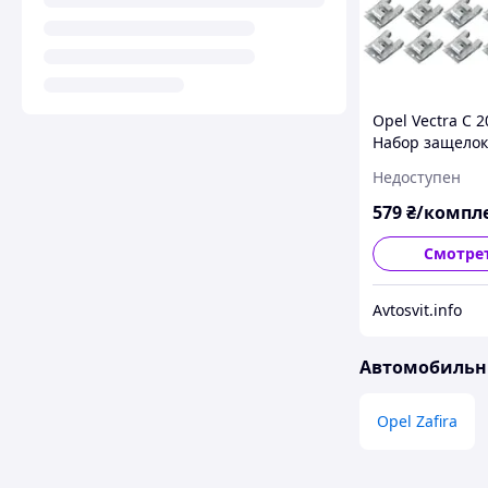
Opel Vectra C 2
Набор защелок
крепления за
Недоступен
двигателя 24шт
комплектект, ар
579
₴/компл
15339
Смотре
Avtosvit.info
Автомобильны
Opel Zafira