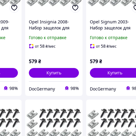
2009-
Opel Insignia 2008-
Opel Signum 2003-
 для
Набор защелок для
Набор защелок для
щиты
крепления защиты
крепления защиты
вке
Готово к отправке
Готово к отправке
.
двигателя 24шт.
двигателя 24шт.
т. DA-
комплектект, арт. DA-
комплектект, арт. DA-
58
58
от
₴
/мес
от
₴
/мес
15335
15338
579
₴
579
₴
ь
Купить
Купить
98%
98%
9
DocGermany
DocGermany