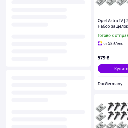
Opel Astra IV J 
Набор защелок
крепления за
Готово к отпра
двигателя 24шт
комплектект, ар
58
от
₴
/мес
15331
579
₴
Купит
DocGermany