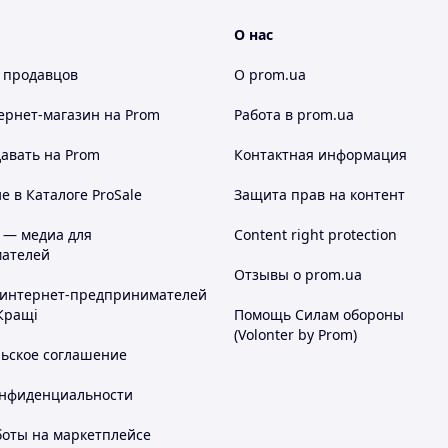
О нас
 продавцов
О prom.ua
ернет-магазин
на Prom
Работа в prom.ua
авать на Prom
Контактная информация
 в Каталоге ProSale
Защита прав на контент
 — медиа для
Content right protection
ателей
Отзывы о prom.ua
 интернет-предпринимателей
Кращі
Помощь Силам обороны
(Volonter by Prom)
льское соглашение
онфиденциальности
боты на маркетплейсе