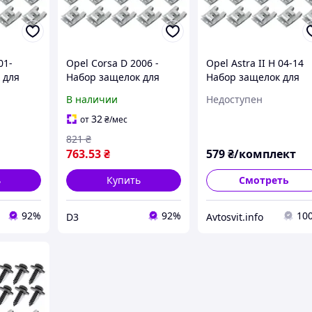
01-
Opel Corsa D 2006 -
Opel Astra II H 04-14
 для
Набор защелок для
Набор защелок для
щиты
крепления защиты
крепления защиты
В наличии
Недоступен
.
двигателя 24шт.
двигателя 24шт.
т. DA-
комплектект, арт. DA-
комплектект, арт. DA-
32
от
₴
/мес
15334
15330
821
₴
763
.53
₴
579
₴/комплект
ь
Купить
Смотреть
92%
92%
10
D3
Avtosvit.info