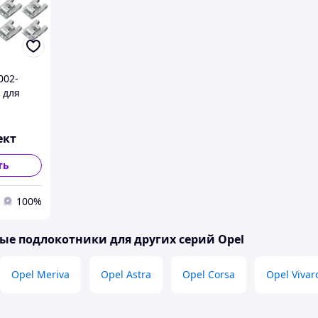
002-
 для
щиты
.
т. DA-
ект
ть
100%
е подлокотники для других серий Opel
Opel Meriva
Opel Astra
Opel Corsa
Opel Vivar