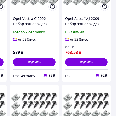
Opel Vectra C 2002-
Opel Astra IV J 2009-
Набор защелок для
Набор защелок для
крепления защиты
крепления защиты
Готово к отправке
В наличии
двигателя 24шт.
двигателя 24шт.
комплектект, арт. DA-
комплектект, арт. DA-
58
32
от
₴
/мес
от
₴
/мес
15339
15331
821
₴
579
₴
763
.53
₴
Купить
Купить
8%
98%
92%
DocGermany
D3