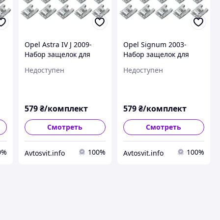
Opel Astra IV J 2009-
Opel Signum 2003-
Набор защелок для
Набор защелок для
крепления защиты
крепления защиты
Недоступен
Недоступен
двигателя 24шт.
двигателя 24шт.
комплектект, арт. DA-
комплектект, арт. DA-
15331
15338
579
₴/комплект
579
₴/комплект
Смотреть
Смотреть
0%
100%
100%
Avtosvit.info
Avtosvit.info