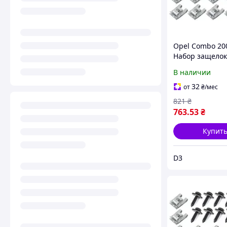
Opel Combo 20
Набор защелок
крепления за
В наличии
двигателя 24шт
комплектект, ар
32
от
₴
/мес
15332
821
₴
763
.53
₴
Купит
D3