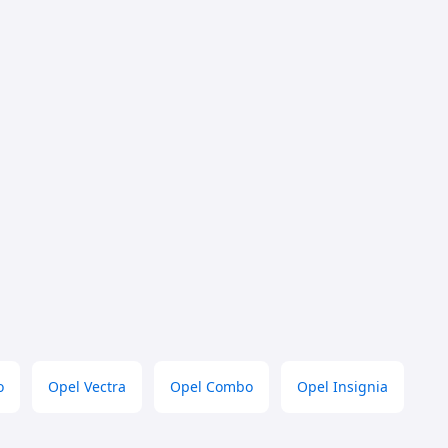
o
Opel Vectra
Opel Combo
Opel Insignia