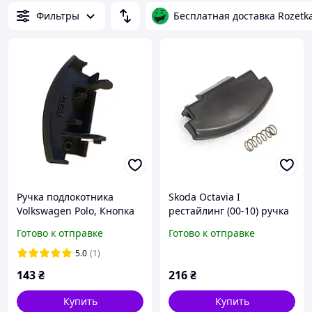
Фильтры
Бесплатная доставка Rozetk
Ручка подлокотника
Skoda Octavia I
Volkswagen Polo, Кнопка
рестайлинг (00-10) ручка
подлокотника Volkswagen
кнопка открывания
Готово к отправке
Готово к отправке
Polo, 3B0868445B41,
подлокотника 3B0868445,
3B0868445
Вред Октавиа
5.0
(1)
143
₴
216
₴
Купить
Купить