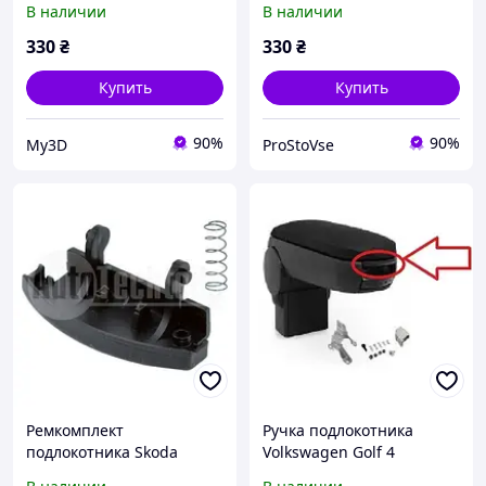
В наличии
В наличии
330
₴
330
₴
Купить
Купить
90%
90%
My3D
ProStoVse
Ремкомплект
Ручка подлокотника
подлокотника Skoda
Volkswagen Golf 4
Octavia/Rapid 98-10 / VW