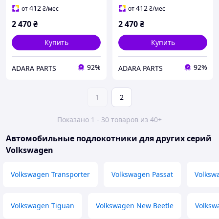
(5GM864207CBKX)
(5GM864207CBKX)
412
412
от
₴
/мес
от
₴
/мес
2 470
₴
2 470
₴
Купить
Купить
92%
92%
ADARA PARTS
ADARA PARTS
1
2
Показано 1 - 30 товаров из 40+
Автомобильные подлокотники для других серий
Volkswagen
Volkswagen Transporter
Volkswagen Passat
Volksw
Volkswagen Tiguan
Volkswagen New Beetle
Volksw