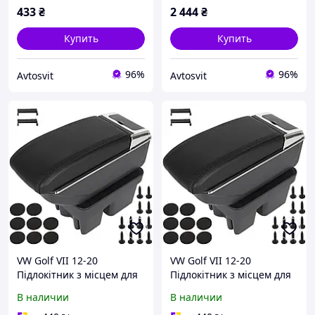
433
₴
2 444
₴
Купить
Купить
96%
96%
Avtosvit
Avtosvit
VW Golf VII 12-20
VW Golf VII 12-20
Підлокітник з місцем для
Підлокітник з місцем для
зберігання ЧОРНА ЕКО
зберігання ЧОРНА ЕКО
В наличии
В наличии
ШКІРА + монтажний
ШКІРА + монтажний