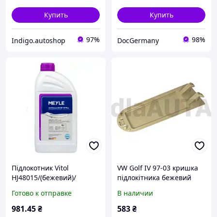
Купить
Купить
97%
98%
Indigo.autoshop
DocGermany
Підлокотник Vitol
VW Golf IV 97-03 кришка
HJ48015/(бежевий)/
підлокітника бежевий
бежевий, попільничка,
Готово к отправке
В наличии
підстаканник
981
.45
₴
583
₴