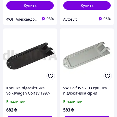
Купить
Купить
98%
96%
ФОП Александрова Ірина Анатоліївна
Avtosvit
Кришка підлокітника
VW Golf IV 97-03 кришка
Volkswagen Golf IV 1997-
підлокітника сірий
2003 чорна
В наличии
В наличии
682
₴
583
₴