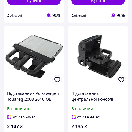
Купить
Купить
96%
96%
Avtosvit
Avtosvit
Підстаканник Volkswagen
Підстаканник
Touareg 2003 2010 OE
центральної консолі
1J0858601C
Volkswagen Golf VI 2008-
В наличии
В наличии
2013 сумісний з Golf V
2003-2009 та Jetta III 2005-
215
214
от
₴
/мес
от
₴
/мес
2010
2 147
₴
2 135
₴