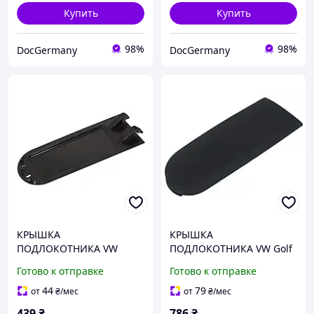
Купить
Купить
98%
98%
DocGermany
DocGermany
КРЫШКА
КРЫШКА
ПОДЛОКОТНИКА VW
ПОДЛОКОТНИКА VW Golf
PASSAT B5 OCTAVIA BORA
4 IV Passat B5 Bora Ткань
Готово к отправке
Готово к отправке
GOLF IV ГОЛЬФ
44
79
от
₴
/мес
от
₴
/мес
439
₴
786
₴