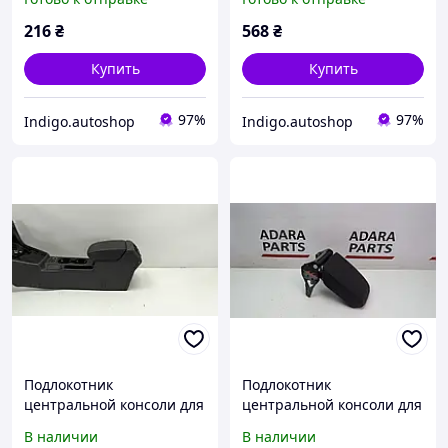
Пассат Б5
пластиковая без обивки,
Пассат Б5
216
₴
568
₴
Купить
Купить
97%
97%
Indigo.autoshop
Indigo.autoshop
Подлокотник
Подлокотник
центральной консоли для
центральной консоли для
Volkswagen Golf 2013-
Volkswagen Golf 2013-
В наличии
В наличии
2017 (mk7)
2017 (mk7)