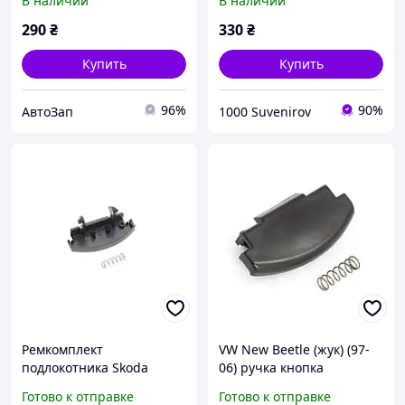
В наличии
В наличии
Passat B5 98-00/ Polo 09-/
Bora 99-05/ Golf 00-06,
290
₴
330
₴
Купить
Купить
96%
90%
АвтоЗап
1000 Suvenirov
Ремкомплект
VW New Beetle (жук) (97-
подлокотника Skoda
06) ручка кнопка
Octavia/Rapid 98-10/ VW
открывания
Готово к отправке
Готово к отправке
Passat B5 98-00/ Polo 09-/
подлокотника 3B0868445,