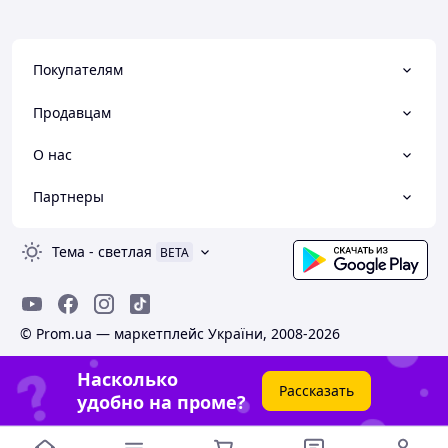
Покупателям
Продавцам
О нас
Партнеры
Тема
-
светлая
BETA
© Prom.ua — маркетплейс України, 2008-2026
Насколько
Рассказать
удобно на проме?