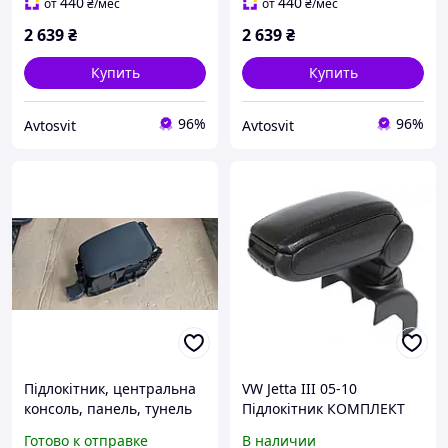
комплект
комплект
440
440
от
₴
/мес
от
₴
/мес
2 639
₴
2 639
₴
Купить
Купить
96%
96%
Avtosvit
Avtosvit
Підлокітник, центральна
VW Jetta III 05-10
консоль, панель, тунель
Підлокітник КОМПЛЕКТ
1K5864251C VAG
ЧОРНА ЕКО ШКІРА +
Готово к отправке
В наличии