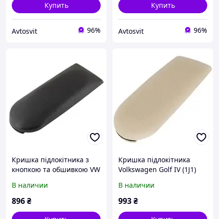
Купить
Купить
96%
96%
Avtosvit
Avtosvit
Кришка підлокітника з
Кришка підлокітника
кнопкою та обшивкою VW
Volkswagen Golf IV (1J1)
New Beetle, комплект,
1997-2006, з кнопкою та
В наличии
В наличии
чорна екошкіра
оббивкою, комплект,
бежева тканина
896
₴
993
₴