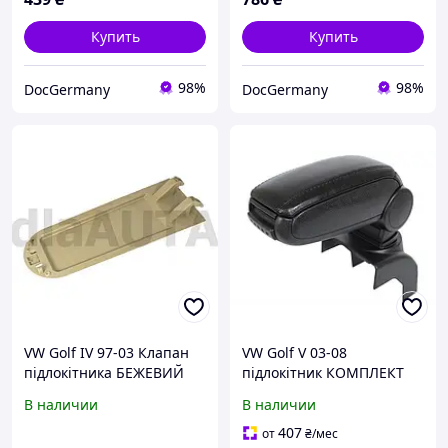
Купить
Купить
98%
98%
DocGermany
DocGermany
VW Golf IV 97-03 Клапан
VW Golf V 03-08
підлокітника БЕЖЕВИЙ
підлокітник КОМПЛЕКТ
ЧОРНА ЕКО ШКІРА +
В наличии
В наличии
монтажний комплект
407
от
₴
/мес