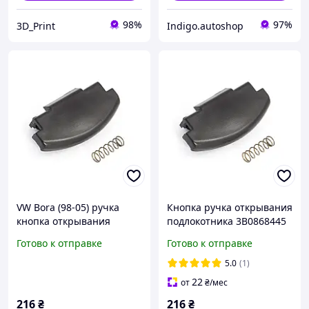
98%
97%
3D_Print
Indigo.autoshop
VW Bora (98-05) ручка
Кнопка ручка открывания
кнопка открывания
подлокотника 3B0868445
подлокотника 3B0868445,
VW Golf IV 4 Bora Passat
Готово к отправке
Готово к отправке
Бора
B5 Octavia пассат гольф
5.0
(1)
22
от
₴
/мес
216
₴
216
₴