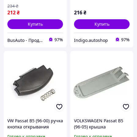
Bora 99-05/ Golf 00-06 386
Гольф 4
234
₴
8001 AUTOTECHTEILE
212
₴
216
₴
Купить
Купить
97%
97%
BusAuto - Продажа оригинальных запчастей к микроавтобусам и иномаркам
Indigo.autoshop
VW Passat B5 (96-00) ручка
VOLKSWAGEN Passat B5
кнопка открывания
(96-05) крышка
подлокотника 3B0868445,
подлокотника серая
Готово к отправке
Готово к отправке