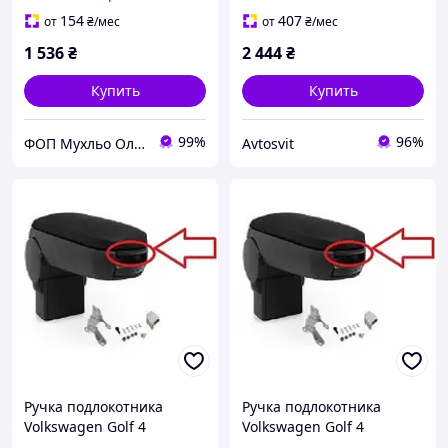
Фольксваген Гольф
монтажний комплект
154
407
от
₴
/мес
от
₴
/мес
1 536
₴
2 444
₴
Купить
Купить
99%
96%
ФОП Мухльо Олег Олександрович
Avtosvit
Ручка подлокотника
Ручка подлокотника
Volkswagen Golf 4
Volkswagen Golf 4