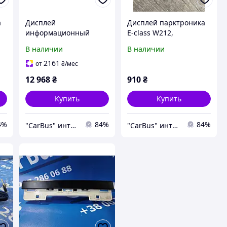
а
Дисплей
Дисплей парктроника
информационный
E-class W212,
(монитор) Ford Kuga 2
A0015424623
В наличии
В наличии
(2012 - 2016), 1895836
2161
от
₴
/мес
12 968
₴
910
₴
Купить
Купить
4%
84%
84%
"CarBus" интернет-магазин запчастей
"CarBus" интернет-магазин запчастей