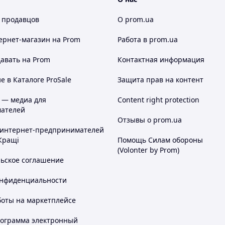
 продавцов
О prom.ua
ернет-магазин
на Prom
Работа в prom.ua
авать на Prom
Контактная информация
 в Каталоге ProSale
Защита прав на контент
 — медиа для
Content right protection
ателей
Отзывы о prom.ua
 интернет-предпринимателей
Кращі
Помощь Силам обороны
(Volonter by Prom)
льское соглашение
онфиденциальности
боты на маркетплейсе
рограмма электронный