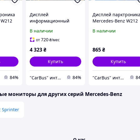
роника
Дисплей
Дисплей парктроник
 W212
информационный
Mercedes-Benz W212
),
(монитор) Renault
E350 (2009-2016),
В наличии
В наличии
Kadjar (2015 - 2022),
A0015424723
280342118R
720
от
₴
/мес
4 323
₴
865
₴
ь
Купить
Купить
84%
84%
8
"CarBus" интернет-магазин запчастей
"CarBus" интернет-магазин запчастей
е мониторы для других серий Mercedes-Benz
 Sprinter
О нас