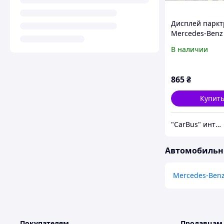
Дисплей паркт
Mercedes-Benz
E350 (2009-2016
В наличии
A0015424623
865
₴
Купит
"CarBus" интернет-магазин запчастей
Автомобильны
Mercedes-Benz
Покупателям
Продавцам