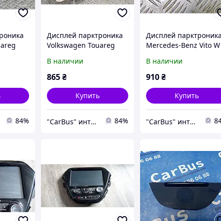
роника
Дисплей парктроника
Дисплей парктроник
uareg
Volkswagen Touareg
Mercedes-Benz Vito W
тайл,
(2007-2010) рестайл,
447 (2014-2018),
В наличии
В наличии
7L6919473D
A1725420023
865
₴
910
₴
ь
Купить
Купить
84%
84%
8
"CarBus" интернет-магазин запчастей
"CarBus" интернет-магазин запчастей