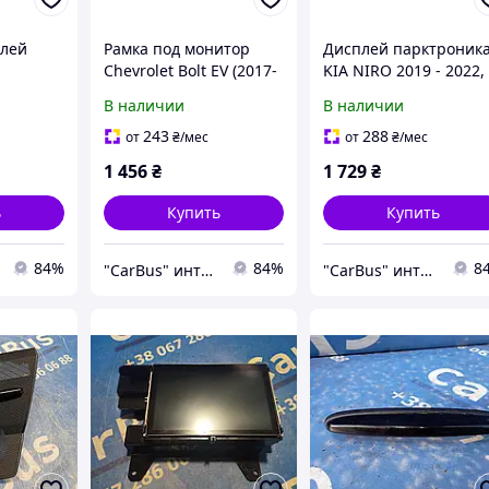
плей
Рамка под монитор
Дисплей парктроник
Chevrolet Bolt EV (2017-
KIA NIRO 2019 - 2022,
2021), 94515587
84716Q4000
В наличии
В наличии
V (2017-
2
243
288
от
₴
/мес
от
₴
/мес
1 456
₴
1 729
₴
ь
Купить
Купить
84%
84%
8
"CarBus" интернет-магазин запчастей
"CarBus" интернет-магазин запчастей