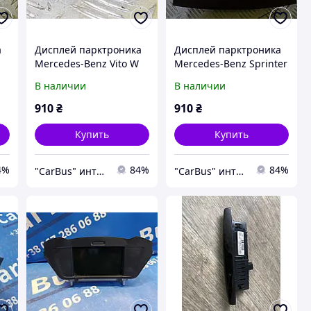
а
Дисплей парктроника
Дисплей парктроника
Mercedes-Benz Vito W
Mercedes-Benz Sprinter
447 (2014-2018),
W 906 (2014-2018)
В наличии
В наличии
A4475420123
рестайл, A0015423623
910
₴
910
₴
Купить
Купить
4%
84%
84%
"CarBus" интернет-магазин запчастей
"CarBus" интернет-магазин запчастей