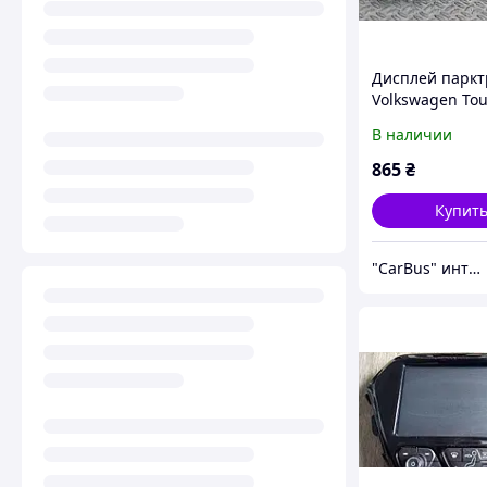
Дисплей паркт
Volkswagen To
(2007-2010) рес
В наличии
3D0919473
865
₴
Купит
"CarBus" интернет-магазин запчастей