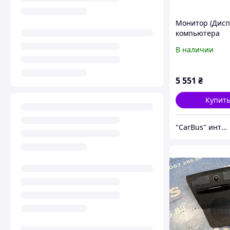
Монитор (Дис
компьютера
центральный)
В наличии
Chevrolet Bolt E
2021), 4255693
5 551
₴
Купит
"CarBus" интернет-магазин запчастей