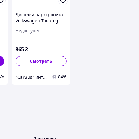
а
Дисплей парктроника
Volkswagen Touareg
(2003-2006) дорестайл,
Недоступен
7L6919473D
865
₴
Смотреть
4%
84%
"CarBus" интернет-магазин запчастей
Партнеры