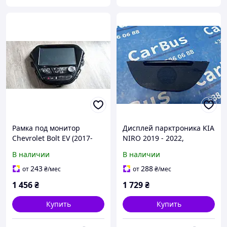
Рамка под монитор
Дисплей парктроника KIA
Chevrolet Bolt EV (2017-
NIRO 2019 - 2022,
2021), 94515587
84716Q4000
В наличии
В наличии
243
288
от
₴
/мес
от
₴
/мес
1 456
₴
1 729
₴
Купить
Купить