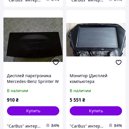
Дисплей парктроника
Монитор (Дисплей
Mercedes-Benz Sprinter W
компьютера
906 (2014-2018) рестайл,
центральный) Chevrolet
В наличии
В наличии
A0015423623
Bolt EV (2017-2021),
42556932
910
₴
5 551
₴
Купить
Купить
84%
84%
"CarBus" интернет-магазин запчастей
"CarBus" интернет-магазин запчастей