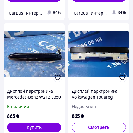
84%
84%
"CarBus" интернет-магазин запчастей
"CarBus" интернет-магазин запчастей
Дисплей парктроника
Дисплей парктроника
Mercedes-Benz W212 E350
Volkswagen Touareg
(2009-2016), A0015424723
(2003-2006) дорестайл,
В наличии
Недоступен
7L6919473D
865
₴
865
₴
Купить
Смотреть