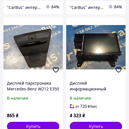
84%
84%
"CarBus" интернет-магазин запчастей
"CarBus" интернет-магазин запчастей
Дисплей парктроника
Дисплей
Mercedes-Benz W212 E350
информационный
(2009-2016), A0015424623
(монитор) Renault Kadjar
В наличии
В наличии
(2015 - 2022), 280342118R
720
от
₴
/мес
865
₴
4 323
₴
Купить
Купить