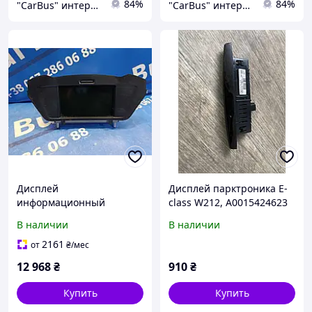
84%
84%
"CarBus" интернет-магазин запчастей
"CarBus" интернет-магазин запчастей
Дисплей
Дисплей парктроника E-
информационный
class W212, A0015424623
(монитор) Ford Kuga 2
В наличии
В наличии
(2012 - 2016), 1895836
2161
от
₴
/мес
12 968
₴
910
₴
Купить
Купить