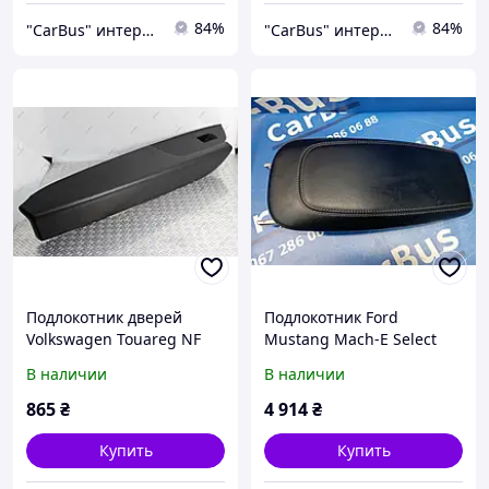
84%
84%
"CarBus" интернет-магазин запчастей
"CarBus" интернет-магазин запчастей
Подлокотник дверей
Подлокотник Ford
Volkswagen Touareg NF
Mustang Mach-E Select
(2010-2014), 7P2857857
Premium ( 2019 - 2026 ),
В наличии
В наличии
LJ8Z5806024AJ
865
₴
4 914
₴
Купить
Купить