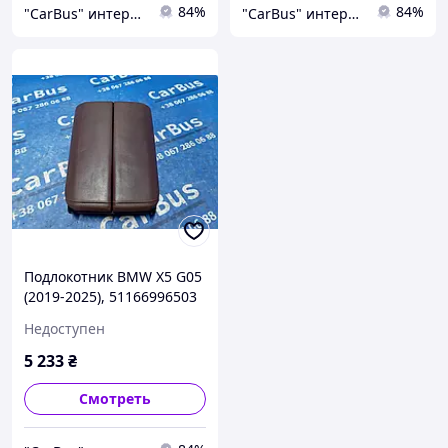
84%
84%
"CarBus" интернет-магазин запчастей
"CarBus" интернет-магазин запчастей
Подлокотник BMW X5 G05
(2019-2025), 51166996503
Недоступен
5 233
₴
Смотреть