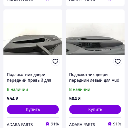
Подлокотник двери
Подлокотник двери
передний правый для
передний левый для Audi
Audi Q7 2009-2015 (4L
Q7 2009-2015 (4L restyle)
В наличии
В наличии
restyle) (4L186717424A)
(4L186717324A)
554
₴
504
₴
Купить
Купить
91%
91%
ADARA PARTS
ADARA PARTS