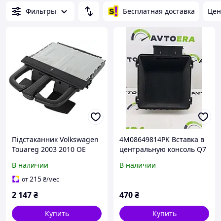
Фильтры
Бесплатная доставка
Цен
Підстаканник Volkswagen
4M08649814PK Вставка в
Touareg 2003 2010 OE
центральную консоль Q7
1J0858601C
4M бокс подлокотника
В наличии
В наличии
215
от
₴
/мес
2 147
₴
470
₴
Купить
Купить