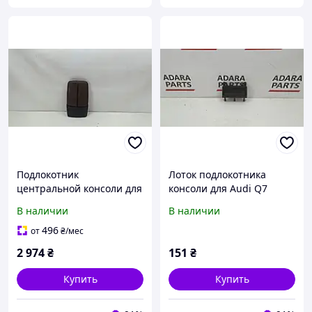
Подлокотник
Лоток подлокотника
центральной консоли для
консоли для Audi Q7
Audi Q7 2017-2019 (4M)
2009-2015 (4L restyle)
В наличии
В наличии
(4M0864207AFJT5)
(4L08633014PK)
496
от
₴
/мес
2 974
₴
151
₴
Купить
Купить