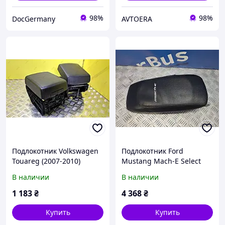
98%
98%
DocGermany
AVTOERA
Подлокотник Volkswagen
Подлокотник Ford
Touareg (2007-2010)
Mustang Mach-E Select
рестайл, 7L6863762L
Premium ( 2019 - 2026 ),
В наличии
В наличии
LJ8BR044K78
1 183
₴
4 368
₴
Купить
Купить