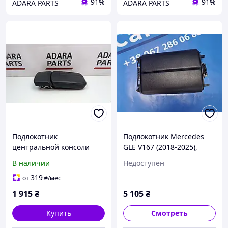
91%
91%
ADARA PARTS
ADARA PARTS
Подлокотник
Подлокотник Mercedes
центральной консоли
GLE V167 (2018-2025),
(Дефекты кожи, вмятины,
A16768092009H15
В наличии
Недоступен
потёртости, царапины)
для Audi Q7 2017-2019
319
от
₴
/мес
(4M) (4M0864207AG22A)
1 915
₴
5 105
₴
Купить
Смотреть