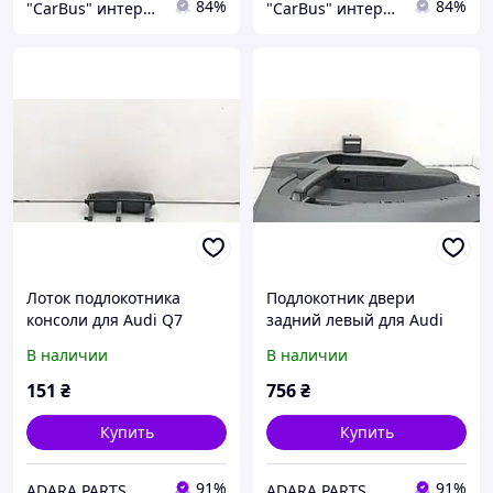
84%
84%
"CarBus" интернет-магазин запчастей
"CarBus" интернет-магазин запчастей
Лоток подлокотника
Подлокотник двери
консоли для Audi Q7
задний левый для Audi
2009-2015 (4L restyle)
Q7 2009-2015 (4L restyle)
В наличии
В наличии
(4L08633014PK)
(4L086737324A)
151
₴
756
₴
Купить
Купить
91%
91%
ADARA PARTS
ADARA PARTS