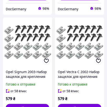
98%
98%
DocGermany
DocGermany
Opel Signum 2003-Набор
Opel Vectra C 2002-Набор
защелок для крепления
защелок для крепления
защиты двигателя 24шт.
защиты двигателя 24шт.
Готово к отправке
Готово к отправке
комплектект, арт. DA-
комплектект, арт. DA-
15338
15339
58
58
от
₴
/мес
от
₴
/мес
579
₴
579
₴