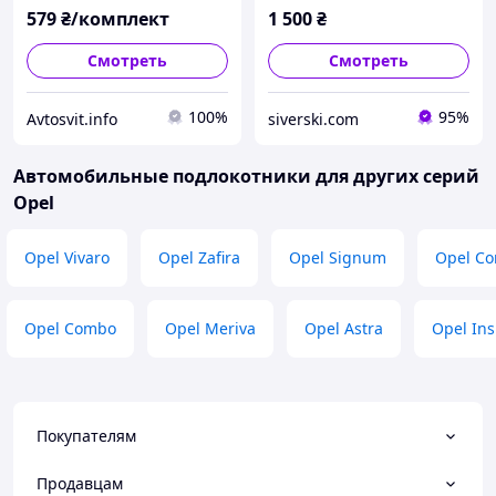
15339
579
₴/комплект
1 500
₴
Смотреть
Смотреть
100%
95%
Avtosvit.info
siverski.com
Автомобильные подлокотники для других серий
Opel
Opel Vivaro
Opel Zafira
Opel Signum
Opel Co
Opel Combo
Opel Meriva
Opel Astra
Opel Ins
Покупателям
Продавцам