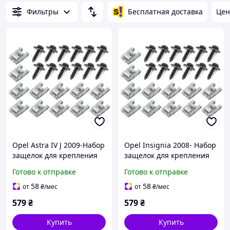
Фильтры
Бесплатная доставка
Цен
Opel Astra IV J 2009-Набор
Opel Insignia 2008- Набор
защелок для крепления
защелок для крепления
защиты двигателя 24шт.
защиты двигателя 24шт.
Готово к отправке
Готово к отправке
комплектект, арт. DA-
комплектект, арт. DA-
15331
15335
58
58
от
₴
/мес
от
₴
/мес
579
₴
579
₴
Купить
Купить