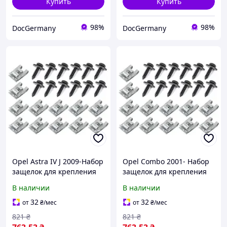
Купить
Купить
98%
98%
DocGermany
DocGermany
Opel Astra IV J 2009-Набор
Opel Combo 2001- Набор
защелок для крепления
защелок для крепления
защиты двигателя 24шт.
защиты двигателя 24шт.
В наличии
В наличии
комплектект, арт. DA-
комплектект, арт. DA-
15331
15332
32
32
от
₴
/мес
от
₴
/мес
821
₴
821
₴