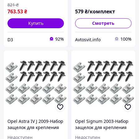
15330
821
₴
763
.53
₴
579
₴/комплект
Купить
Смотреть
92%
100%
D3
Avtosvit.info
Opel Astra IV J 2009-Набор
Opel Signum 2003-Набор
защелок для крепления
защелок для крепления
защиты двигателя 24шт.
защиты двигателя 24шт.
Недоступен
Недоступен