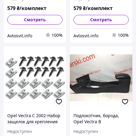
комплектект, арт. DA-
комплектект, арт. DA-
15331
15338
579
₴/комплект
579
₴/комплект
Смотреть
Смотреть
100%
100%
Avtosvit.info
Avtosvit.info
Opel Vectra C 2002-Набор
Подлокотник, борода,
защелок для крепления
Opel Vectra B
защиты двигателя 24шт.
Недоступен
Недоступен
комплектект, арт. DA-