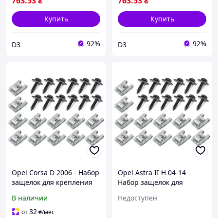
763
.53
₴
763
.53
₴
Купить
Купить
92%
92%
D3
D3
Opel Corsa D 2006 - Набор
Opel Astra II H 04-14
защелок для крепления
Набор защелок для
защиты двигателя 24шт.
крепления защиты
В наличии
Недоступен
комплектект, арт. DA-
двигателя 24шт.
15334
комплектект, арт. DA-
32
от
₴
/мес