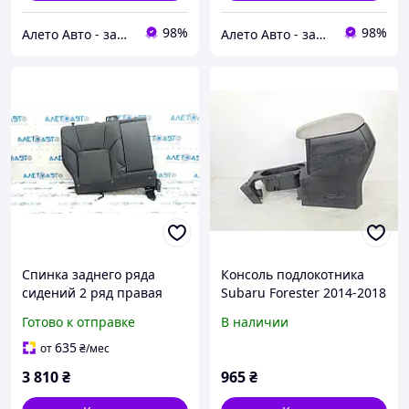
98%
98%
Алето Авто - запчасти на авто из США
Алето Авто - запчасти на авто из США
Спинка заднего ряда
Консоль подлокотника
сидений 2 ряд правая
Subaru Forester 2014-2018
Subaru Forester 25-26
92113SG010 Subaru
Готово к отправке
В наличии
кожа черная,
Forester 92113SG010
перфорация, синяя
635
от
₴
/мес
строчка, с
3 810
₴
965
₴
подлокотником, подогрев,