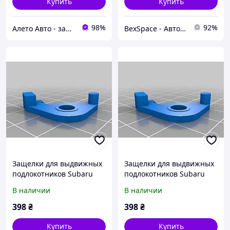
Купить
Купить
98%
92%
Алето Авто - запчасти на авто из США
BexSpace - Автозапчасти из США, Китая и Кореи!
Защелки для выдвижных
Защелки для выдвижных
подлокотников Subaru
подлокотников Subaru
Код/Артикул 100865
Код/Артикул 100865
В наличии
В наличии
398
₴
398
₴
Купить
Купить