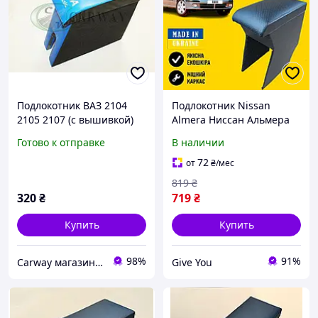
Подлокотник ВАЗ 2104
Подлокотник Nissan
2105 2107 (с вышивкой)
Almera Ниссан Альмера
синий Интерпласт
Бокс бардачке тюнинг
Готово к отправке
В наличии
салона обвес Tuning
72
от
₴
/мес
819
₴
320
₴
719
₴
Купить
Купить
98%
91%
Сarway магазин автозапчастей
Give You