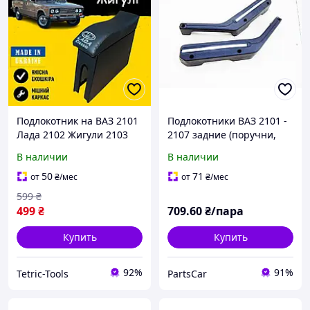
Подлокотник на ВАЗ 2101
Подлокотники ВАЗ 2101 -
Лада 2102 Жигули 2103
2107 задние (поручни,
Lada 2106, Волна черный
ручки) 2шт (пр-во Завод)
В наличии
В наличии
тюнинг салона обвес Бокс
ПИР 1331 ПД 67924
бардачок Tuning
50
71
от
₴
/мес
от
₴
/мес
599
₴
499
₴
709
.60
₴/пара
Купить
Купить
92%
91%
Tetric-Tools
PartsCar