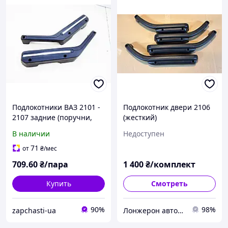
Подлокотники ВАЗ 2101 -
Подлокотник двери 2106
2107 задние (поручни,
(жесткий)
ручки) 2шт (пр-во Завод)
В наличии
Недоступен
ПИР 1331 ПД 67924
71
от
₴
/мес
709
.60
₴/пара
1 400
₴/комплект
Купить
Смотреть
90%
98%
zapchasti-ua
Лонжерон автомагазин