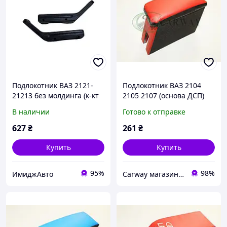
Подлокотник ВАЗ 2121-
Подлокотник ВАЗ 2104
21213 без молдинга (к-кт
2105 2107 (основа ДСП)
2 шт) (2106 зад.)
красный Интерпласт
В наличии
Готово к отправке
627
₴
261
₴
Купить
Купить
95%
98%
ИмиджАвто
Сarway магазин автозапчастей