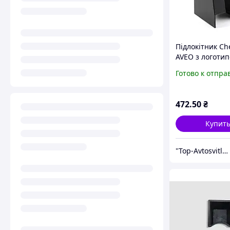
Підлокітник Ch
AVEO з логоти
Чорний (шири
Готово к отпра
20.50см) "MINI
472
.50
₴
Купит
"Top-Avtosvitlo" – безопасность на дороге