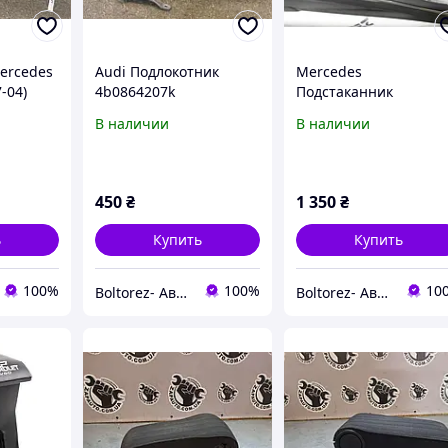
ercedes
Audi Подлокотник
Mercedes
-04)
4b0864207k
Подстаканник
A1646800714
В наличии
В наличии
450
₴
1 350
₴
ь
Купить
Купить
100%
100%
10
Boltorez- Авторазборка
Boltorez- Авторазборка