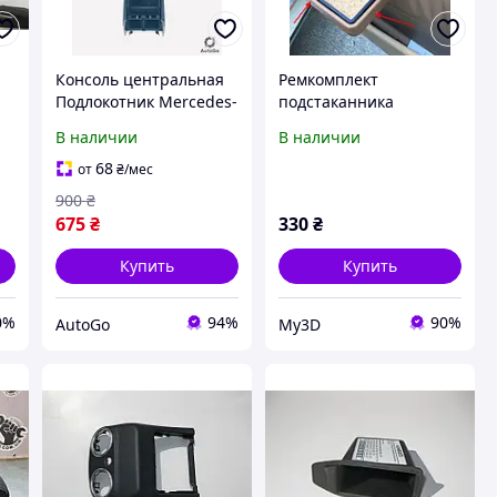
Консоль центральная
Ремкомплект
Подлокотник Mercedes-
подстаканника
Benz E-Class W212 CLK-
Mercedes-Benz W124.
В наличии
В наличии
Class C207 A2126801550
1984-1996. 300E
68
от
₴
/мес
900
₴
675
₴
330
₴
Купить
Купить
0%
94%
90%
AutoGo
My3D