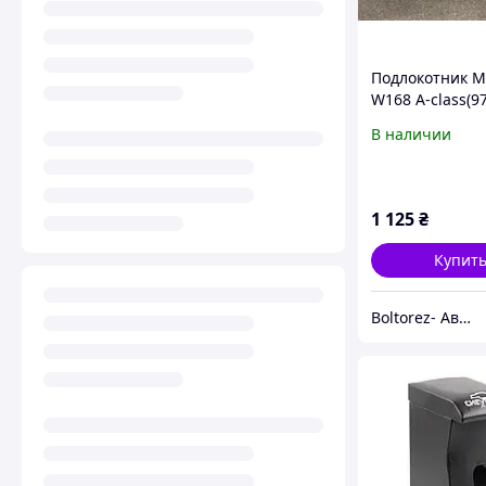
Подлокотник M
W168 A-class(97
A1686801550
В наличии
1 125
₴
Купит
Boltorez- Авторазборка