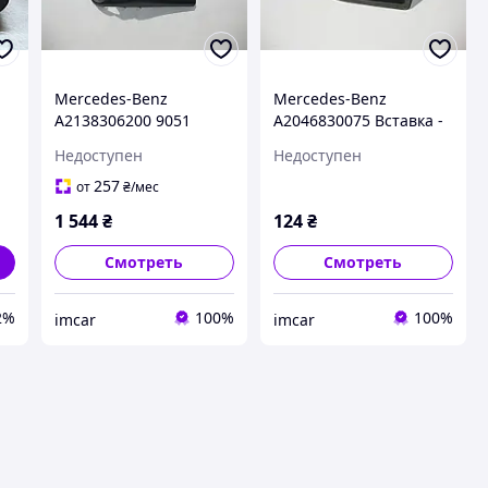
Mercedes-Benz
Mercedes-Benz
A2138306200 9051
A2046830075 Вставка -
Облицовка
лоток вещевого
Недоступен
Недоступен
подлокотника задняя
отделения
чёрная E-Class W213
подлокотника E-Class
257
от
₴
/мес
W212 W207 C-Class
1 544
₴
124
₴
W204
Смотреть
Смотреть
2%
100%
100%
imcar
imcar