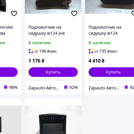
evrolet
Подлокотник на
Подлокотник на
пом
сидушку w124 (не
сидушку w124
на низ
фиксируется)
124podlocot5
вке
В наличии
В наличии
"
124podlocot1
MERCEDES Exclusive
MERCEDES Exclusive
Benz parts
196
735
от
₴
/мес
от
₴
/мес
Benz parts
1 176
₴
4 410
₴
ь
Купить
Купить
98%
92%
9
Zapauto Авторазборка
Zapauto Авторазборка