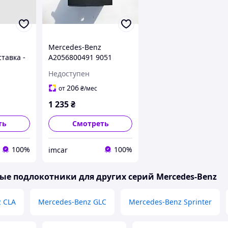
Mercedes-Benz
тавка -
A2056800491 9051
Вещевое отделение в
Недоступен
ления
центральной консоли
-Class
сзади чёрное E-Class
206
от
₴
/мес
W213 C238 C-Class
1 235
₴
W205 GLC X253 EQC
ть
Смотреть
100%
100%
imcar
е подлокотники для других серий Mercedes-Benz
 CLA
Mercedes-Benz GLC
Mercedes-Benz Sprinter