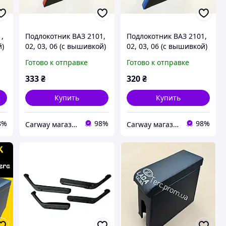
,
Подлокотник ВАЗ 2101,
Подлокотник ВАЗ 2101,
й)
02, 03, 06 (с вышивкой)
02, 03, 06 (с вышивкой)
красный Интерпласт
синий Интерпласт
Готово к отправке
Готово к отправке
333
₴
320
₴
Купить
Купить
8%
98%
98%
Сarway магазин автозапчастей
Сarway магазин автозапчастей