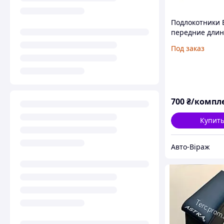
Подлокотники 
передние дли
2шт
Под заказ
700
₴/компл
Купит
Авто-Віраж