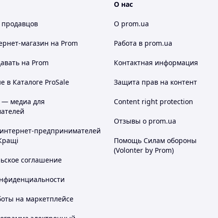
О нас
 продавцов
О prom.ua
ернет-магазин
на Prom
Работа в prom.ua
авать на Prom
Контактная информация
 в Каталоге ProSale
Защита прав на контент
 — медиа для
Content right protection
ателей
Отзывы о prom.ua
 интернет-предпринимателей
Кращі
Помощь Силам обороны
(Volonter by Prom)
льское соглашение
онфиденциальности
боты на маркетплейсе