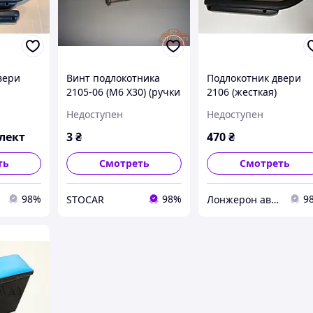
вери
Винт подлокотника
Подлокотник двери
2105-06 (М6 Х30) (ручки
2106 (жесткая)
дверей 2101-06)
передний левый
Недоступен
Недоступен
лект
3
₴
470
₴
ть
Смотреть
Смотреть
98%
98%
9
STOCAR
Лонжерон автомагазин