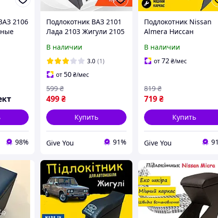
ВАЗ 2106
Подлокотник ВАЗ 2101
Подлокотник Nissan
нные
Лада 2103 Жигули 2105
Almera Ниссан
LADA 2106 Бардачок
Альмера Бокс бардач
В наличии
В наличии
черный тюниг салона
тюнинг салона обвес
Tuning
72
3.0
(1)
от
₴
/мес
50
от
₴
/мес
599
₴
819
₴
ект
499
₴
719
₴
ь
Купить
Купить
98%
91%
9
Give You
Give You