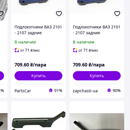
Подлокотники ВАЗ 2101
Подлокотники ВАЗ 2101
- 2107 задние
- 2107 задние
(поручни, ручки) 2шт
(поручни, ручки) 2шт
В наличии
В наличии
(пр-во Завод) ПИР 1331
(пр-во Завод) ПИР 1331
ПД 67924
ПД 67924
71
71
от
₴
/мес
от
₴
/мес
709
.60
₴/пара
709
.60
₴/пара
Купить
Купить
2%
91%
90%
PartsCar
zapchasti-ua