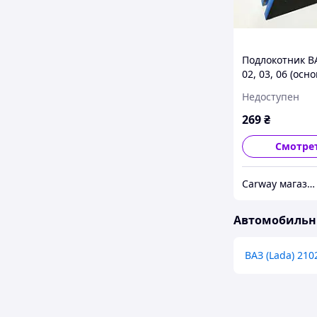
Подлокотник ВА
02, 03, 06 (осн
синий Интерпл
Недоступен
269
₴
Смотре
Сarway магазин автозапчастей
Автомобильны
ВАЗ (Lada) 210