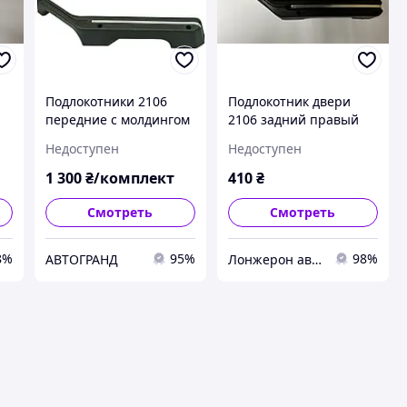
Подлокотники 2106
Подлокотник двери
передние с молдингом
2106 задний правый
(мягкие) (к-кт 2 шт)
(мягкий)
Недоступен
Недоступен
1 300
₴/комплект
410
₴
Смотреть
Смотреть
8%
95%
98%
АВТОГРАНД
Лонжерон автомагазин