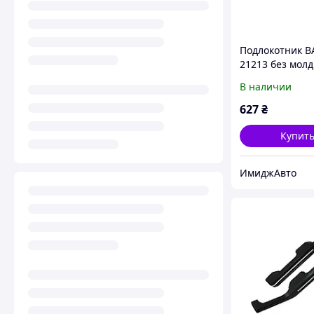
Подлокотник В
21213 без молд
кт 2 шт) (2106 з
В наличии
627
₴
Купит
ИмиджАвто