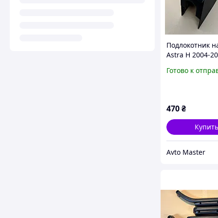
Подлокотник н
Astra H 2004-2
Опель астра А
Готово к отпра
470
₴
Купит
Avto Master