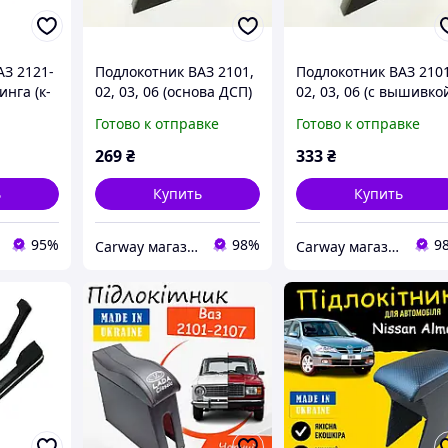
АЗ 2121-
Подлокотник ВАЗ 2101,
Подлокотник ВАЗ 2101
инга (к-
02, 03, 06 (основа ДСП)
02, 03, 06 (с вышивко
ад.)
черный Интерпласт
серый Интерпласт
Готово к отправке
Готово к отправке
269
₴
333
₴
ь
Купить
Купить
95%
98%
9
Сarway магазин автозапчастей
Сarway магазин автозапчастей