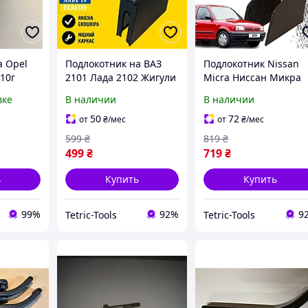
а Opel
Подлокотник на ВАЗ
Подлокотник Nissan
010г
2101 Лада 2102 Жигули
Micra Ниссан Микра
ш.
2103 Lada 2106, Волна
перфорация тюнинг
вке
В наличии
В наличии
черный тюнинг салона
салона обвес Бокс
обвес Бокс бардачок
бардачок Tuning
50
72
от
₴
/мес
от
₴
/мес
Tuning
599
₴
819
₴
499
₴
719
₴
ь
Купить
Купить
99%
92%
9
Tetric-Tools
Tetric-Tools