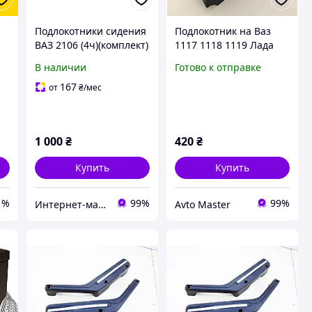
Подлокотники сидения
Подлокотник на Ваз
ВАЗ 2106 (4ч)(комплект)
1117 1118 1119 Лада
ке
Калина черный.
В наличии
Готово к отправке
167
от
₴
/мес
1 000
₴
420
₴
Купить
Купить
1%
99%
99%
Интернет-магазин AVTO запчасти
Avto Master