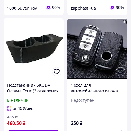
90%
90%
1000 Suvenirov
zapchasti-ua
Подстаканник SKODA
Чехол для
Octavia Tour (2 отделения
автомобильного ключа
под стакан - 54мм, под
В наличии
Недоступен
бутылку - 68мм) ПЛАСТИК
(Завод) ВС
46
от
₴
/мес
485
₴
460
.50
₴
250
₴