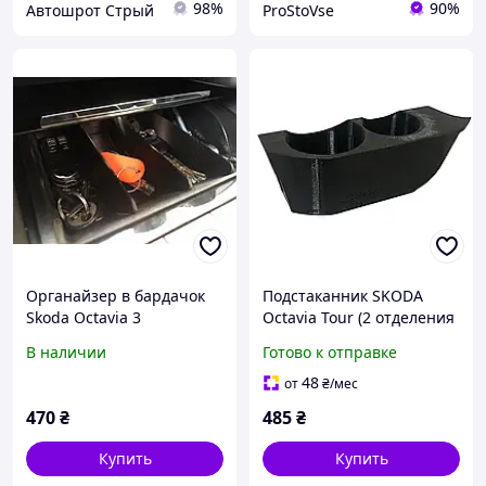
98%
90%
Автошрот Стрый
ProStoVse
Органайзер в бардачок
Подстаканник SKODA
Skoda Octavia 3
Octavia Tour (2 отделения
под стакан - 54мм, под
В наличии
Готово к отправке
бутылку - 68мм) ПЛАСТИК
(Завод) ВС
48
от
₴
/мес
470
₴
485
₴
Купить
Купить