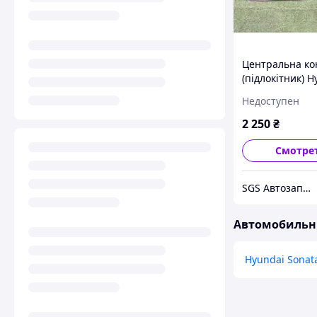
Центральна ко
(підлокітник) H
Santa Fe SM (2
Недоступен
8465026000
2 250
₴
Смотре
SGS Автозапчастини
Автомобильны
Hyundai Sonat