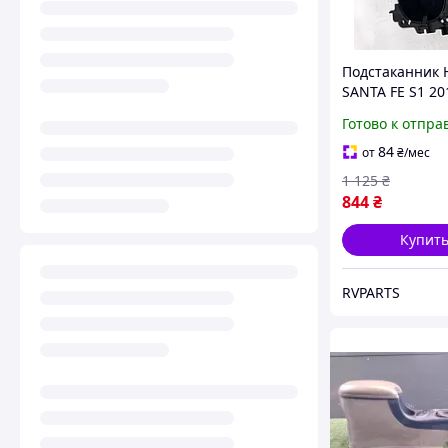
Подстаканник
SANTA FE S1 20
84670S20004X
Готово к отпра
84
от
₴
/мес
1 125
₴
844
₴
Купит
RVPARTS