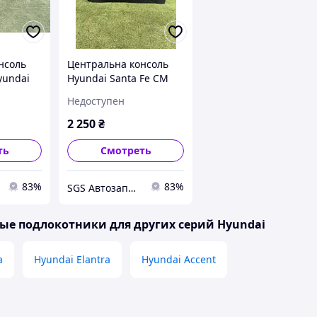
нсоль
Центральна консоль
yundai
Hyundai Santa Fe CM
000-2006)
(2006-2012)
Недоступен
846102B110WK
2 250
₴
ть
Смотреть
83%
83%
SGS Автозапчастини
е подлокотники для других серий Hyundai
a
Hyundai Elantra
Hyundai Accent