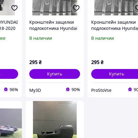
 HYUNDAI
Кронштейн защелки
Кронштейн защелки
18-2020
подлокотника Hyundai
подлокотника Hyunda
Santa Fe CM
Santa Fe CM
вке
В наличии
В наличии
295
₴
295
₴
ь
Купить
Купить
96%
90%
9
My3D
ProStoVse