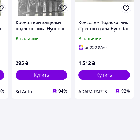
Кронштейн защелки
Консоль - Подлокотник
i
подлокотника Hyundai
(Трещина) для Hyundai
Santa Fe CM
Santa Fe 2017-2019 (NC
В наличии
В наличии
restyle)
(846602W100URY)
252
от
₴
/мес
295
₴
1 512
₴
Купить
Купить
0%
94%
92%
3d Auto
ADARA PARTS