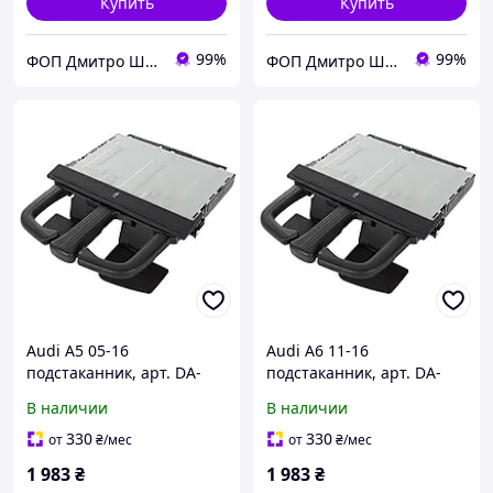
Купить
Купить
99%
99%
ФОП Дмитро Шуст Анатолійович
ФОП Дмитро Шуст Анатолійович
Audi A5 05-16
Audi A6 11-16
подстаканник, арт. DA-
подстаканник, арт. DA-
19118
19119
В наличии
В наличии
330
330
от
₴
/мес
от
₴
/мес
1 983
₴
1 983
₴