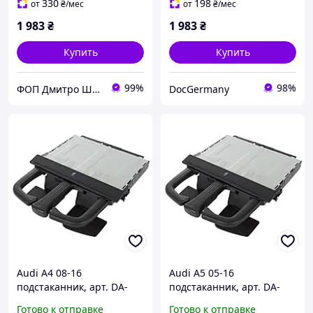
330
198
от
₴
/мес
от
₴
/мес
1 983
₴
1 983
₴
Купить
Купить
99%
98%
ФОП Дмитро Шуст Анатолійович
DocGermany
Audi A4 08-16
Audi A5 05-16
подстаканник, арт. DA-
подстаканник, арт. DA-
19117
19118
Готово к отправке
Готово к отправке