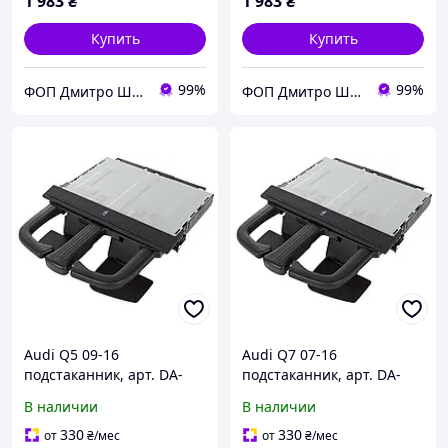
1 983
₴
1 983
₴
Купить
Купить
99%
99%
ФОП Дмитро Шуст Анатолійович
ФОП Дмитро Шуст Анатолійович
Audi Q5 09-16
Audi Q7 07-16
подстаканник, арт. DA-
подстаканник, арт. DA-
19122
19123
В наличии
В наличии
330
330
от
₴
/мес
от
₴
/мес