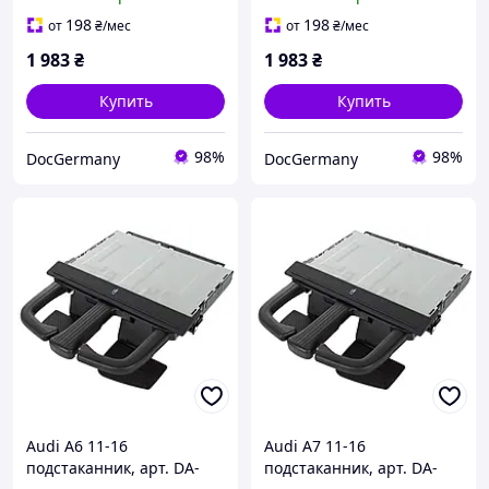
198
198
от
₴
/мес
от
₴
/мес
1 983
₴
1 983
₴
Купить
Купить
98%
98%
DocGermany
DocGermany
Audi A6 11-16
Audi A7 11-16
подстаканник, арт. DA-
подстаканник, арт. DA-