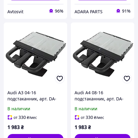
96%
91%
Avtosvit
ADARA PARTS
Audi A3 04-16
Audi A4 08-16
подстаканник, арт. DA-
подстаканник, арт. DA-
19116
19117
В наличии
В наличии
330
330
от
₴
/мес
от
₴
/мес
1 983
₴
1 983
₴