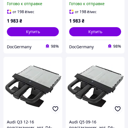
19119
19120
Готово к отправке
Готово к отправке
198
198
от
₴
/мес
от
₴
/мес
1 983
₴
1 983
₴
Купить
Купить
98%
98%
DocGermany
DocGermany
Audi Q3 12-16
Audi Q5 09-16
подстаканник, арт. DA-
подстаканник, арт. DA-