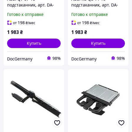
подстаканник, арт. DA-
подстаканник, арт. DA-
19123
19124
Готово к отправке
Готово к отправке
198
198
от
₴
/мес
от
₴
/мес
1 983
₴
1 983
₴
Купить
Купить
98%
98%
DocGermany
DocGermany