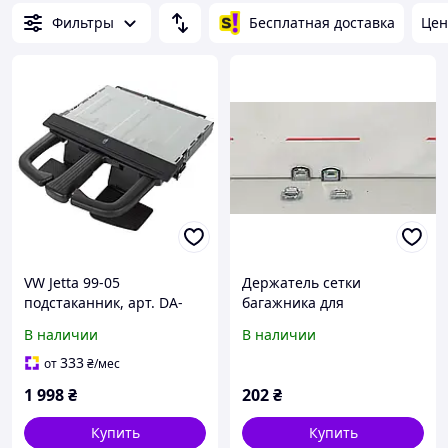
Фильтры
Бесплатная доставка
Цен
VW Jetta 99-05
Держатель сетки
подстаканник, арт. DA-
багажника для
19111
Volkswagen Touareg 2010-
В наличии
В наличии
2014 (7P 2nd gen)
(1KO864203)
333
от
₴
/мес
1 998
₴
202
₴
Купить
Купить