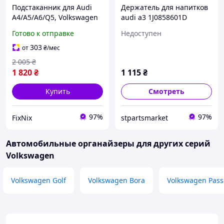
Подстаканник для Audi
Держатель для напитков
A4/A5/A6/Q5, Volkswagen
audi a3 1J0858601D
Passat B6/B7, Touareg
Готово к отправке
Недоступен
(2003+) (NTY)
303
от
₴
/мес
2 005
₴
1 820
₴
1 115
₴
Купить
Смотреть
97%
97%
FixNix
stpartsmarket
Автомобильные органайзеры для других серий
Volkswagen
Volkswagen Golf
Volkswagen Bora
Volkswagen Pass