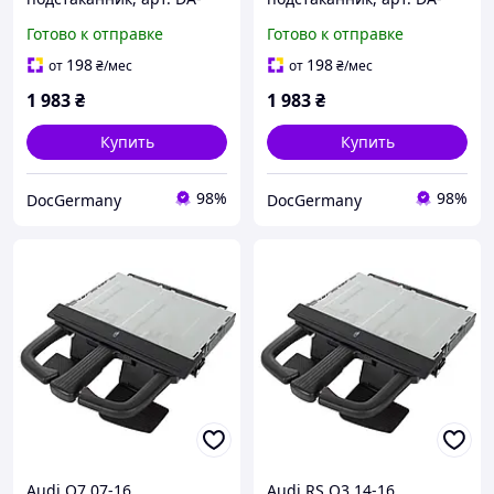
19121
19122
Готово к отправке
Готово к отправке
198
198
от
₴
/мес
от
₴
/мес
1 983
₴
1 983
₴
Купить
Купить
98%
98%
DocGermany
DocGermany
Audi Q7 07-16
Audi RS Q3 14-16