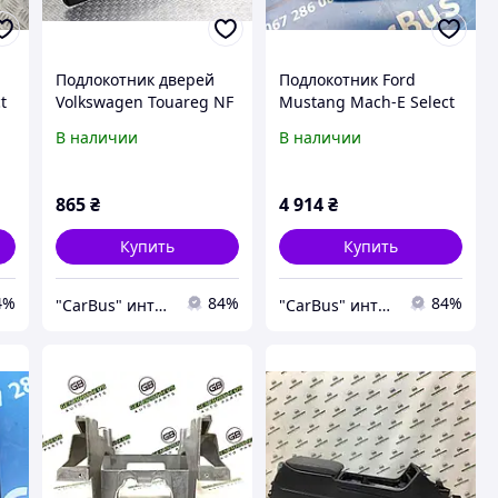
Подлокотник дверей
Подлокотник Ford
t
Volkswagen Touareg NF
Mustang Mach-E Select
),
(2010-2014), 7P2857857
Premium ( 2019 - 2026 ),
В наличии
В наличии
LJ8Z5806024AJ
865
₴
4 914
₴
Купить
Купить
4%
84%
84%
"CarBus" интернет-магазин запчастей
"CarBus" интернет-магазин запчастей