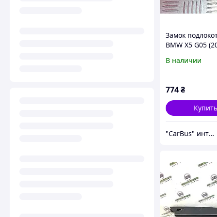
Замок подлоко
BMW X5 G05 (2
2025), 5116681
В наличии
774
₴
Купит
"CarBus" интернет-магазин запчастей