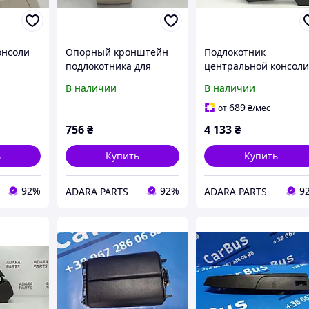
онсоли
Опорный кронштейн
Подлокотник
n
подлокотника для
центральной консоли
014 (7P
Volkswagen Touareg
сборе для Volkswagen
В наличии
В наличии
2010-2014 (7P 2nd gen)
Touareg 2010-2014 (7
W)
(7P6863762)
2nd gen)
689
от
₴
/мес
(7P6864207C79X)
756
₴
4 133
₴
ь
Купить
Купить
92%
92%
9
ADARA PARTS
ADARA PARTS