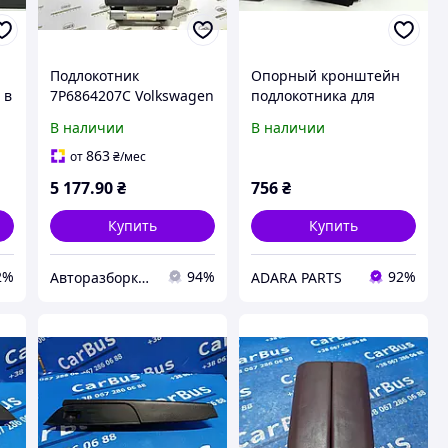
Подлокотник
Опорный кронштейн
 в
7P6864207C Volkswagen
подлокотника для
Touareg 2013
Volkswagen Touareg
В наличии
В наличии
P
2010-2014 (7P 2nd gen)
(7P6863762)
863
от
₴
/мес
5 177
.90
₴
756
₴
Купить
Купить
2%
94%
92%
Авторазборка "Gen Brothers"
ADARA PARTS