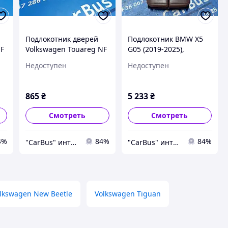
Подлокотник дверей
Подлокотник BMW X5
NF
Volkswagen Touareg NF
G05 (2019-2025),
6
(2010-2014), 7P6867375
51166996503
Недоступен
Недоступен
865
₴
5 233
₴
Смотреть
Смотреть
4%
84%
84%
"CarBus" интернет-магазин запчастей
"CarBus" интернет-магазин запчастей
lkswagen New Beetle
Volkswagen Tiguan