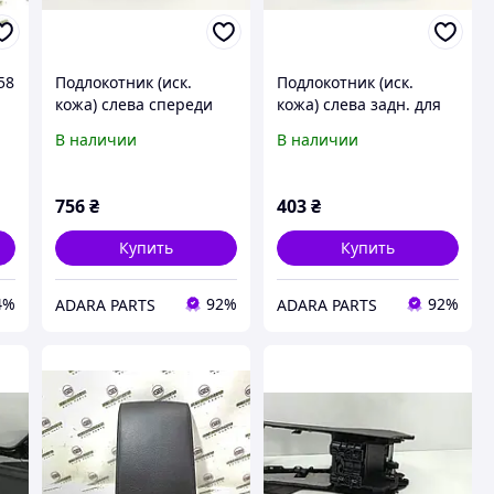
58
Подлокотник (иск.
Подлокотник (иск.
кожа) слева спереди
кожа) слева задн. для
для Volkswagen
Volkswagen Touareg
В наличии
В наличии
Touareg 2010-2014 (7P
2010-2014 (7P 2nd gen)
2nd gen)
(7P6867363)
(7P1868169AJF7)
756
₴
403
₴
Купить
Купить
4%
92%
92%
ADARA PARTS
ADARA PARTS