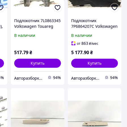
Подлокотник 7L0863345
Подлокотник
),
Volkswagen Touareg
7P6864207C Volkswagen
2013
Touareg 2016
В наличии
В наличии
863
от
₴
/мес
517
.79
₴
5 177
.90
₴
Купить
Купить
4%
94%
94%
Авторазборка "Gen Brothers"
Авторазборка "Gen Brothers"