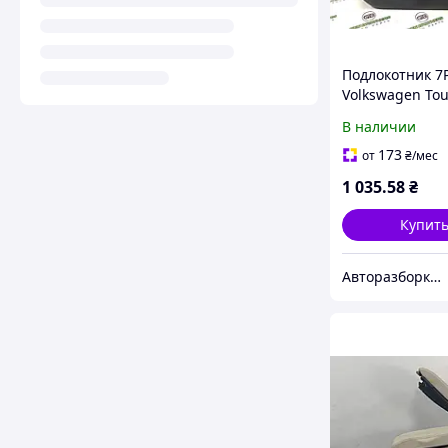
Подлокотник 7
Volkswagen To
2016
В наличии
173
от
₴
/мес
1 035
.58
₴
Купит
Авторазборка "Gen Brothers"