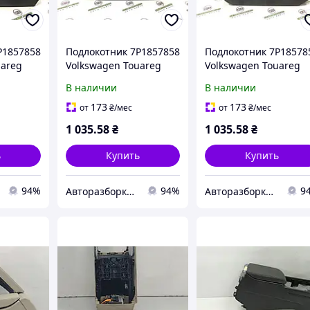
P1857858
Подлокотник 7P1857858
Подлокотник 7P18578
uareg
Volkswagen Touareg
Volkswagen Touareg
2013
2013
В наличии
В наличии
173
173
от
₴
/мес
от
₴
/мес
1 035
.58
₴
1 035
.58
₴
ь
Купить
Купить
94%
94%
9
Авторазборка "Gen Brothers"
Авторазборка "Gen Brothers"