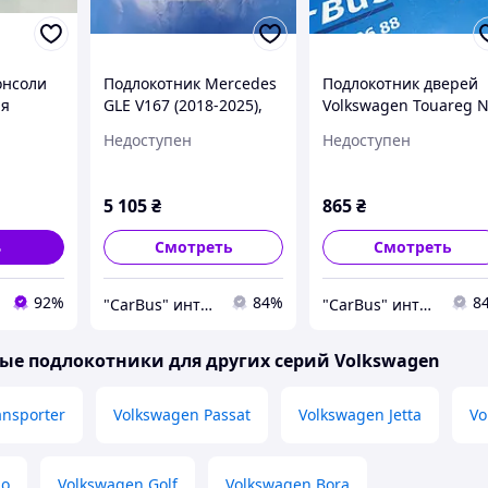
онсоли
Подлокотник Mercedes
Подлокотник дверей
ля
GLE V167 (2018-2025),
Volkswagen Touareg 
uareg
A16768092009H15
(2010-2014), 7P686737
Недоступен
Недоступен
2nd gen)
)
5 105
₴
865
₴
ь
Смотреть
Смотреть
92%
84%
8
"CarBus" интернет-магазин запчастей
"CarBus" интернет-магазин запчастей
е подлокотники для других серий Volkswagen
ansporter
Volkswagen Passat
Volkswagen Jetta
Vo
lo
Volkswagen Golf
Volkswagen Bora