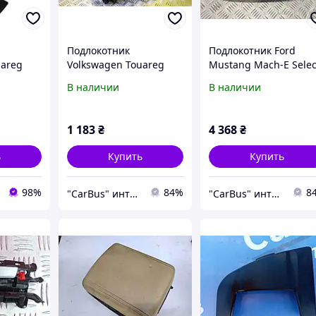
Подлокотник
Подлокотник Ford
uareg
Volkswagen Touareg
Mustang Mach-E Selec
(2007-2010) рестайл,
Premium ( 2019 - 2026 
В наличии
В наличии
7L6863762L
LJ8BR044K78
1 183
₴
4 368
₴
ь
Купить
Купить
98%
84%
8
"CarBus" интернет-магазин запчастей
"CarBus" интернет-магазин запчастей