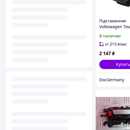
Підстаканник
Volkswagen To
2003 2010 OE
В наличии
1J0858601C
215
от
₴
/мес
2 147
₴
Купит
DocGermany