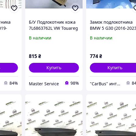
тника
Б/У Подлокотник кожа
Замок подлокотника
019-
7L6863762L VW Touareg
BMW 5 G30 (2016-2023
6350
02-10 (7L6863762L,
51169330865
В наличии
В наличии
7L6864437, 7L6863324,
7L6857961B,
7L6864348E
815
₴
774
₴
ь
Купить
Купить
84%
98%
8
Master Service
"CarBus" интернет-магазин запчастей