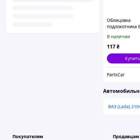
Облицовка
подлокотника 
20шт (пр-во За
В наличии
117
₴
Купит
PartsCar
Автомобильны
ВАЗ (Lada) 210
Покупателям
Продавцам