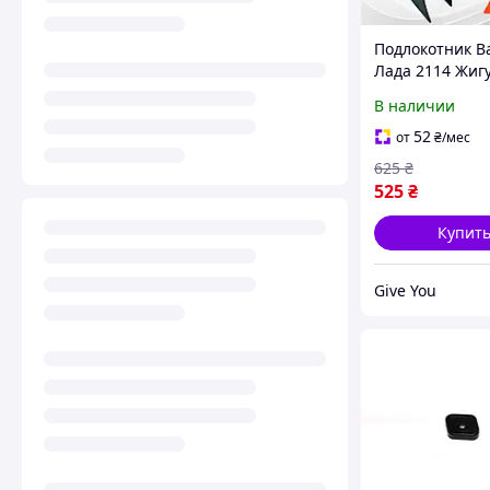
Подлокотник В
Лада 2114 Жиг
LADA нить син
В наличии
бардачок тюни
салона обвес T
52
от
₴
/мес
аксессуары
625
₴
525
₴
Купит
Give You