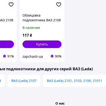
Облицовка
ВАЗ 2108
подлокотника ВАЗ 2108
вод)
20шт (пр-во Завод)
В наличии
117
₴
ь
Купить
91%
90%
zapchasti-ua
е подлокотники для других серий ВАЗ (Lada)
4
ВАЗ (Lada) 2107
ВАЗ (Lada) 2101, 2103, 2106, 21011
О нас