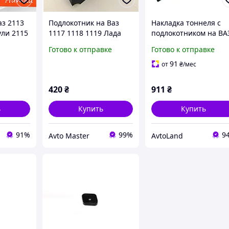
аз 2113
Подлокотник на Ваз
Накладка тоннеля с
ули 2115
1117 1118 1119 Лада
подлокотником на ВА
ий Бокс
Калина черный.
2108, 2109, 21099
Готово к отправке
Готово к отправке
нг
бежеваый строчка
uning
91
от
₴
/мес
420
₴
911
₴
ь
Купить
Купить
91%
99%
9
Avto Master
AvtoLand