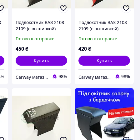
8
Подлокотник ВАЗ 2108
Подлокотник ВАЗ 2108
2109 (с вышивкой)
2109 (с вышивкой)
серый Интерпласт
красный Интерпласт
Готово к отправке
Готово к отправке
450
₴
420
₴
Купить
Купить
8%
98%
98%
Сarway магазин автозапчастей
Сarway магазин автозапчастей