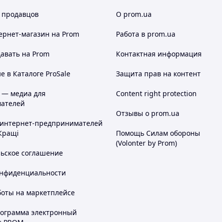
 продавцов
О prom.ua
ернет-магазин
на Prom
Работа в prom.ua
авать на Prom
Контактная информация
 в Каталоге ProSale
Защита прав на контент
 — медиа для
Content right protection
ателей
Отзывы о prom.ua
 интернет-предпринимателей
Кращі
Помощь Силам обороны
(Volonter by Prom)
льское соглашение
онфиденциальности
боты на маркетплейсе
рограмма электронный