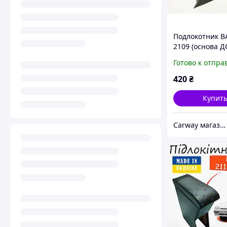
Подлокотник В
2109 (основа Д
серый Интерп
Готово к отпра
420
₴
Купит
Сarway магазин автозапчастей