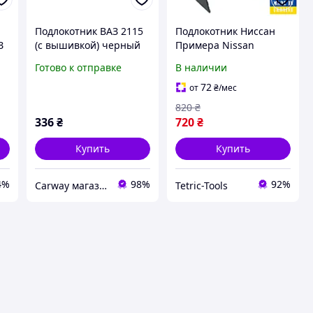
Подлокотник ВАЗ 2115
Подлокотник Ниссан
З
(с вышивкой) черный
Примера Nissan
Интерпласт
Primera Бардачок бар
Готово к отправке
В наличии
черный перфорация
72
от
₴
/мес
820
₴
336
₴
720
₴
Купить
Купить
4%
98%
92%
Сarway магазин автозапчастей
Tetric-Tools