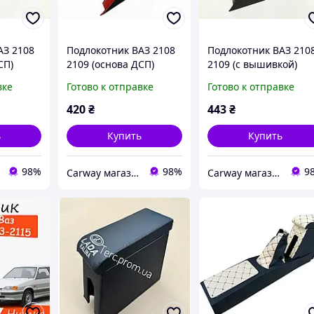
АЗ 2108
Подлокотник ВАЗ 2108
Подлокотник ВАЗ 210
СП)
2109 (основа ДСП)
2109 (с вышивкой)
ласт
красный Интерпласт
черный Интерпласт
вке
Готово к отправке
Готово к отправке
420
₴
443
₴
ь
Купить
Купить
98%
98%
9
Сarway магазин автозапчастей
Сarway магазин автозапчастей