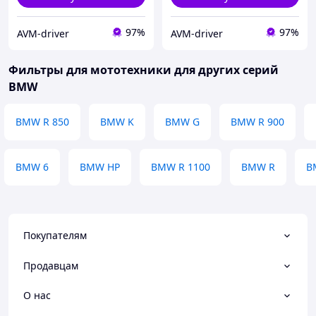
97%
97%
AVM-driver
AVM-driver
Фильтры для мототехники для других серий
BMW
BMW R 850
BMW K
BMW G
BMW R 900
BMW 6
BMW HP
BMW R 1100
BMW R
B
Покупателям
Продавцам
О нас