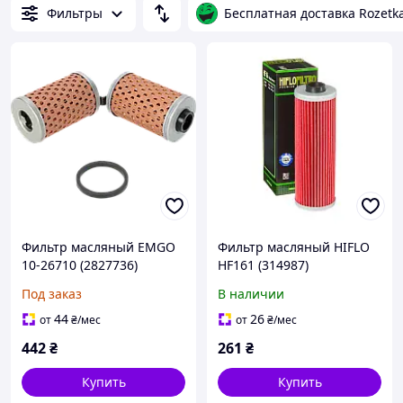
Фильтры
Бесплатная доставка Rozetk
Фильтр масляный EMGO
Фильтр масляный HIFLO
10-26710 (2827736)
HF161 (314987)
Под заказ
В наличии
44
26
от
₴
/мес
от
₴
/мес
442
₴
261
₴
Купить
Купить