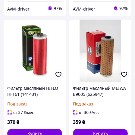
97%
97%
AVM-driver
AVM-driver
Фильтр масляный HIFLO
Фильтр масляный MEIWA
HF161 (141431)
B9005 (625947)
Под заказ
Под заказ
37
36
от
₴
/мес
от
₴
/мес
370
₴
359
₴
Купить
Купить