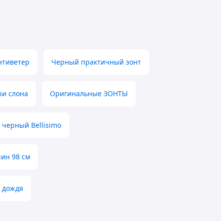
нтиветер
Черный практичный зонт
ри слона
Оригинальные ЗОНТЫ
 черный Bellisimo
чин 98 см
т дождя