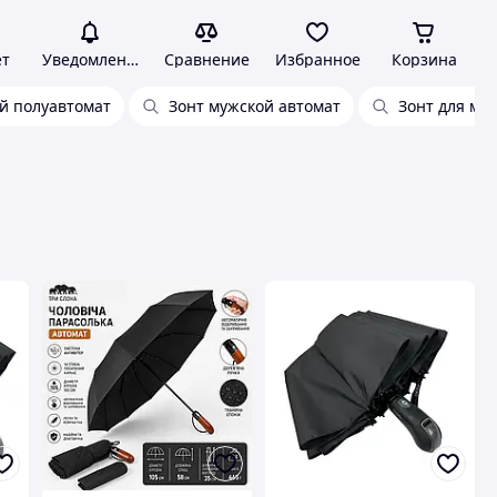
ет
Уведомления
Сравнение
Избранное
Корзина
й полуавтомат
Зонт мужской автомат
Зонт для му