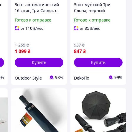
т
Зонт автоматический
Зонт мужской Три
16 спиц Три Слона, с
Слона, черный
деревянной ручкой
классический,
Готово к отправке
Готово к отправке
складной
автоматический, 12
спиц
110
85
от
₴
/мес
от
₴
/мес
1 255
₴
937
₴
1 099
₴
847
₴
Купить
Купить
9%
98%
99%
Outdoor Style
DekoFix