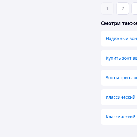
1
2
Смотри такж
Надежный зон
Купить зонт а
Зонты три сло
Классический 
Классический 