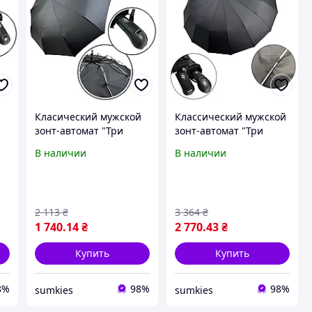
й
Класический мужской
Классический мужской
зонт-автомат "Три
зонт-автомат "Три
слона" на 10 тройных
слона" на 16+5+3
В наличии
В наличии
1
спиц, черный, N 07561-
сегментных спиц,
1
черный, SILM 07566-1
2 113
₴
3 364
₴
1 740
.14
₴
2 770
.43
₴
Купить
Купить
8%
98%
98%
sumkies
sumkies