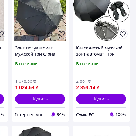
й
Зонт полуавтомат
Класический мужской
мужской Три слона
зонт-автомат "Три
черного цвета
слона" на 12 тройных
В наличии
В наличии
спиц, черный, 07563-1
1 078
.56
₴
2 861
₴
1 024
.63
₴
2 353
.14
₴
Купить
Купить
4%
94%
100%
Інтернет-магазин idea-shop пропонує шкіряні ремені, гаманці та аксесуари для щоденного використання.
СумкаЕС