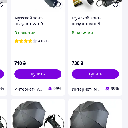
Мужской зонт-
Мужской зонт-
полуавтомат 9
полуавтомат 9
карбоновых
карбоновых сп.прямая
В наличии
В наличии
сп.кожаная ручка Tри
ручка Tри Слона
Слона
4.0
(1)
710
₴
730
₴
Купить
Купить
9%
99%
99%
Интернет- магазин "TopMir" качественная детская обувь для всех
Интернет- магазин "TopMir" качественная детская обувь для всех