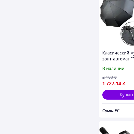
Класический м
зонт-автомат "
слона" на 10 т
В наличии
спиц, черный, 
1
2 100
₴
1 727
.14
₴
Купит
СумкаЕС