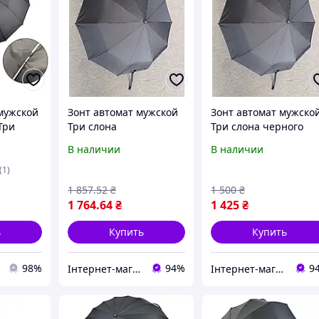
мужской
Зонт автомат мужской
Зонт автомат мужско
Три
Три слона
Три слона черного
+3
цвета
В наличии
В наличии
иц,
07566-1
(1)
1 857
.52
₴
1 500
₴
1 764
.64
₴
1 425
₴
ь
Купить
Купить
98%
94%
9
Інтернет-магазин idea-shop пропонує шкіряні ремені, гаманці та аксесуари для щоденного використання.
Інтернет-магазин idea-shop пропонує шкіряні ремені, гаманці та аксесуари для щоденного використання.