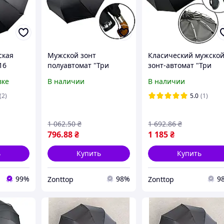
ская
Мужской зонт
Класический мужско
16
полуавтомат "Три
зонт-автомат "Три
слона" на 9 спиц с
слона" на 12 тройных
вке
В наличии
В наличии
деревянной ручкой
спиц, черный, 07563-
крюком, черный,
(2)
5.0
(1)
034075-1
1 062
.50
₴
1 692
.86
₴
796
.88
₴
1 185
₴
ь
Купить
Купить
99%
98%
9
Zonttop
Zonttop