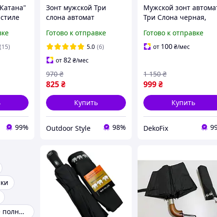
 Катана"
Зонт мужской Три
Мужской зонт автома
 стиле
слона автомат
Три Слона черная,
антиветер 12 спиц
усиленный каркас
вке
Готово к отправке
Готово к отправке
меча",
16+5+3, Антиветер,
gen
японский складной
100
(15)
5.0
(6)
от
₴
/мес
зонт 107 см
82
от
₴
/мес
970
₴
1 150
₴
825
₴
999
₴
ь
Купить
Купить
99%
98%
9
Outdoor Style
DekoFix
ики
Зонты мужские полный автомат