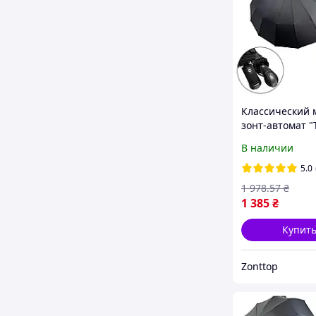
Классический 
зонт-автомат "
слона" на 16+5
В наличии
сегментных сп
черный, SILM 
5.0
1 978
.57
₴
1 385
₴
Купит
Zonttop