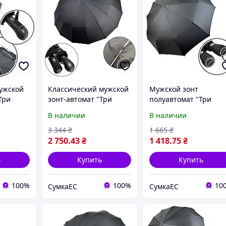
ужской
Классический мужской
Мужской зонт
Три
зонт-автомат "Три
полуавтомат "Три
ройных
слона" на 16+5+3
слона" на 9 спиц,
В наличии
В наличии
N 07561-
сегментных спиц,
черный, 034072-1
черный, SILM 07566-1
3 344
₴
1 665
₴
2 750
.43
₴
1 418
.75
₴
ь
Купить
Купить
100%
100%
10
СумкаЕС
СумкаЕС