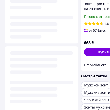
Зонт - Трость "
на 24 спицы. В
"японского
Готово к отпра
самурайського 
бренд - Frei Re
4.8
67
от
₴
/мес
668
₴
Купит
UmbrellaPortmone
Смотри также
Мужской зонт
Мужские зонт
Японский зонт