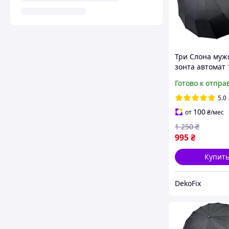
Три Слона муж
зонта автомат 
спиц,черная,
Готово к отпра
усиленная
5.0
100
от
₴
/мес
1 250
₴
995
₴
Купит
DekoFix