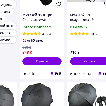
Зонт мужской полуавтомат
автомат
Мужской зонт три
Мужской зонт-
ин
Слона автомат,
полуавтомат 9
тройного складывания,
карбоновых
кой зонт
Готово к отправке
В наличии
12 спиц, черный
сп.деревяная ручка
Зонт мужской компактный
Tри Слона
4.8
(5)
5.0
(2)
Мужской зонт антиветер
85
от
₴
/мес
998
₴
848
₴
710
₴
Купить
Купить
99%
9
DekoFix
Интернет- магазин "TopMir" качественная детская обувь для всех