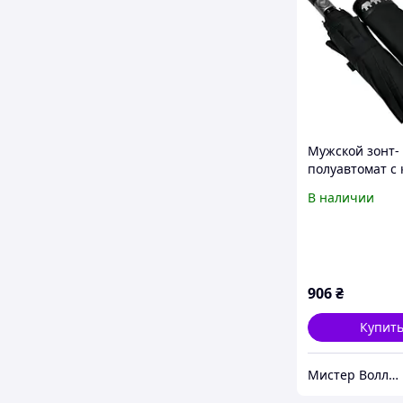
Мужской зонт-
полуавтомат с
ручкой черный
В наличии
слона 74074
906
₴
Купит
Мистер Воллет на Prom.ua