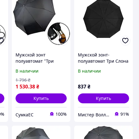
Мужской зонт
Мужской зонт-
полуавтомат "Три
полуавтомат Три Слона
слона" на 9 спиц с
черный с кожаной
В наличии
В наличии
деревянной ручкой
ручкой-крюк 74073
крюком, черный,
1 796
₴
034075-1
1 530
.38
₴
837
₴
Купить
Купить
0%
100%
91%
СумкаЕС
Мистер Воллет на Prom.ua