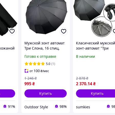
Мужской зонт автомат
Класический мужско
 кожаной
Три Слона, 16 спиц,
зонт-автомат "Три
 Три
антиветер, черная,
слона" на 12 тройных
Готово к отправке
В наличии
складная
спиц, черный, 07563-
5.0
(1)
100
от
₴
/мес
1 246
₴
2 878
₴
995
₴
2 370
.14
₴
ь
Купить
Купить
91%
98%
9
Outdoor Style
sumkies