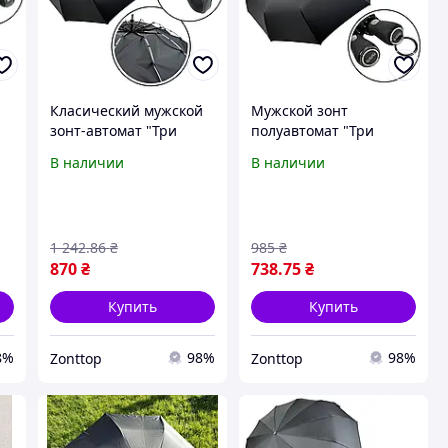
й
Класический мужской
Мужской зонт
зонт-автомат "Три
полуавтомат "Три
слона" на 10 тройных
слона" на 9 спиц,
В наличии
В наличии
1
спиц, черный, N 07561-
черный, 034072-1
1
1 242
.86
₴
985
₴
870
₴
738
.75
₴
Купить
Купить
8%
98%
98%
Zonttop
Zonttop