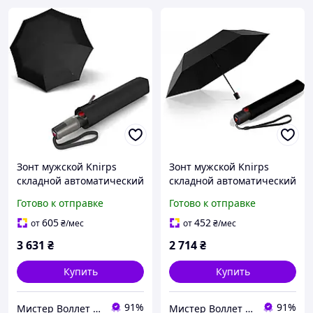
Зонт мужской Knirps
Зонт мужской Knirps
складной автоматический
складной автоматический
черный большой T.400
легкий черный U.200
Готово к отправке
Готово к отправке
Extra Large Duomatic
Ultra Light Duomatic Kn95-
Kn95-3400-1000
2200-10012
605
452
от
₴
/мес
от
₴
/мес
3 631
₴
2 714
₴
Купить
Купить
91%
91%
Мистер Воллет на Prom.ua
Мистер Воллет на Prom.ua