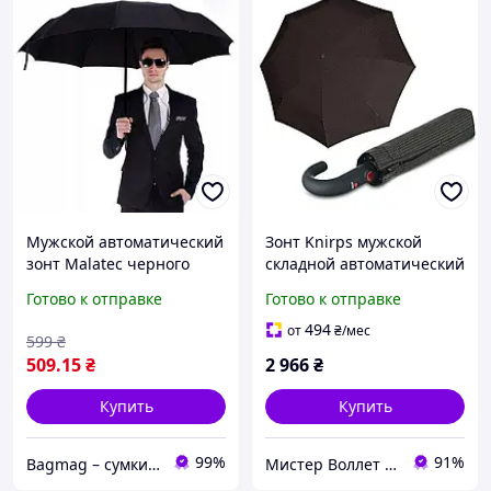
Мужской автоматический
Зонт Knirps мужской
зонт Malatec черного
складной автоматический
цвета, складной, с
черный в горошек T.260
Готово к отправке
Готово к отправке
системой Антиветер и 8
Kn95-3260-7053
спицами
494
от
₴
/мес
599
₴
509
.15
₴
2 966
₴
Купить
Купить
99%
91%
Bagmag – сумки, чемоданы, рюкзаки и аксессуары для вашего стиля и путешествий
Мистер Воллет на Prom.ua