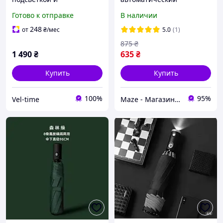
светоотражающей
антиветровый складной
Готово к отправке
В наличии
полосой 105 см красный
водонепроницаемый
компактный стильный
248
от
₴
/мес
5.0
(1)
875
₴
1 490
₴
635
₴
Купить
Купить
100%
95%
Vel-time
Maze - Магазин качественных мобильных аксессуаров