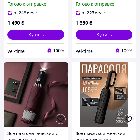
светоотражающей
светоотражающей
Готово к отправке
Готово к отправке
полосой 107 см синий
полосой 105 см зеленый
248
225
от
₴
/мес
от
₴
/мес
1 490
₴
1 350
₴
Купить
Купить
100%
100%
Vel-time
Vel-time
Зонт автоматический с
Зонт мужской женский
подсветкой и
автоматический