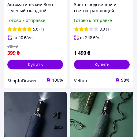
Автоматический Зонт
Зонт с подсветкой и
зеленый складной
светоотражающей
антиветер 96 см 8 спиц
полосой автоматический
Готово к отправке
Готово к отправке
укрепленный каркас,
105 см черный
мужской, женский
5.0
(1)
3.0
(1)
40
248
от
₴
/мес
от
₴
/мес
700
₴
399
₴
1 490
₴
Купить
Купить
100%
98%
ShopInDrawer
Velfun