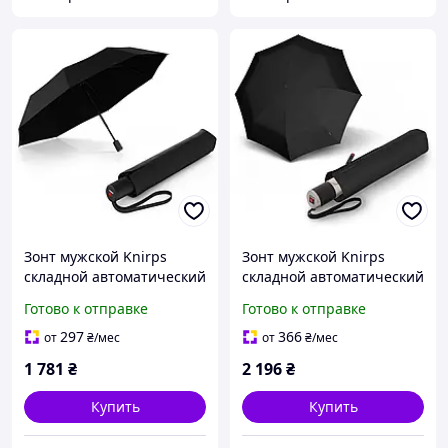
Зонт мужской Knirps
Зонт мужской Knirps
складной автоматический
складной автоматический
черный с защитой от
черный C.241 Chrome
Готово к отправке
Готово к отправке
солнца A.200 Kn95-7201-
Matt Duomatic Kn95-8241-
10002
1000
297
366
от
₴
/мес
от
₴
/мес
1 781
₴
2 196
₴
Купить
Купить