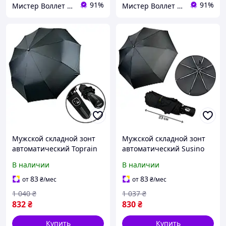
91%
91%
Мистер Воллет на Prom.ua
Мистер Воллет на Prom.ua
Мужской складной зонт
Мужской складной зонт
автоматический Toprain
автоматический Susino
d=102 см CL0058286
d=92 см CL0058284
В наличии
В наличии
83
83
от
₴
/мес
от
₴
/мес
1 040
₴
1 037
₴
832
₴
830
₴
Купить
Купить