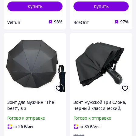
Купить
Купить
98%
97%
Velfun
ВсеОпт
Зонт для мужчин "The
Зонт мужской Три Слона,
best", в 3
черный классический,
сложения,автоматически
автоматический, 12 спиц
Готово к отправке
Готово к отправке
й.10 спиц Зонт
мужественный в 3
56
85
от
₴
/мес
от
₴
/мес
слоненья, автомат.
937
₴