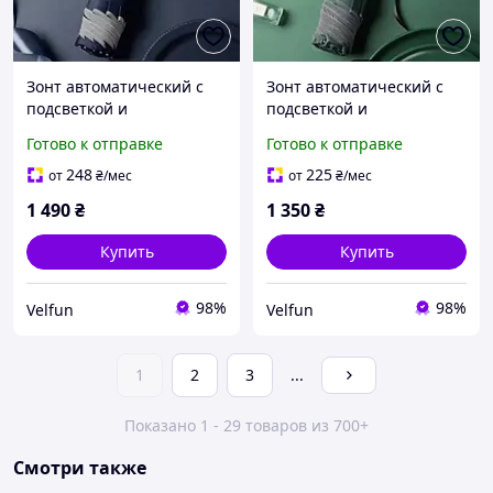
Зонт автоматический с
Зонт автоматический с
подсветкой и
подсветкой и
светоотражающей
светоотражающей
Готово к отправке
Готово к отправке
полосой 107 см синий
полосой 105 см зеленый
248
225
от
₴
/мес
от
₴
/мес
1 490
₴
1 350
₴
Купить
Купить
98%
98%
Velfun
Velfun
1
2
3
...
Показано 1 - 29 товаров из 700+
Смотри также