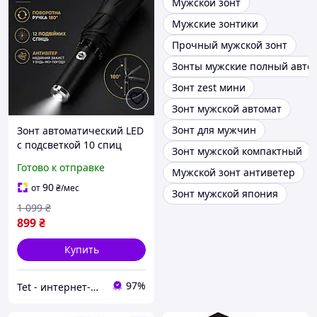
Мужской зонт
Мужские зонтики
Прочный мужской зонт
Зонты мужские полный авто
Зонт zest мини
Зонт мужской автомат
Зонт для мужчин
Зонт автоматический LED
с подсветкой 10 спиц
Зонт мужской компактный
антиветер зонт черный
Готово к отправке
Мужской зонт антиветер
мужской женский
складной бордовый
90
от
₴
/мес
Зонт мужской япония
зонтик от дождя
1 099
₴
899
₴
Купить
97%
Tet - интернет-магазин женской одежды и аксессуаров