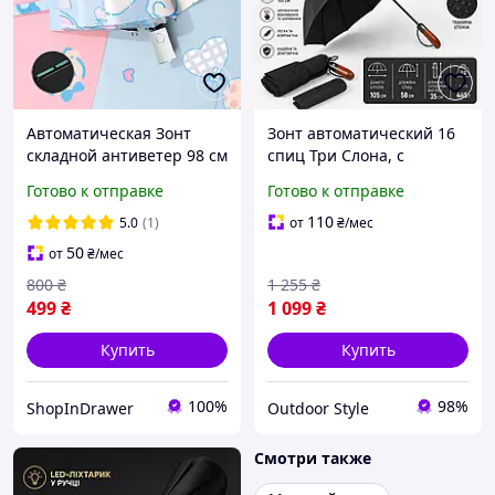
Автоматическая Зонт
Зонт автоматический 16
складной антиветер 98 см
спиц Три Слона, с
8 спиц укрепленный
деревянной ручкой
Готово к отправке
Готово к отправке
каркас, мужская, женская,
складной
зонтик женский мужской
110
5.0
(1)
от
₴
/мес
50
от
₴
/мес
800
₴
1 255
₴
499
₴
1 099
₴
Купить
Купить
100%
98%
ShopInDrawer
Outdoor Style
Смотри также