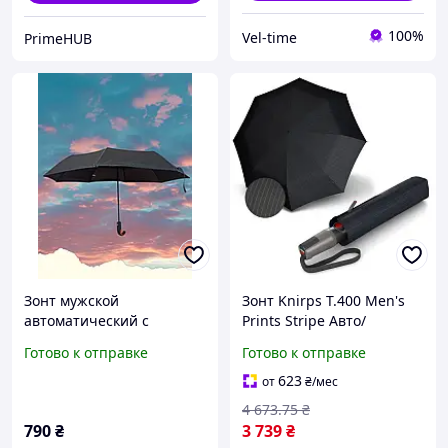
100%
Vel-time
PrimeHUB
Зонт мужской
Зонт Knirps T.400 Men's
автоматический с
Prints Stripe Авто/
выгнутой ручкой c
Складной/8спиц
Готово к отправке
Готово к отправке
коричневой вставкой под
/D115x36см. Серия T. 400,
дерево на ручке 98 см
автоматический
623
от
₴
/мес
чёрный
механизм
4 673
.75
₴
790
₴
3 739
₴