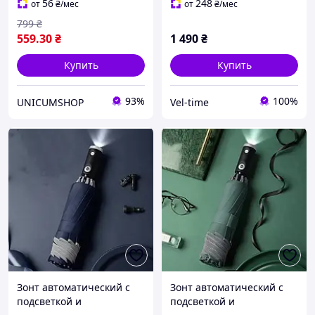
зонты автомат Hechpro
56
248
от
₴
/мес
от
₴
/мес
(UMB21)
799
₴
559
.30
₴
1 490
₴
Купить
Купить
93%
100%
UNICUMSHOP
Vel-time
Зонт автоматический с
Зонт автоматический с
подсветкой и
подсветкой и