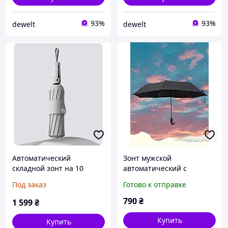
93%
93%
dewelt
dewelt
Автоматический
Зонт мужской
складной зонт на 10
автоматический с
ребер прочный мужской
выгнутой ручкой c
Под заказ
Готово к отправке
зонт от дождя и ветра с
коричневой вставкой под
усиленным каркасом
дерево на ручке 98 см
790
₴
1 599
₴
чёрный
Купить
Купить