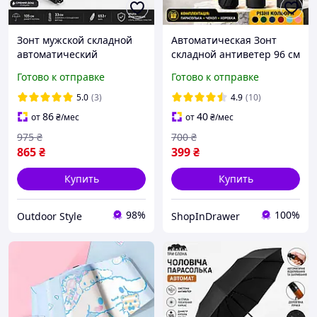
Зонт мужской складной
Автоматическая Зонт
автоматический
складной антиветер 96 см
Серебряный дождь 16
8 спиц укрепленный
Готово к отправке
Готово к отправке
спиц карбон усилен от
каркас, мужская, женская,
ветра
зонтик женский мужской
5.0
(3)
4.9
(10)
86
40
от
₴
/мес
от
₴
/мес
975
₴
700
₴
865
₴
399
₴
Купить
Купить
98%
100%
Outdoor Style
ShopInDrawer