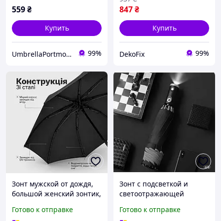
559
₴
847
₴
Купить
Купить
99%
99%
UmbrellaPortmone
DekoFix
Зонт мужской от дождя,
Зонт с подсветкой и
большой женский зонтик,
светоотражающей
складной автоматический
полосой автоматический
Готово к отправке
Готово к отправке
зонтик, ветроустойчивые
105 см черный