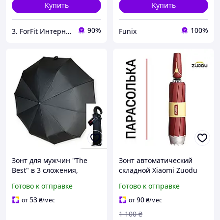
Купить
Купить
90%
100%
3. ForFit Интернет-магазин спортивных товаров
Funix
Зонт для мужчин "The
Зонт автоматический
Best" в 3 сложения,
складной Xiaomi Zuodu
Полуавтоматический.
ZD2524 Z310FS MAN TIDE
Готово к отправке
Готово к отправке
Зонт мужской в 3
Ultra антиветровой 116
сложения, полуавтомат
см для 2 человек, Alloy
53
90
от
₴
/мес
от
₴
/мес
Red
1 100
₴