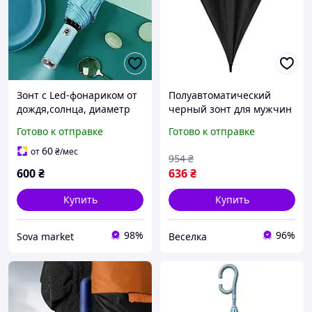
Зонт с Led-фонариком от
Полуавтоматический
дождя,солнца, диаметр
черный зонт для мужчин
98 см,автоматический
и женщин
Готово к отправке
Готово к отправке
зонт,10 спиц,light-blue
водоотталкивающий
компактный стильный
60
от
₴
/мес
954
₴
аксессуар FLAME
600
₴
636
₴
Купить
Купить
98%
96%
Sova market
Веселка