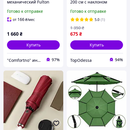
механический Fulton
200 см с наклоном
Hackney-2 G868 Blue
защита от УФ лучей
Готово к отправке
Готово к отправке
(Синий)
водоотталкивающее
покрытие +чехол в
166
от
₴
/мес
5.0
(1)
комплекте, Зонт для
1 350
₴
бассейна QER_8
1 660
₴
675
₴
Купить
Купить
97%
94%
"Comfortno" интернет-магазин комфортного шоппинга
TopOdessa