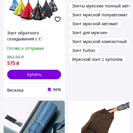
Зонты мужские полный авто
Зонт мужской полуавтомат
Зонт мужской автомат
Зонт для мужчин
Зонт обратного
складывания с C-
Зонт мужской компактный
образной ручкой для
Готово к отправке
Зонт Fulton
мужчин и женщин легкий
и компактный для
862
.50
₴
Мужской зонт с куполом
защиты от дождя и ветра
575
₴
FLAME
Купить
96%
Веселка