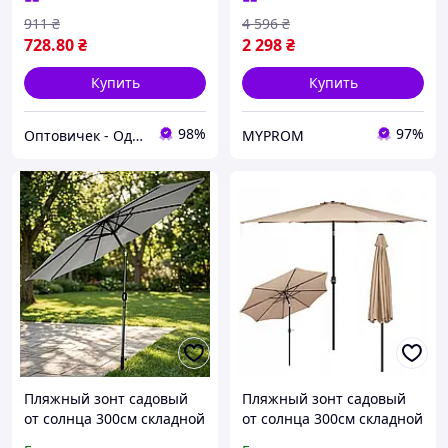
для отдыха Зонт с
911
₴
4 596
₴
треногой
728
.80
₴
2 298
₴
Купить
Купить
98%
97%
Оптовичек - Одесса
MYPROM
Пляжный зонт садовый
Пляжный зонт садовый
от солнца 300см складной
от солнца 300см складной
зонтик с наклоном для
зонтик для дачи с