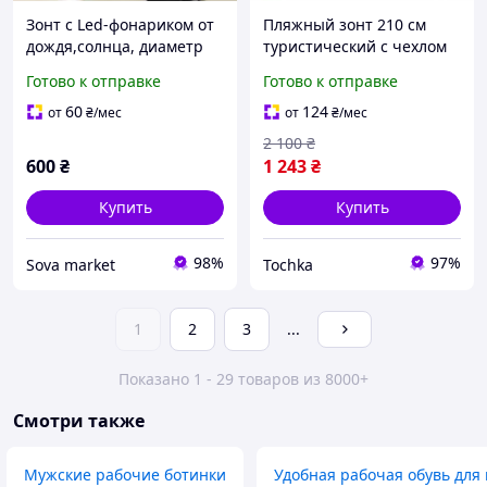
Зонт с Led-фонариком от
Пляжный зонт 210 см
дождя,солнца, диаметр
туристический с чехлом
98 см,автоматический
двойной купол
Готово к отправке
Готово к отправке
зонт,10 спиц, красный
регулировка наклона и
высоты от солнца и
60
124
от
₴
/мес
от
₴
/мес
дождя зеленый
2 100
₴
600
₴
1 243
₴
Купить
Купить
98%
97%
Sova market
Tochka
1
2
3
...
Показано 1 - 29 товаров из 8000+
Смотри также
Мужские рабочие ботинки
Удобная рабочая обувь для