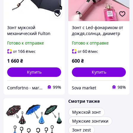
Зонт мужской
Зонт с Led-фонариком от
механический Fulton
дождя,солнца, диаметр
Hackney-2 G868 Blue
98 см,автоматический
Готово к отправке
Готово к отправке
(Синий)
зонт,10 спиц,розовый
166
60
от
₴
/мес
от
₴
/мес
1 660
₴
600
₴
Купить
Купить
99%
98%
Comfortno - магазин комфортних рішень
Sova market
Смотри также
Мужской зонт
Мужские зонтики
Зонт zest