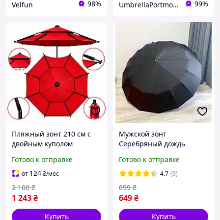
98%
99%
Velfun
UmbrellaPortmone
Пляжный зонт 210 см с
Мужской зонт
двойным куполом
Серебряный дождь
регулировкой наклона и
черный d-124 см полный
Готово к отправке
Готово к отправке
высоты туристический
автомат Большой зонт 16
зонт для кемпинга и
спиц Для всей семьи
124
от
₴
/мес
4.7
(9)
рыбалки Красная
2 100
₴
699
₴
1 243
₴
649
₴
Купить
Купить