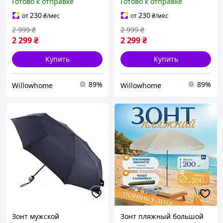
Готово к отправке
Готово к отправке
кафе с утяжелителем
наклоном для кафе с
светло-серый
утяжелителем бежевый
230
230
от
₴
/мес
от
₴
/мес
2 999
₴
2 999
₴
2 299
₴
2 299
₴
Купить
Купить
89%
89%
Willowhome
Willowhome
Зонт мужской
Зонт пляжный большой