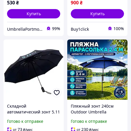
530
₴
900
₴
Купить
Купить
99%
100%
UmbrellaPortmone
Buy1click
Складной
Пляжный зонт 240см
автоматический зонт 5.11
Outdoor Umbrella
для двух человек 125 см
регулировка наклона
Готово к отправке
Готово к отправке
Чёрный Хіт продажу!
Усиленный садовый
солнцезащитный зонт
73
230
от
₴
/мес
от
₴
/мес