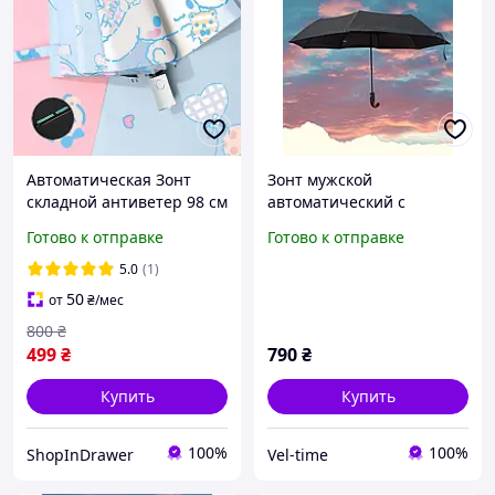
Автоматическая Зонт
Зонт мужской
складной антиветер 98 см
автоматический с
8 спиц укрепленный
выгнутой ручкой c
Готово к отправке
Готово к отправке
каркас, мужская, женская,
коричневой вставкой под
зонтик женский мужской
дерево на ручке 98 см
5.0
(1)
чёрный
50
от
₴
/мес
800
₴
499
₴
790
₴
Купить
Купить
100%
100%
ShopInDrawer
Vel-time