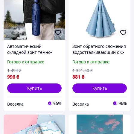
Автоматический
Зонт обратного сложения
складной зонт темно-
водоотталкивающий с C-
синий антиветровой с
образной ручкой для
Готово к отправке
Готово к отправке
защитой от дождя и
мужчин и женщин
солнца для мужчин и
стильный удобный
1 494
₴
1 321
.50
₴
женщин FLAME
против дождя и ветра
996
₴
881
₴
FLAME
Купить
Купить
96%
96%
Веселка
Веселка