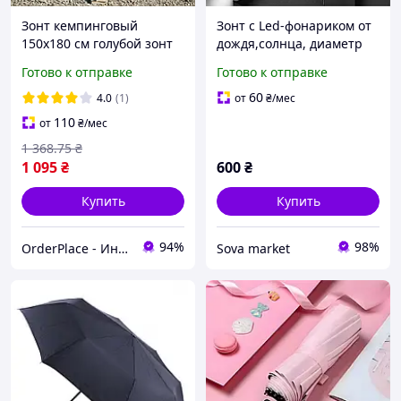
Зонт кемпинговый
Зонт с Led-фонариком от
150х180 см голубой зонт
дождя,солнца, диаметр
прочный надежную
98 см,автоматический
Готово к отправке
Готово к отправке
защиту от дождя солнца
зонт,10 спиц,черный
для туризма двора
60
4.0
(1)
от
₴
/мес
рыбака
110
от
₴
/мес
1 368
.75
₴
1 095
₴
600
₴
Купить
Купить
94%
98%
OrderPlace - Интернет-магазин товаров для дома
Sova market