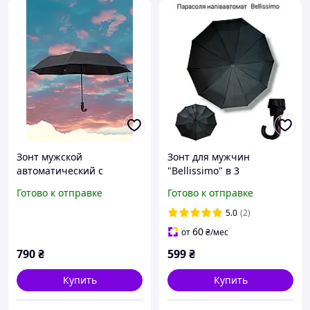
Зонт мужской
Зонт для мужчин
автоматический с
"Bellissimo" в 3
выгнутой ручкой c
сложения,полуавтоматич
Готово к отправке
Готово к отправке
коричневой вставкой под
еский. Зонт в
дерево на ручке 98 см
классическом стиле,
5.0
(2)
чёрный
надёжный каркас.
60
от
₴
/мес
790
₴
599
₴
Купить
Купить