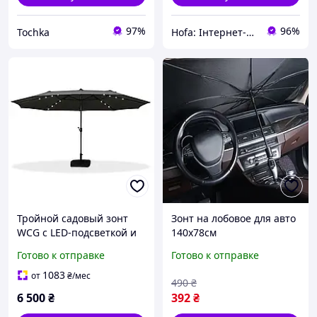
97%
96%
Tochka
Hofa: Інтернет-магазин обуви, одежды и товаров для дома!
Тройной садовый зонт
Зонт на лобовое для авто
WCG с LED-подсветкой и
140х78см
солнечной панелью
Солнцезащитный зонт
Готово к отправке
Готово к отправке
270×460 см (чёрный) для
для защиты кожи в авто
сада, пляжа, террасы,
Зонт для авто с
1083
от
₴
/мес
490
₴
кафе
светоотражающим
6 500
₴
392
₴
материалом