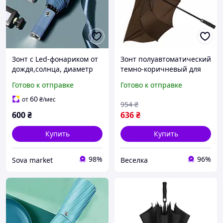
Зонт с Led-фонариком от
Зонт полуавтоматический
дождя,солнца, диаметр
темно-коричневый для
98 см,автоматический
мужчин и женщин с
Готово к отправке
Готово к отправке
зонт,10 спиц,hazy-blue
защитой от дождя и
ветра FLAME
60
от
₴
/мес
954
₴
600
₴
636
₴
Купить
Купить
98%
96%
Sova market
Веселка