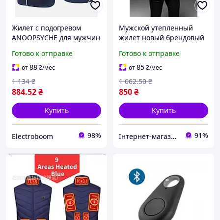
Жилет с подогревом
Мужской утепленный
ANOOPSYCHE для мужчин
жилет новый брендовый
и женщин, размер XXL
с капюшоном синий
Готово к отправке
Готово к отправке
нейлон для зимы China
Чайна
88
85
от
₴
/мес
от
₴
/мес
1 134
₴
1 062
.50
₴
884
.52
₴
850
₴
Купить
Купить
98%
91%
Electroboom
Інтернет-магазин Mike Shop of Home