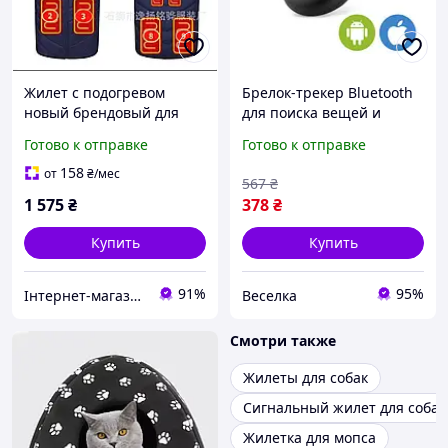
Жилет с подогревом
Брелок-трекер Bluetooth
новый брендовый для
для поиска вещей и
мужчин стильный синий
домашних животных с
Готово к отправке
Готово к отправке
флис 9 зон подогрева
функцией anti-lost
компактный легкий
158
от
₴
/мес
567
₴
FLAME
1 575
₴
378
₴
Купить
Купить
91%
95%
Інтернет-магазин Mike Shop of Home
Веселка
Смотри также
Жилеты для собак
Сигнальный жилет для собак
Жилетка для мопса