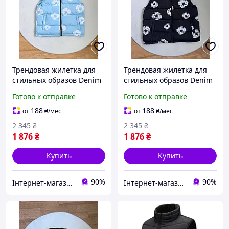
Трендовая жилетка для
Трендовая жилетка для
стильных образов Denim
стильных образов Denim
Tears блакитна из
Tears черная из
Готово к отправке
Готово к отправке
плащівки с силиконовым
плащевки с силиконовым
наполнителем 200
наполнителем XL XXL
188
188
от
₴
/мес
от
₴
/мес
2 345
₴
2 345
₴
1 876
₴
1 876
₴
Купить
Купить
90%
90%
Інтернет-магазин Look 100 Clothes
Інтернет-магазин Look 100 Clothes