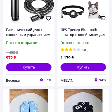
Гигиенический душ с
GPS Трекер Bluetooth
кнопочным управлением
локатор с ошейником для
черный матовый для
домашних животных
Готово к отправке
Готово к отправке
ванной туалета для детей
(Размер 30x30x9 мм),
и домашних животных
Черный
3.0
(3)
1 458
₴
FLAME
972
₴
1 179
₴
Купить
Купить
95%
94%
Веселка
MELVIN