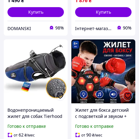
1 490
₴
1 876
₴
Купить
Купить
98%
90%
DOMANSKI
Інтернет-магазин Look 100 Clothes
Водонепроницаемый
Жилет для бокса детский
жилет для собак Tierhood
с подсветкой и звуком +
50 р. куртка дождевик для
перчатки (30×28 см) |
Готово к отправке
Готово к отправке
животных из прочного
Интерактивный
TPU материала
тренажер для ударов
62
90
от
₴
/мес
от
₴
/мес