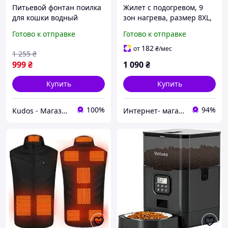
Питьевой фонтан поилка
Жилет с подогревом, 9
для кошки водный
зон нагрева, размер 8XL,
фонтанчик для кота
от PowerBank для
Готово к отправке
Готово к отправке
бесшумный диспенсер 3
туризма, рыбалки,
л для домашних
отдыха.
182
от
₴
/мес
1 255
₴
животных фильтр с
999
₴
1 090
₴
активированным
Купить
Купить
100%
94%
Kudos - Магазин стильных гаджетов
Интернет- магазин "Fortuna"