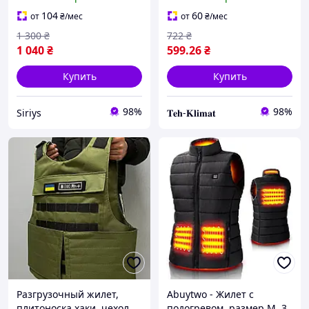
тремя режимами нагрева
детектор для GSM
для молодежи
сигнализаций kerui G18
104
60
от
₴
/мес
от
₴
/мес
W18
1 300
₴
722
₴
1 040
₴
599
.26
₴
Купить
Купить
98%
98%
Siriys
𝐓𝐞𝐡-𝐊𝐥𝐢𝐦𝐚𝐭
Разгрузочный жилет,
Abuytwo - Жилет с
плитоноска хаки, чехол
подогревом, размер M. 3