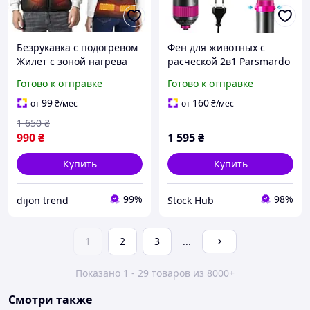
Безрукавка с подогревом
Фен для животных с
Жилет с зоной нагрева
расческой 2в1 Parsmardo
для рыбалки Жилет
Устройство для ухода за
Готово к отправке
Готово к отправке
теплый с usb электро
шерстью домашних
подогревом
питомцев
99
160
от
₴
/мес
от
₴
/мес
1 650
₴
990
₴
1 595
₴
Купить
Купить
99%
98%
dijon trend
Stock Hub
1
2
3
...
Показано 1 - 29 товаров из 8000+
Смотри также