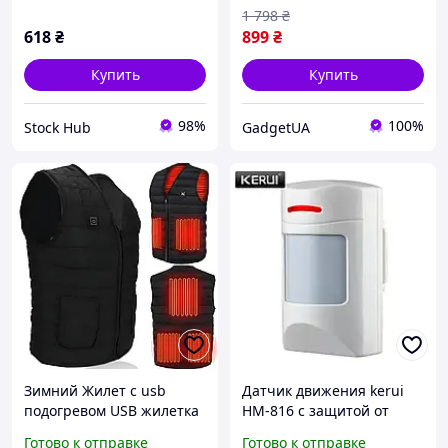
1 798
₴
618
₴
899
₴
Купить
Купить
98%
100%
Stock Hub
GadgetUA
Зимний Жилет с usb
Датчик движения kerui
подогревом USB жилетка
HM-816 с защитой от
для зимних прогулок с
домашних животных,
Готово к отправке
Готово к отправке