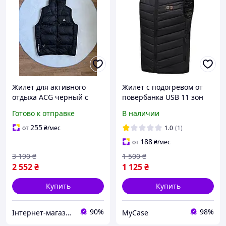
Жилет для активного
Жилет с подогревом от
отдыха ACG черный с
повербанка USB 11 зон
силиконовым
для туризма рыбалки.
Готово к отправке
В наличии
наполнителем и
металлическим
255
от
₴
/мес
1.0
(1)
карабином
188
от
₴
/мес
3 190
₴
1 500
₴
2 552
₴
1 125
₴
Купить
Купить
90%
98%
Інтернет-магазин Look 100 Clothes
MyCase