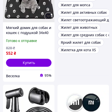
Жилет для мопса
Жилет для активных собак
Жилет светоотражающий для
Жилет для животных
Мягкий домик для собак и
кошек с подушкой 34x40
Жилет для средних собак с 
см уютное укрытие для
Готово к отправке
Яркий жилет для собак
домашних животных
FLAME
828
₴
Жилетка для кота XS
552
₴
Купить
95%
Веселка