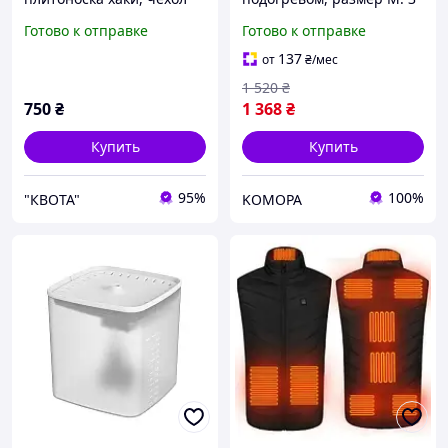
для плит с разгрузкой для
уровня температуры, для
Готово к отправке
Готово к отправке
военного ВСУ
активного отдыха,
текстильный
походов (без блока
137
от
₴
/мес
питания)
1 520
₴
750
₴
1 368
₴
Купить
Купить
95%
100%
"КВОТА"
KOMOPA