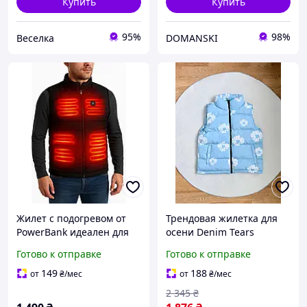
Купить
Купить
95%
98%
Веселка
DOMANSKI
Жилет с подогревом от
Трендовая жилетка для
PowerBank идеален для
осени Denim Tears
мужчин, женщин и
блакитна плащівка с
Готово к отправке
Готово к отправке
детей!
силиконовым
наполнителем размеры
149
188
от
₴
/мес
от
₴
/мес
S-XXL
2 345
₴