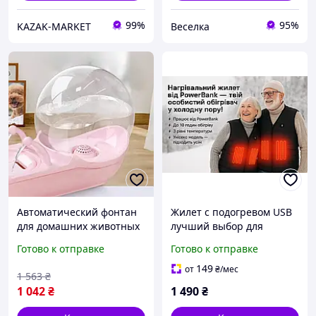
99%
95%
KAZAK-MARKET
Веселка
Автоматический фонтан
Жилет с подогревом USB
для домашних животных
лучший выбор для
4,5 л с USB питанием и
рыбалки и прогулок!
Готово к отправке
Готово к отправке
тихим насосом для
чистой воды FLAME
149
от
₴
/мес
1 563
₴
1 042
₴
1 490
₴