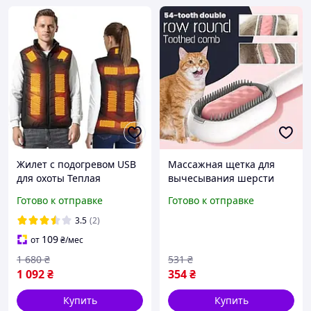
Жилет с подогревом USB
Массажная щетка для
для охоты Теплая
вычесывания шерсти
жилетка с USB
домашних животных 4 в 1
Готово к отправке
Готово к отправке
подогревом USB жилетка
с функцией уборки для
для зимних прогулок
собак и кошек FLAME
3.5
(2)
109
от
₴
/мес
1 680
₴
531
₴
1 092
₴
354
₴
Купить
Купить