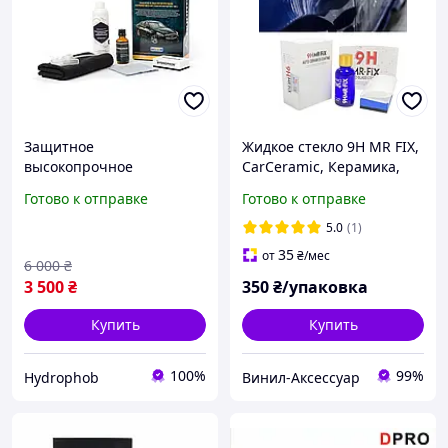
Защитное
Жидкое стекло 9H MR FIX,
высокопрочное
CarCeramic, Керамика,
керамическое покрытие
Нанокерамика 30 мл,
Готово к отправке
Готово к отправке
10Н 50мл
Гидрофобное покрытие
5.0
(1)
35
от
₴
/мес
6 000
₴
3 500
₴
350
₴/упаковка
Купить
Купить
100%
99%
Hydrophob
Винил-Аксессуар