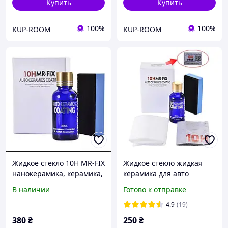
Купить
Купить
100%
100%
KUP-ROOM
KUP-ROOM
Жидкое стекло 10H MR-FIX
Жидкое стекло жидкая
нанокерамика, керамика,
керамика для авто
гидрофобное покрытие
нанокерамика 10H MR-FIX
В наличии
Готово к отправке
гидрофобное покрытие
детейлинг керамическое
4.9
(19)
380
₴
250
₴