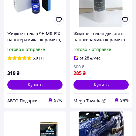
Жидкое стекло 9H MR-FIX
Жидкое стекло для авто
нанокерамика, керамика,
нанокерамика керамика
жидкая керамика,
жидкая керамика
Готово к отправке
Готово к отправке
гидрофобное покрытие,
гидрофобное покрытие
30ml
A.Fix PREMIUM COATING
28
5.0
(1)
от
₴
/мес
250 мл
300
₴
319
₴
285
₴
Купить
Купить
97%
94%
АВТО Подарки Аксессуары и Товары для ХОББИ
Mega-Tovarka📦💙💛