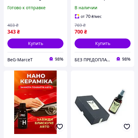
нанокерамика "жидкое
для защиты кузова,
Готово к отправке
В наличии
стекло" 50 мл
гидрофобное покрытие
полироль
70
от
₴
/мес
403
₴
769
₴
343
₴
700
₴
Купить
Купить
98%
98%
BeG-MarceT
БЕЗ ПРЕДОПЛАТ AVERS