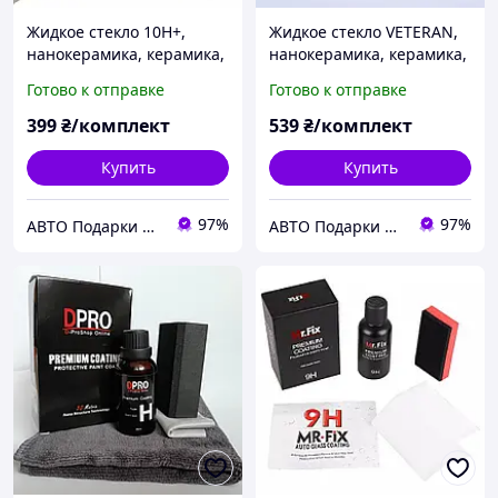
Жидкое стекло 10H+,
Жидкое стекло VETERAN,
нанокерамика, керамика,
нанокерамика, керамика,
жидкая керамика,
жидкая керамика,
Готово к отправке
Готово к отправке
гидрофобное покрытие,
гидрофобное покрытие,
50ml
2x30ml
399
₴/комплект
539
₴/комплект
Купить
Купить
97%
97%
АВТО Подарки Аксессуары и Товары для ХОББИ
АВТО Подарки Аксессуары и Товары для ХОББИ