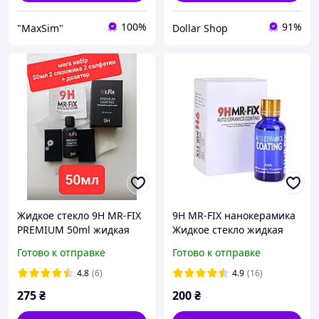
100%
91%
"MaxSim"
Dollar Shop
Жидкое стекло 9H MR-FIX
9H MR-FIX нанокерамика
PREMIUM 50ml жидкая
Жидкое стекло жидкая
керамика для авто
керамика для авто
Готово к отправке
Готово к отправке
нанокерамика
гидрофобное покрытие
гидрофобное покрытие
керамическое покрытие
4.8
(6)
4.9
(16)
керамическое
275
₴
200
₴