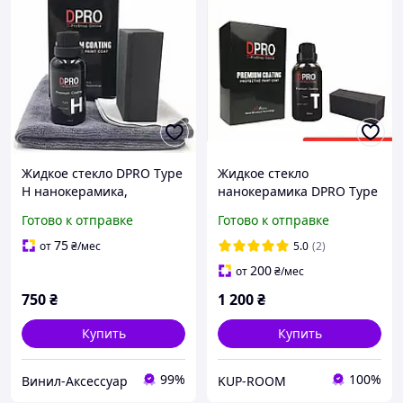
Жидкое стекло DPRO Type
Жидкое стекло
H нанокерамика,
нанокерамика DPRO Type
керамика, гидрофобное
T Nano Ceramic Нано
Готово к отправке
Готово к отправке
покрытие 30 мл (Япония)
Керамика для авто 30 мл
гидрофобное покрытие
75
от
₴
/мес
5.0
(2)
ДПРО
200
от
₴
/мес
750
₴
1 200
₴
Купить
Купить
99%
100%
Винил-Аксессуар
KUP-ROOM