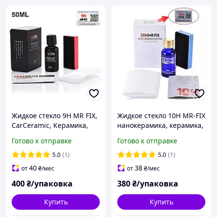
Жидкое стекло 9H MR FIX,
Жидкое стекло 10H MR-FIX
CarCeramic, Керамика,
нанокерамика, керамика,
Нанокерамика 50 мл,
гидрофобное покрытие
Готово к отправке
Готово к отправке
Гидрофобное покрытие
30 мл
5.0
(1)
5.0
(1)
40
38
от
₴
/мес
от
₴
/мес
400
₴/упаковка
380
₴/упаковка
Купить
Купить