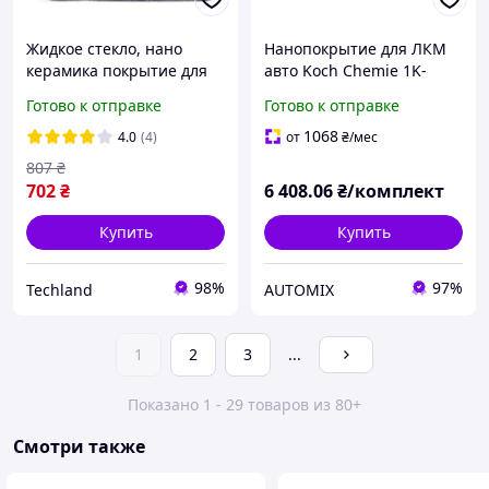
Жидкое стекло, нано
Нанопокрытие для ЛКМ
керамика покрытие для
авто Koch Chemie 1K-
кузова авто DPro Type H
Nano 250 мл
Готово к отправке
Готово к отправке
30мл, гидрофобное,
защитное покрытие
1068
4.0
(4)
от
₴
/мес
807
₴
702
₴
6 408
.06
₴/комплект
Купить
Купить
98%
97%
Techland
AUTOMIX
1
2
3
...
Показано 1 - 29 товаров из 80+
Смотри также