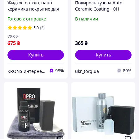
Жидкое стекло, нано
Полироль кузова Auto
керамика покрытие для
Ceramic Coating 10H
кузова авто DPro Type H
нанокерамика жидкое
Готово к отправке
В наличии
30мл
стекло 50 мл
5.0
(3)
783
₴
675
₴
365
₴
Купить
Купить
98%
89%
KRONS интернет- магазин
ukr_torg.ua