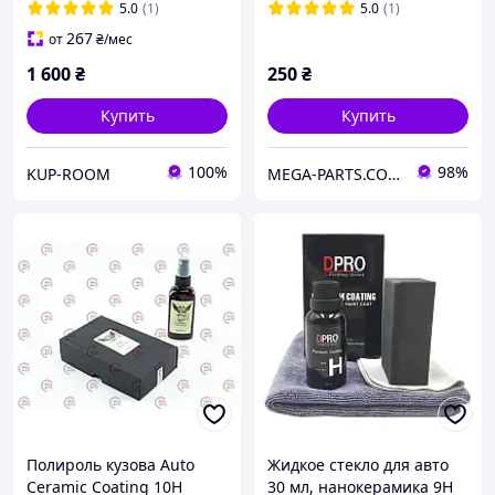
гидрофобное покрытие
гидрофобное покрытие
5.0
(1)
5.0
(1)
ДПРО
30мл.
267
от
₴
/мес
1 600
₴
250
₴
Купить
Купить
100%
98%
KUP-ROOM
MEGA-PARTS.COM.UA
Полироль кузова Auto
Жидкое стекло для авто
Ceramic Coating 10H
30 мл, нанокерамика 9H