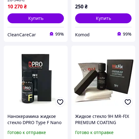
10 270
₴
250
₴
Купить
Купить
99%
99%
CleanCareCar
Komod
Нанокерамика жидкое
Жидкое стекло 9H MR-FIX
стекло DPRO Type F Nano
PREMIUM COATING
Ceramic Нано Керамика
нанокерамика, керамика,
Готово к отправке
Готово к отправке
для авто 12 мл
жидкая керамика,