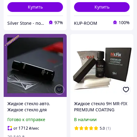
Купить
Купить
97%
100%
Silver Stone - подарки для всех
KUP-ROOM
Жидкое стекло авто.
Жидкое стекло 9H MR-FIX
Жидкое стекло для
PREMIUM COATING
автомобиля. Жидкая
нанокерамика, керамика,
Готово к отправке
В наличии
керамика для авто.
жидкая керамика,
Нанокерамика для авто
гидрофобное покрытие
1712
от
₴
/мес
5.0
(1)
на 18 месяце
30мл.
20 540
₴