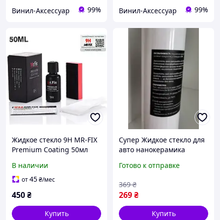
99%
99%
Винил-Аксессуар
Винил-Аксессуар
Жидкое стекло 9H MR-FIX
Супер Жидкое стекло для
Premium Coating 50мл
авто нанокерамика
нанокерамика, керамика,
керамика гидрофобное
В наличии
Готово к отправке
жидкая керамика,
покрытие A.Fix PREMIUM
гидрофобное покрытие
COATING 250ml
45
от
₴
/мес
369
₴
450
₴
269
₴
Купить
Купить