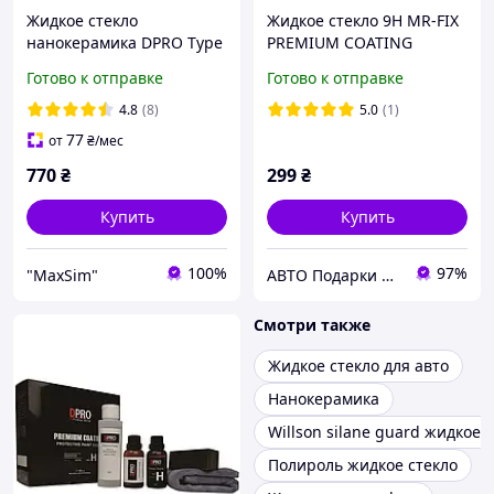
Жидкое стекло
Жидкое стекло 9H MR-FIX
нанокерамика DPRO Type
PREMIUM COATING
H 9H Premium Coating
нанокерамика, керамика,
Готово к отправке
Готово к отправке
Nano Ceramic Нано
жидкая керамика,
Керамика для авто
гидрофобное покрытие
4.8
(8)
5.0
(1)
Япония 30 мл
30мл.
77
от
₴
/мес
770
₴
299
₴
Купить
Купить
100%
97%
"MaxSim"
АВТО Подарки Аксессуары и Товары для ХОББИ
Смотри также
Жидкое стекло для авто
Нанокерамика
Willson silane guard жидкое 
Полироль жидкое стекло