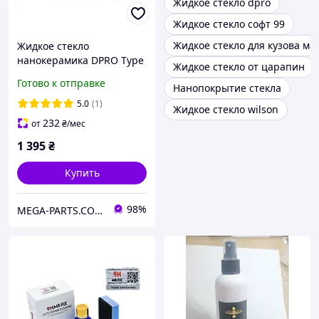
Жидкое стекло dpro
Жидкое стекло софт 99
Жидкое стекло для кузова м
Жидкое стекло
нанокерамика DPRO Type
Жидкое стекло от царапин
H полный набор,
Готово к отправке
Нанопокрытие стекла
керамическое покрытие
для авто (Made in Japan)
5.0
(1)
Жидкое стекло wilson
160мл.
232
от
₴
/мес
1 395
₴
Купить
98%
MEGA-PARTS.COM.UA