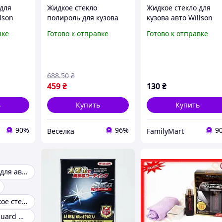
 для
Жидкое стекло
Жидкое стекло для
lson
полироль для кузова
кузова авто Willson
ироль
автомобиля 57 мл
защитная полироль
вке
Готово к отправке
Готово к отправке
даления
защита от царапин
для блеска и удалени
мобиля
блеск
царапин автомобиля
водоотталкивающее
FM227
средство FLAME
688
.50
₴
459
₴
130
₴
ь
Купить
Купить
90%
96%
9
Веселка
FamilyMart
Жидкое стекло для авто
Полироль жидкое стекло
Willson silane guard жидкое стекло