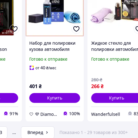
Набор для полировки
Жидкое стекло для
lson
кузова автомобиля
полировки автомоби
ащитное
HELPIX Жидкое стекло,
Жидкое стекло
вке
Готово к отправке
Готово к отправке
кузова
защитное средство в
полироль Willson для
е стекло
машину для блеска
автомобиля
40
от
₴
/мес
металла
280
₴
401
₴
266
₴
ь
Купить
Купить
91%
100%
8
🤍 💜 Diamond 🤍 💜
Wanderfulsell
3
...
Вперед
Показано 1 - 29 товаров из 300+