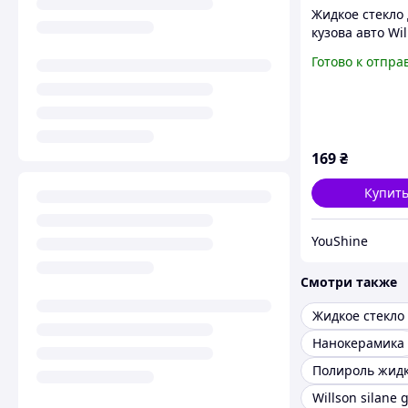
Жидкое стекло
кузова авто Wil
защитная пол
Готово к отпра
для блеска и у
царапин авто
YU227
169
₴
Купит
YouShine
Смотри также
Нанокерамика