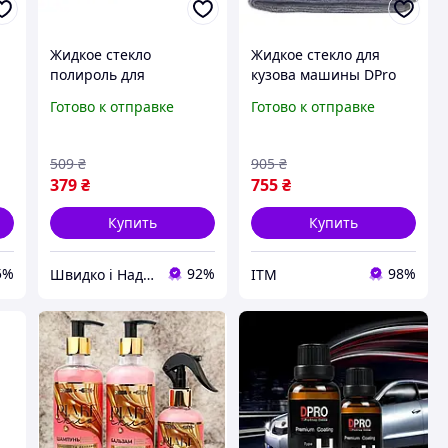
Жидкое стекло
Жидкое стекло для
полироль для
кузова машины DPro
автомобиля Willson
Type H 30мл
Готово к отправке
Готово к отправке
т
Silane Guard 57мл
керамическое
защитное
покрытие кузова
автомобильное
автомобиля
509
₴
905
₴
покрытие с эффектом
379
₴
755
₴
блеска до одного года
Купить
Купить
5%
92%
98%
Швидко і Надійно
ITM