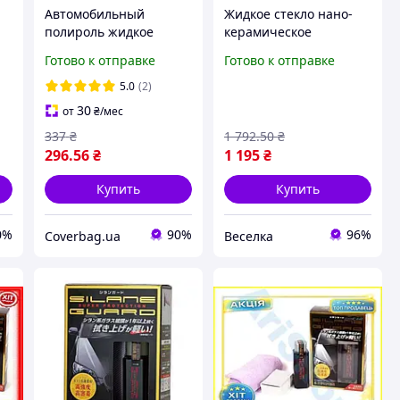
Автомобильный
Жидкое стекло нано-
полироль жидкое
керамическое
стекло для кузова
покрытие для защиты
Готово к отправке
Готово к отправке
я
автомобиля Willson
кузова автомобиля от
Silane Guard
царапин и грязи 30 мл
5.0
(2)
FLAME
30
от
₴
/мес
337
₴
1 792
.50
₴
296
.56
₴
1 195
₴
Купить
Купить
0%
90%
96%
Coverbag.ua
Веселка