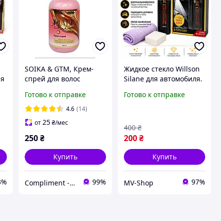
SOIKA & GTM, Крем-
Жидкое стекло Willson
ля
спрей для волос
Silane для автомобиля.
"Жидкое стекло"
Полироль анти-дождь
Готово к отправке
Готово к отправке
Мгновенное
для авто Willson Silane
разглаживание,
Guard, полный
4.6
(14)
эластичность и блеск,
комплект для
25
от
₴
/мес
400
₴
200 мл
полировки
250
₴
200
₴
Купить
Купить
3%
99%
97%
Compliment - магазин косметики та догляду!
MV-Shop