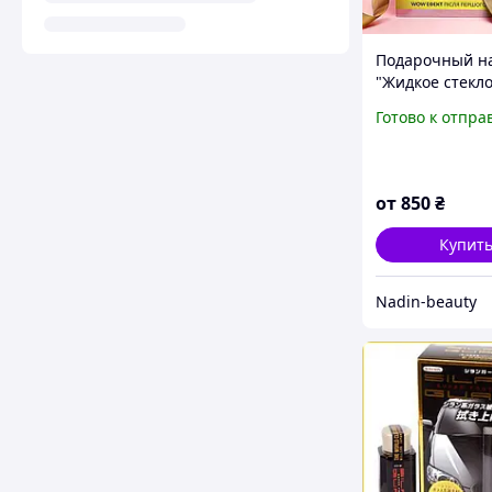
Подарочный н
"Жидкое стекло
для ухода за в
Готово к отпра
блеска и
восстановлени
спрей в подар
от
850
₴
Купит
Nadin-beauty