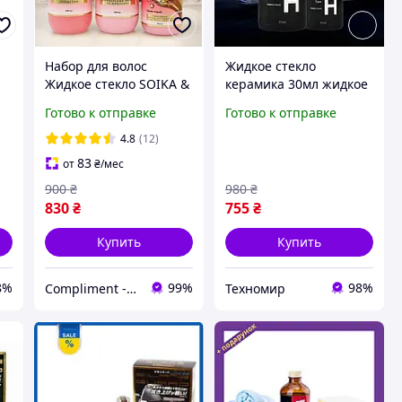
Набор для волос
Жидкое стекло
Жидкое стекло SOIKA &
керамика 30мл жидкое
GTM 3в1: шампунь,
покрытие для защиты
Готово к отправке
Готово к отправке
бальзам, крем-спрей
кузова машины DPro
Ламинирование, блеск,
Type H
4.8
(12)
защита
83
от
₴
/мес
900
₴
980
₴
830
₴
755
₴
Купить
Купить
8%
99%
98%
Compliment - магазин косметики та догляду!
Техномир