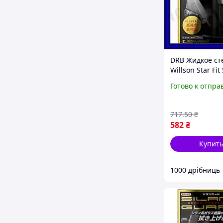
DRB Жидкое ст
Willson Star Fit
Guard 57 мл з
Готово к отпра
кузова автомо
полироль для 
блеск DRB_Q7
717
.50
₴
582
₴
Купит
1000 дрібниць