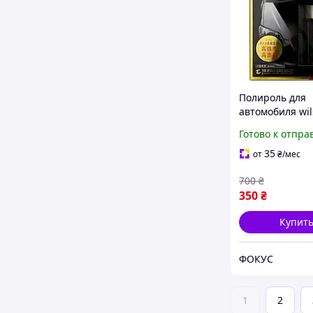
Полироль для
автомобиля wi
silane guard З
Готово к отпра
покрытие для 
машины Жидко
35
от
₴
/мес
для кузова
700
₴
350
₴
Купит
ФОКУС
1
2