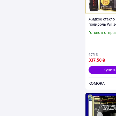
Жидкое стекло
полироль Wills
Guard для защ
Готово к отпра
автомобиля от
царапин и бле
675
₴
337
.50
₴
Купит
KOMORA