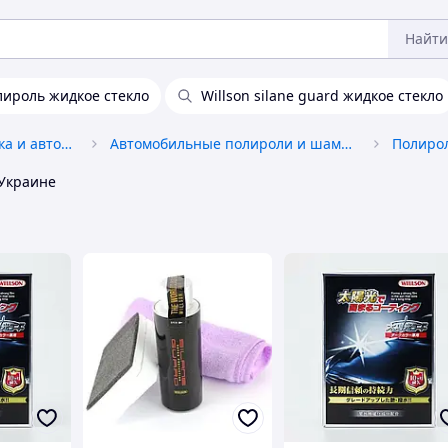
Найти
лироль жидкое стекло
Willson silane guard жидкое стекло
Автохимия, автокосметика и автомасла
Автомобильные полироли и шампуни
Полиро
Украине