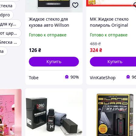
стекла
 dpro
Жидкое стекло для
MK Жидкое стекло
Жидкое стекло для кузова машины
кузова авто Willson
полироль Original
защитная полироль
Series Willson для
Жидкое стекло от царапин
Готово к отправке
Готово к отправке
для блеска и удаления
автомобиля защита
Полироль для блеска кузова автомобиля
царапин автомобиля
кузова блеск
488
₴
Лучшая цена
лакокрасочного по
126
₴
324
₴
ла
PAP10\W
Купить
Купить
90%
9
Tobe
VinKateShop