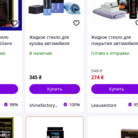
екло
Жидкое стекло для
Жидкое стекло для
 Silane
кузова автомобиля
покрытия автомобил
ащита
Helpix Professional 100
Willson Silane Guard
вке
В наличии
Готово к отправке
биля
мл (Полироль-защита
Полироль от царапи
авто
ЛКП)
для автомобиля
548
₴
345
₴
274
₴
ь
Купить
Купить
98%
100%
9
shinefactoryua
Leauaestore