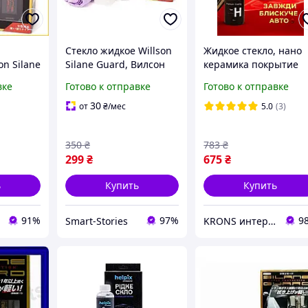
Стекло жидкое Willson
Жидкое стекло, нано
on Silane
Silane Guard, Вилсон
керамика покрытие
иты
защитное покрытие
для кузова авто DPro
вке
Готово к отправке
Готово к отправке
для кузова вашего
Type H 30мл
ска
автомобиля.
30
от
₴
/мес
5.0
(3)
350
₴
783
₴
299
₴
675
₴
ь
Купить
Купить
91%
97%
9
Smart-Stories
KRONS интернет- магазин