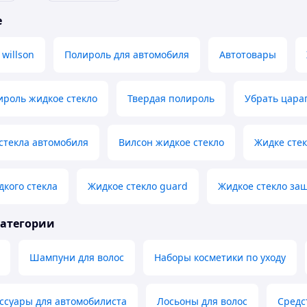
е
willson
Полироль для автомобиля
Автотовары
ироль жидкое стекло
Твердая полироль
Убрать цара
стекла автомобиля
Вилсон жидкое стекло
Жидке стек
кого стекла
Жидкое стекло guard
Жидкое стекло за
категории
Шампуни для волос
Наборы косметики по уходу
ссуары для автомобилиста
Лосьоны для волос
Средс