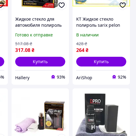
Жидкое стекло для
KT Жидкое стекло
автомобиля полироль
полироль sarix pelon
одношаговое покрытие
Willson для автомобиля
Готово к отправке
В наличии
12 месяцев silane
защитное средство для
guard защита кузова и
кузова авто с блеск
517
.08
₴
428
₴
блеск
REX2375
317
.08
₴
264
₴
Купить
Купить
6%
93%
92%
Hallery
AriShop