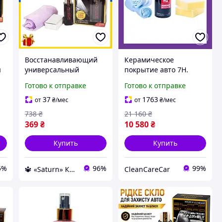
Восстанавливающий
Керамическое
я
универсальный
покрытие авто 7H.
жидкий полироль
Жидкое стекло авто H7.
Готово к отправке
Готово к отправке
н
жидкое стекло WILLS
Жидкое стекло для
для автомобиля
автомобиля Soft99
37
1763
от
₴
/мес
от
₴
/мес
корпуса машины
738
₴
21 160
₴
369
₴
10 580
₴
Купить
Купить
5%
96%
99%
🔱 «Saturn» Компетентность! Качество товара! Быстрая отправка! ✅
CleanCareCar