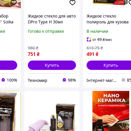
абор
Жидкое стекло для авто
Жидкое стекло
" Soika
DPro Type H 30мл
полироль для кузова
олосами -
покрытие нано
автомобиля Silane
вке
Готово к отправке
В наличии
керамическое для
Guard 95 мл защита о
я +
кузова автомобиля
царапин блеск
49
от
₴
/мес
ок
водоотталкивающее
980
₴
613
.75
₴
покрытие
751
₴
491
₴
ь
Купить
Купить
100%
98%
8
Техномир
Інтернет-магазин SALE TOOLS