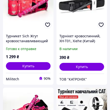
Турникет Sich Жгут
Турнікет кровоспинний,
кровоостанавливающий
XH-T01, Xiehe (Китай)
Розовый для военных
Готово к отправке
В наличии
1 299
₴
390
₴
Купить
Купить
90%
Militech
ТОВ "КАТРОНІК"