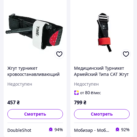
Жгут турникет
Медицинский Турникет
кровоостанавливающий
Армейский Типа CAT Жгут
(типа CAT закрутка)
Турникет
Недоступен
Недоступен
Кровоостанавливающий
80
от
₴
/мес
457
₴
799
₴
Смотреть
Смотреть
94%
92%
DoubleShot
Мобизар - Мобильный Заряд