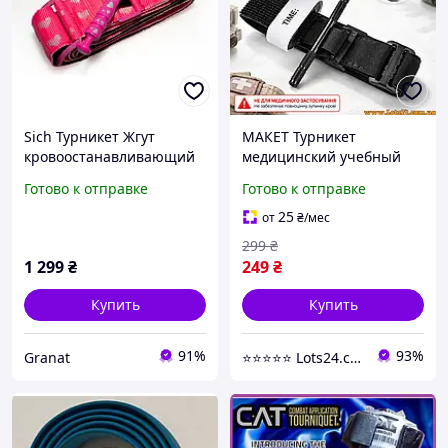
Sich Турникет Жгут
МАКЕТ Турникет
кровоостанавливающий
медицинский учебный
Розовый для военных
кровоостанавливающий
Готово к отправке
Готово к отправке
жгут закрутка обучающий
тренировочный для
25
от
₴
/мес
обучения и
299
₴
демонстраций CAT
1 299
₴
249
₴
Купить
Купить
91%
93%
Granat
⭐️⭐️⭐️⭐️⭐️ Lots24.com.ua