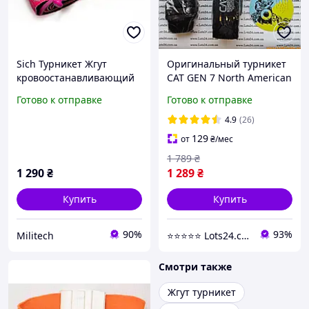
Sich Турникет Жгут
Оригинальный турникет
кровоостанавливающий
CAT GEN 7 North American
Розовый для военных
Rescue США
Готово к отправке
Готово к отправке
медицинский
кровоостанавливающий
4.9
(26)
жгут закрутка NAR
129
от
₴
/мес
1 789
₴
1 290
₴
1 289
₴
Купить
Купить
90%
93%
Militech
⭐️⭐️⭐️⭐️⭐️ Lots24.com.ua
Смотри также
Жгут турникет