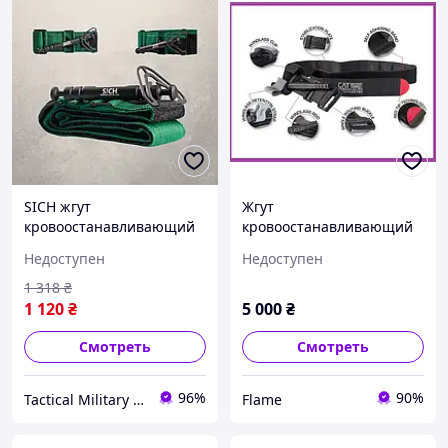
SICH жгут
Жгут
кровоостанавливающий
кровоостанавливающий
тип Турникет olive
типа турникет зсу
Недоступен
Недоступен
Армейский оригинал
медицинский для
1 318
₴
остановки кровотечения
1 120
₴
5 000
₴
Raskach
Смотреть
Смотреть
96%
90%
Tactical Military UA
Flame