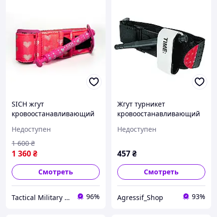
SICH жгут
Жгут турникет
кровоостанавливающий
кровоостанавливающий
тип Турникет Pink
(типа CAT закрутка)
Недоступен
Недоступен
1 600
₴
1 360
₴
457
₴
Смотреть
Смотреть
96%
93%
Tactical Military UA
Agressif_Shop