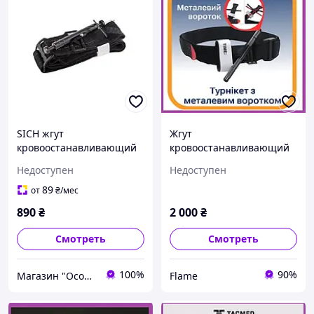
SICH жгут
Жгут
кровоостанавливающий
кровоостанавливающий
тип Турникет
типа турникет зсу
Недоступен
Недоступен
Армейский оригинал
медицинский для
89
от
₴
/мес
остановки кровотечения
890
₴
2 000
₴
Raskach
Смотреть
Смотреть
100%
90%
Магазин "Особистий захист"
Flame