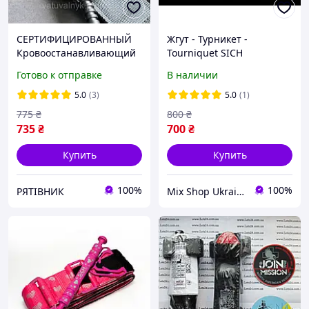
СЕРТИФИЦИРОВАННЫЙ
Жгут - Турникет -
Кровоостанавливающий
Tourniquet SICH
жгут-турникет ДНІПРО
Готово к отправке
В наличии
(ген 2). С метал. воротком.
(ММТ)
5.0
(3)
5.0
(1)
775
₴
800
₴
735
₴
700
₴
Купить
Купить
100%
100%
РЯТІВНИК
Mix Shop Ukraine