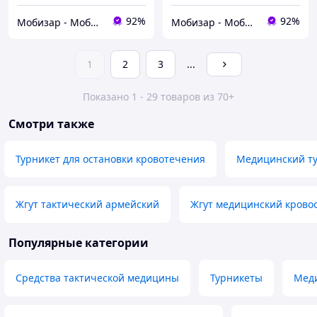
92%
92%
Мобизар - Мобильный Заряд
Мобизар - Мобильный Заряд
1
2
3
...
Показано 1 - 29 товаров из 70+
Смотри также
Турникет для остановки кровотечения
Медицинский т
Жгут тактический армейский
Жгут медицинский кров
Популярные категории
Средства тактической медицины
Турникеты
Мед