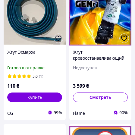
Жгут Эсмарха
Жгут
кровоостанавливающий
типа турникет зсу
Готово к отправке
Недоступен
Армейский оригинал
медицинский для
5.0
(1)
остановки кровотечения
110
₴
3 599
₴
Raskach
Купить
Смотреть
99%
90%
CG
Flame