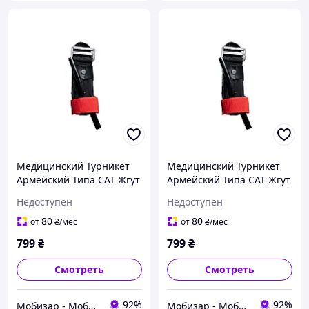
Медицинский Турникет
Медицинский Турникет
Армейский Типа CAT Жгут
Армейский Типа CAT Жгут
Турникет
Турникет
Недоступен
Недоступен
Кровоостанавливающий
Кровоостанавливающий
80
80
от
₴
/мес
от
₴
/мес
799
₴
799
₴
Смотреть
Смотреть
92%
92%
Мобизар - Мобильный Заряд
Мобизар - Мобильный Заряд