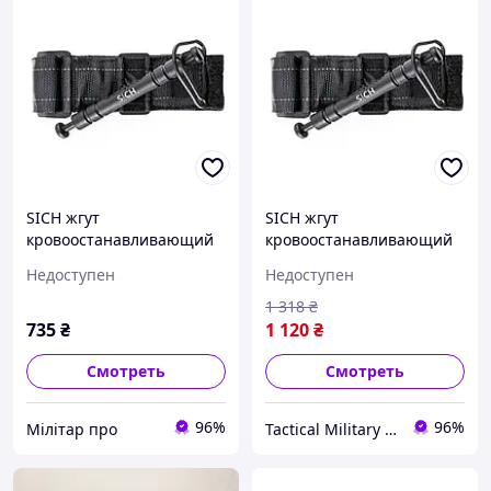
SICH жгут
SICH жгут
кровоостанавливающий
кровоостанавливающий
тип Турникет
тип Турникет
Недоступен
Недоступен
1 318
₴
735
₴
1 120
₴
Смотреть
Смотреть
96%
96%
Мілітар про
Tactical Military UA