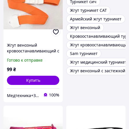
Турникет сич
Жгут турникет CAT
Армейский жгут турникет
Жгут венозный
Кровоостанавливающий тур
Жгут кровоостанавливающи
Жгут венозный
кровоостанавливающий с
Sam турникет
застежкой, оранжевый
Готово к отправке
Жгут медицинский турникет
99
₴
Жгут венозный с застежкой
Купить
100%
Медтехника+Здоровье - магазин медтехники