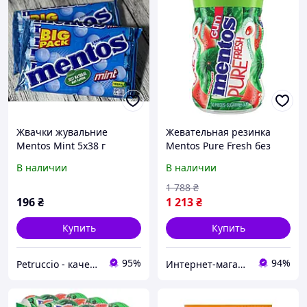
Жвачки жувальние
Жевательная резинка
Mentos Mint 5x38 г
Mentos Pure Fresh без
сахара с ксилитом, арбуз
В наличии
В наличии
50 шт в банке
1 788
₴
196
₴
1 213
₴
Купить
Купить
95%
94%
Petruccio - качество и вкус Европы в вашем доме
Интернет-магазин "Beauty Mall"