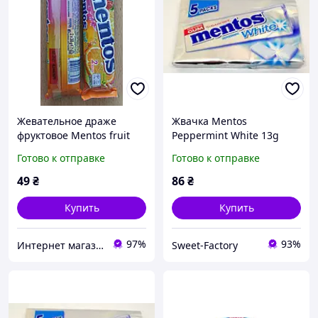
Жевательное драже
Жвачка Mentos
фруктовое Mentos fruit
Peppermint White 13g
2х37.5г конфеты
Готово к отправке
Готово к отправке
жевательные ментос
49
₴
86
₴
Купить
Купить
97%
93%
Интернет магазин «Coffee Day»
Sweet-Factory