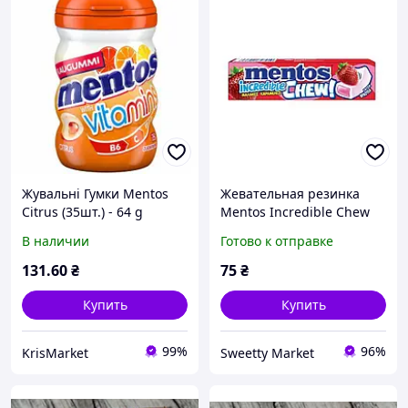
Жувальні Гумки Mentos
Жевательная резинка
Citrus (35шт.) - 64 g
Mentos Incredible Chew
Strawberry (клубника) 45 г
В наличии
Готово к отправке
131
.60
₴
75
₴
Купить
Купить
99%
96%
KrisMarket
Sweetty Market