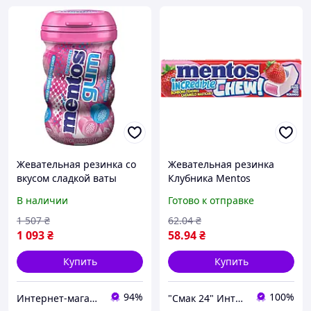
Жевательная резинка со
Жевательная резинка
вкусом сладкой ваты
Клубника Mentos
Mentos Sugar-Free
Incredible Chew Gout
В наличии
Готово к отправке
Chewing Gum, Bubble
Fraise 45г Вьетнам
Fresh Cotton Candy 45
1 507
₴
62
.04
₴
штук
1 093
₴
58
.94
₴
Купить
Купить
94%
100%
Интернет-магазин "Beauty Mall"
"Смак 24" Интернет-магазин