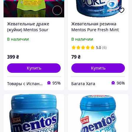
Жевательные драже
Жевательная резинка
(жуйки) Mentos Sour
Mentos Pure Fresh Mint
Tones с кислыми
100г (50шт)
В наличии
В наличии
фруктовыми вкусами
(Яблоко, Клубника,
5.0
(6)
Апельсин), мягкая
399
₴
79
₴
упаковка, 140 г
Купить
Купить
95%
96%
Товары с Испании
Багата Хата