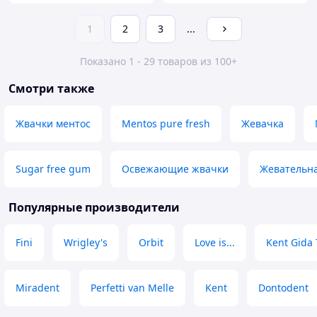
1
2
3
...
Показано 1 - 29 товаров из 100+
Смотри также
Жвачки ментос
Mentos pure fresh
Жевачка
Sugar free gum
Освежающие жвачки
Жевательн
Популярные производители
Fini
Wrigley's
Orbit
Love is...
Kent Gida 
Miradent
Perfetti van Melle
Kent
Dontodent