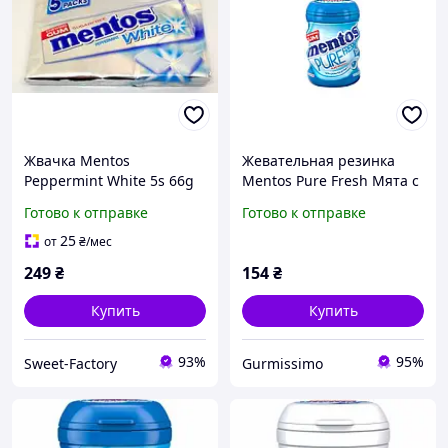
Жвачка Mentos
Жевательная резинка
Peppermint White 5s 66g
Mentos Pure Fresh Мята с
экстрактом зеленого чая
Готово к отправке
Готово к отправке
56 г
25
от
₴
/мес
249
₴
154
₴
Купить
Купить
93%
95%
Sweet-Factory
Gurmissimo