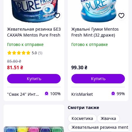
Жевательная резинка БЕЗ
Жувальні Гумки Mentos
САХАРА Mentos Pure Fresh
Fresh Mint (32 драже)
Mint 100г (50шт)
(6*6шт) - 56 g
Готово к отправке
Готово к отправке
Голландия
5.0
(5)
85
.80
₴
81
.51
₴
99
.30
₴
Купить
Купить
100%
99%
"Смак 24" Интернет-магазин
KrisMarket
Смотри также
Косметика
Жвачка
Жевательная резинка mento