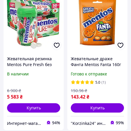
Жевательная резинка
Жевательные драже
Mentos Pure Fresh без
Фанта Mentos Fanta 160г
сахара со вкусом арбуза 6
Голландия
В наличии
Готово к отправке
упаковок по 50 шт в
банке
5.0
(1)
6 900
₴
150
.96
₴
5 583
₴
143
.42
₴
Купить
Купить
94%
99%
Интернет-магазин "Beauty Mall"
"Korzinka24" интернет магазин