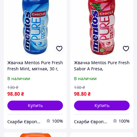
Жвачка Mentos Pure Fresh
Жвачка Mentos Pure Fresh
Fresh Mint, мятная, 30 г,
Sabor A Fresa,
Испания, жевательная
клубничная, 30 г,
В наличии
В наличии
резинка, жвачка без
Испания, жевательная
сахара
резинка, жвачка без
130
₴
130
₴
сахара
98
.80
₴
98
.80
₴
Купить
Купить
100%
100%
Скарби Європи — імпортні товари
Скарби Європи — імпортні товари