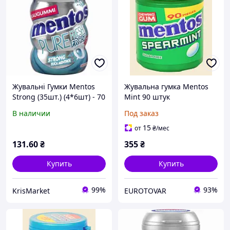
Жувальні Гумки Mentos
Жувальна гумка Mentos
Strong (35шт.) (4*6шт) - 70
Mint 90 штук
g
В наличии
Под заказ
15
от
₴
/мес
131
.60
₴
355
₴
Купить
Купить
99%
93%
KrisMarket
EUROTOVAR