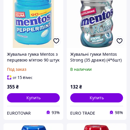
Жувальна гумка Mentos з
Жувальні гумки Mentos
перцевою м'ятою 90 штук
Strong (35 драже) (4*6шт)
- 70 g
Под заказ
В наличии
15
от
₴
/мес
355
₴
132
₴
Купить
Купить
93%
98%
EUROTOVAR
EURO TRADE