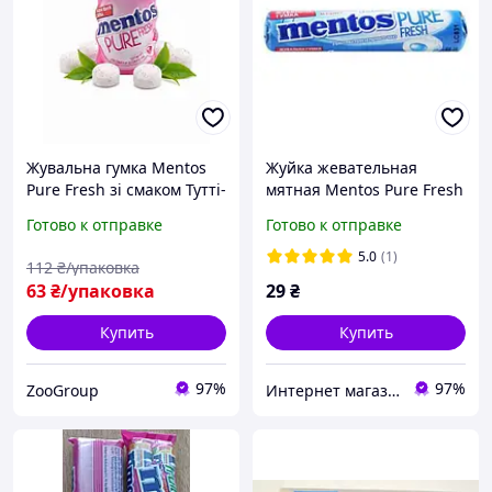
Жувальна гумка Mentos
Жуйка жевательная
Pure Fresh зі смаком Тутті-
мятная Mentos Pure Fresh
Фрутті 56 г 32 шт
15,75г Польша Без сахара
Готово к отправке
Готово к отправке
5.0
(1)
112
₴/упаковка
63
₴/упаковка
29
₴
Купить
Купить
97%
97%
ZooGroup
Интернет магазин «Coffee Day»