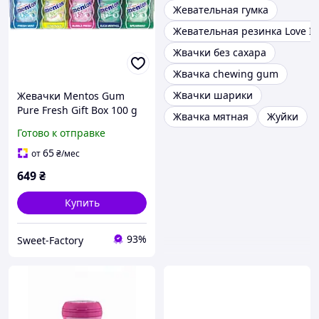
Жевательная гумка
Жевательная резинка Love IS
Жвачки без сахара
Жвачка chewing gum
Жвачки шарики
Жевачки Mentos Gum
Pure Fresh Gift Box 100 g
Жвачка мятная
Жуйки
Готово к отправке
65
от
₴
/мес
649
₴
Купить
93%
Sweet-Factory