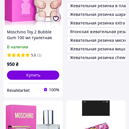
Жевательная резинка в плас
Жевательная резинка шарик
Жевательная резинка extra
Японская жевательная рези
Moschino Toy 2 Bubble
Gum 100 мл туалетная
Жевательная резинка мискет
вода яркий аромат с
В наличии
Жевательная резинка вишня
аккордом жевательной
резинки, персиком и
5.0
(2)
Жевательная резинка chewi
розой
950
₴
Купить
100%
RevaMarket