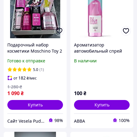
Подарочный набор
Ароматизатор
косметики Moschino Toy 2
автомобильный спрей
Bubble Gum 5 in 1
ELIX AIR Perfume Bubble
Готово к отправке
В наличии
Gum (жевательная
резинка)
5.0
(1)
182
от
₴
/мес
1 280
₴
1 090
₴
100
₴
Купить
Купить
98%
100%
Сайт Vesela Pudra
ABBA