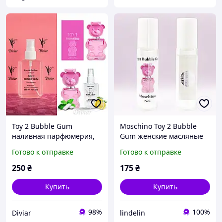
Toy 2 Bubble Gum
Moschino Toy 2 Bubble
наливная парфюмерия,
Gum женские масляные
парфюмированная вода,
духи 10 мл
Готово к отправке
Готово к отправке
женские духи, наливные
духи 110мл
250
₴
175
₴
Купить
Купить
98%
100%
Diviar
lindelin