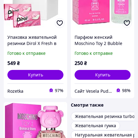
Упаковка жевательной
Парфюм женский
резинки Dirol X Fresh в
Moschino Toy 2 Bubble
пластинках Bubble Fresh
Gum 60 мл
Готово к отправке
Готово к отправке
со вкусом фруктов и мяты
13.5 г х 21 шт
549
₴
250
₴
(7622202321009)
Купить
Купить
97%
98%
Rozetka
Сайт Vesela Pudra
Смотри также
Жевательная резинка turbo
Жевательная гумка
Натуральная жевательная р