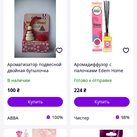
Ароматизатор подвесной
Аромадиффузор с
двойная бутылочка
палочками Edem Home
MAGIC WOOD bubble gum
Bubble Gum Жевательная
В наличии
Готово к отправке
(жевательная резинка)
резинка 90 мл.
100
₴
224
₴
Купить
Купить
100%
98%
ABBA
Чистер