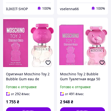
100%
100%
ILIKEIT-SHOP
vselenna66
Оригинал Moschino Toy 2
Moschino Toy 2 Bubble
Bubble Gum eau de
Gum Туалетная вода 50
toilette 30 мл Москино
мл
Готово к отправке
Готово к отправке
Мошино той 2 бабл гам
женские туалетна вода
292
491
от
₴
/мес
от
₴
/мес
1 755
₴
2 948
₴