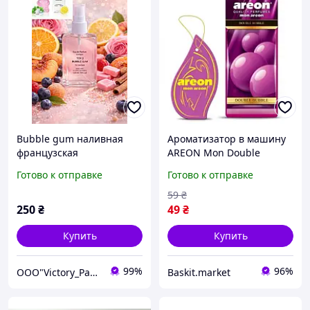
Bubble gum наливная
Ароматизатор в машину
французская
AREON Mon Double
парфюмерия, наливной
Bubble Gum подвесной
Готово к отправке
Готово к отправке
французский парфюм
баббл гамм
59
₴
250
₴
49
₴
Купить
Купить
99%
96%
OOO"Victory_Parfumerie"
Baskit.market