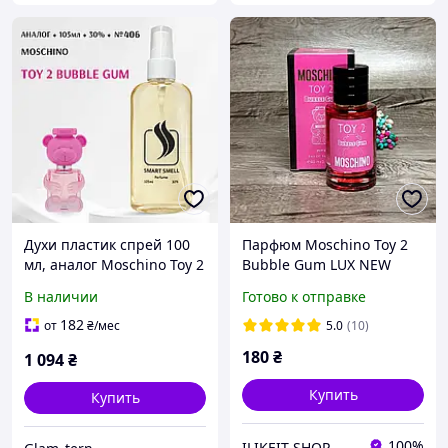
Духи пластик спрей 100
Парфюм Moschino Toy 2
мл, аналог Moschino Toy 2
Bubble Gum LUX NEW
Bubble Gum (Москино Той
женский 60 мл
В наличии
Готово к отправке
Ту Бабл Гам)
182
от
₴
/мес
5.0
(10)
180
₴
1 094
₴
Купить
Купить
100%
ILIKEIT-SHOP