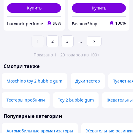
Купить
Купить
98%
100%
barvinok-perfume
FashionShop
1
2
3
...
Показано 1 - 29 товаров из 100+
Смотри также
Moschino toy 2 bubble gum
Духи тестер
Туалетна
Тестеры пробники
Toy 2 bubble gum
Жевательные
Популярные категории
Автомобильные ароматизаторы
Жевательные резинки