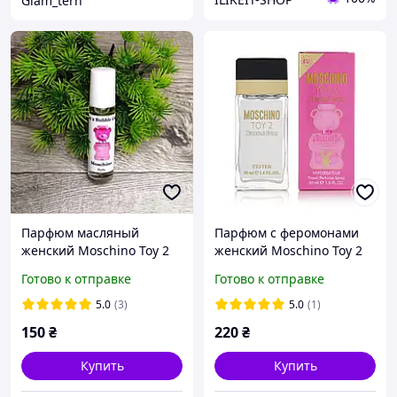
Glam_tern
Парфюм масляный
Парфюм с феромонами
женский Moschino Toy 2
женский Moschino Toy 2
Bubble Gum 10 мл
Bubble Gum 50мл
Готово к отправке
Готово к отправке
5.0
(3)
5.0
(1)
150
₴
220
₴
Купить
Купить