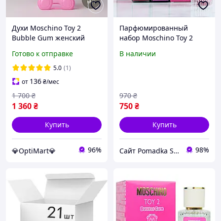
Духи Moschino Toy 2
Парфюмированный
Bubble Gum женский
набор Moschino Toy 2
аромат с нотами
Bubble Gum
Готово к отправке
В наличии
жевательной резинки
Москино Той 2 Бабл Гам
5.0
(1)
100 мл
136
от
₴
/мес
1 700
₴
970
₴
1 360
₴
750
₴
Купить
Купить
96%
98%
💎OptiMart💎
Сайт Pomadka Shop