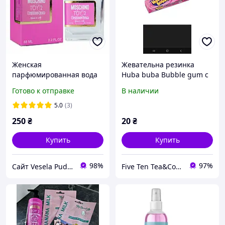
Женская
Жевательна резинка
парфюмированная вода
Huba buba Bubble gum с
Moshino Toy 2 Bubble
фруктами и мятой 14г
Готово к отправке
В наличии
Gum, 58 ml
5.0
(3)
250
₴
20
₴
Купить
Купить
98%
97%
Сайт Vesela Pudra
Five Ten Tea&Coffee