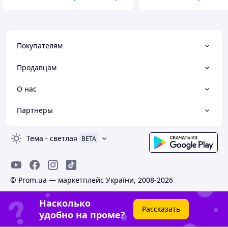
Покупателям
Продавцам
О нас
Партнеры
Тема
-
светлая
BETA
© Prom.ua — маркетплейс України, 2008-2026
Насколько
Рассказать
удобно на проме?