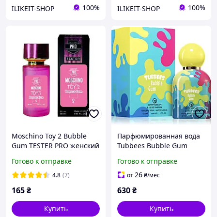
100%
100%
ILIKEIT-SHOP
ILIKEIT-SHOP
Moschino Toy 2 Bubble
Парфюмированная вода
Gum TESTER PRO женский
Tubbees Bubble Gum
58 мл
оригинал
Готово к отправке
Готово к отправке
26
4.8
(7)
от
₴
/мес
165
₴
630
₴
Купить
Купить