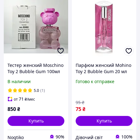
Тестер женский Moschino
Парфюм женский Mohino
Toy 2 Bubble Gum 100мл
Toy 2 Bubble Gum 20 мл
В наличии
Готово к отправке
5.0
(1)
71
от
₴
/мес
95
₴
850
₴
75
₴
Купить
Купить
90%
100%
Nogtiko
Дівочий світ