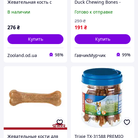
Жевательная кость с
Duck Chewing Bones -
курицей, 200гр/20см
жевательные кости для
В наличии
Готово к отправке
собак с уткой, 120 г/2 шт
(ГМ_0001279)
259
₴
276
₴
191
₴
Купить
Купить
98%
99%
Zooland.od.ua
ГавчикМурчик
Жевательные кости для
Trixie TX-31588 PREMIO