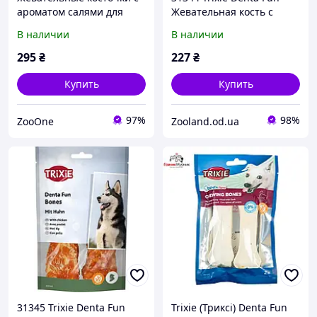
ароматом салями для
Жевательная кость с
собак Trixie (17см/140г)
курицей, 140гр/17см
В наличии
В наличии
295
₴
227
₴
Купить
Купить
97%
98%
ZooOne
Zooland.od.ua
31345 Trixie Denta Fun
Trixie (Триксі) Denta Fun