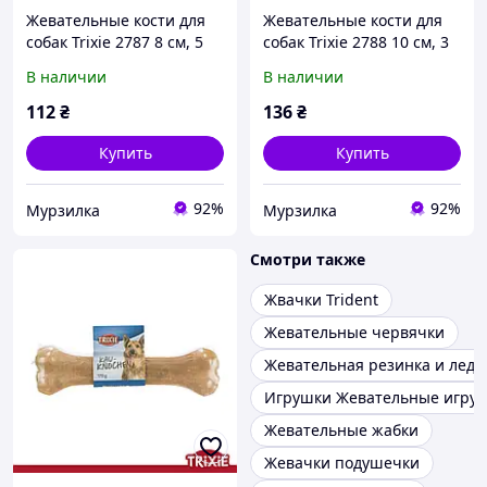
Жевательные кости для
Жевательные кости для
собак Trixie 2787 8 см, 5
собак Trixie 2788 10 см, 3
шт × 15 г (TX-2787)
шт × 33 г (TX-2788)
В наличии
В наличии
4011905027876
4011905027883
112
₴
136
₴
Купить
Купить
92%
92%
Мурзилка
Мурзилка
Смотри также
Жвачки Trident
Жевательные червячки
Жевательная резинка и лед
Игрушки Жевательные игру
Жевательные жабки
Жевачки подушечки