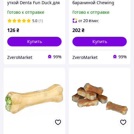
уткой Denta Fun Duck для
бараниной Chewing
собак Trixie (Трикси) 70 г
Bones with Lamb для
Готово к отправке
Готово к отправке
(2 шт/уп)
собак Trixie (Трикси) 2 х 40
г
20
5.0
(1)
от
₴
/мес
126
₴
202
₴
Купить
Купить
99%
99%
ZveroMarket
ZveroMarket