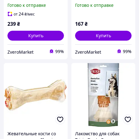
Trixie (Трикси) 220 г
Trixie (Трикси) 60 г (2 шт)
Готово к отправке
Готово к отправке
24
от
₴
/мес
239
₴
167
₴
Купить
Купить
99%
99%
ZveroMarket
ZveroMarket
Жевательные кости со
Лакомство для собак