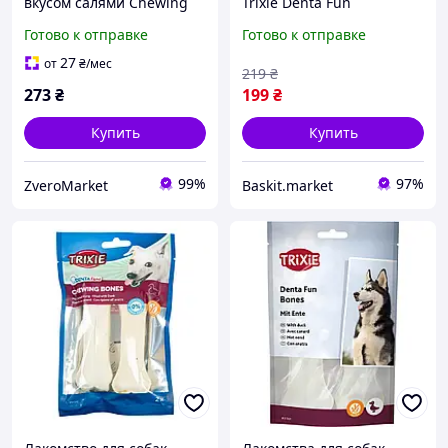
вкусом салями Chewing
Trixie Denta Fun
Bones with Salami Taste
Жевательная кость с
Готово к отправке
Готово к отправке
для собак Trixie (Трикси)
курицей 18 см 120 г
70 г (2 шт)
27
от
₴
/мес
219
₴
273
₴
199
₴
Купить
Купить
99%
97%
ZveroMarket
Baskit.market