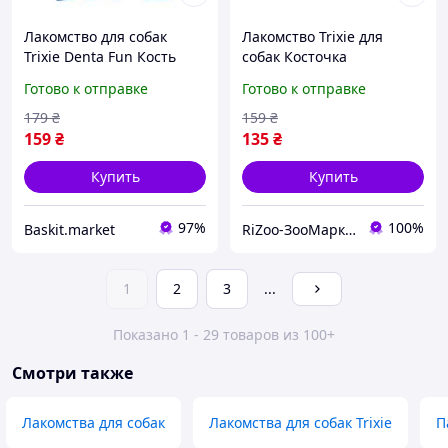
Лакомство для собак
Лакомство Trixie для
Trixie Denta Fun Кость
собак Косточка
жевательная с курицей 5
прессованная с рубцом
Готово к отправке
Готово к отправке
см 5 шт 70 г
12 см 60 г/2 шт
(арт.27622)
179
₴
159
₴
159
₴
135
₴
Купить
Купить
97%
100%
Baskit.market
RiZoo-ЗооМаркет
1
2
3
...
Показано 1 - 29 товаров из 100+
Смотри также
Лакомства для собак
Лакомства для собак Trixie
П