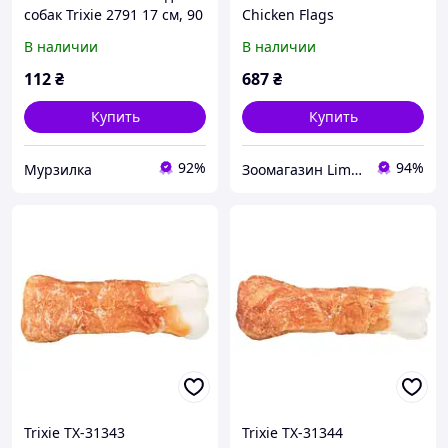
собак Trixie 2791 17 см, 90
Chicken Flags
г (TX-2791) 4011905027913
жевательные кости с
В наличии
В наличии
куриной грудкой для
собак - 400 г
112
₴
687
₴
Купить
Купить
92%
94%
Мурзилка
Зоомагазин Limpopo - limpopo.prom.ua
Trixie TX-31343
Trixie TX-31344