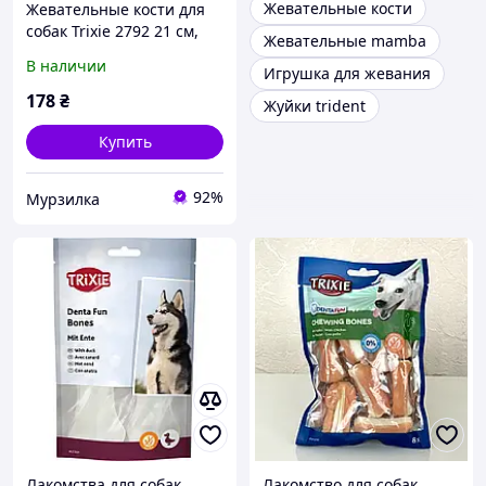
Жевательные кости
Жевательные кости для
собак Trixie 2792 21 см,
Жевательные mamba
170 г (TX-2792)
В наличии
Игрушка для жевания
4011905027920
178
₴
Жуйки trident
Купить
92%
Мурзилка
Лакомства для собак
Лакомство для собак