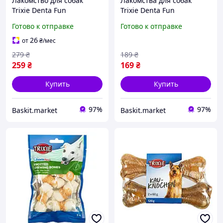
Лакомство для собак
Лакомства для собак
Trixie Denta Fun
Trixie Denta Fun
Жевательные кости с
Жевательные кости с
Готово к отправке
Готово к отправке
уткой 12 см 120 г 2 шт
уткой 10 см 70 г (2 шт.)
26
от
₴
/мес
279
₴
189
₴
259
₴
169
₴
Купить
Купить
97%
97%
Baskit.market
Baskit.market