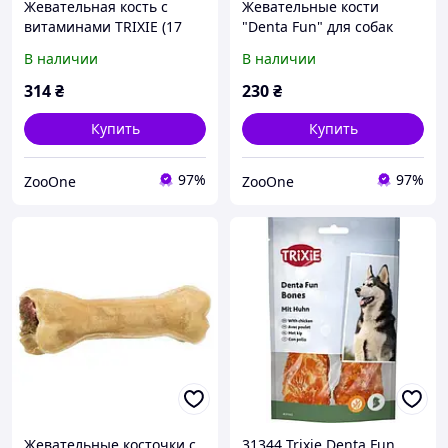
Жевательная кость с
Жевательные кости
витаминами TRIXIE (17
"Denta Fun" для собак
см/140 г)
Trixie (120 г) (курица)
В наличии
В наличии
314
₴
230
₴
Купить
Купить
97%
97%
ZooOne
ZooOne
Жевательные косточки с
31344 Trixie Denta Fun