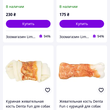
Fun для собак курица, 20
узлами Trixie Denta Fun
В наличии
В наличии
см, 200 г,
для собак, 16 см, 110 г
230
₴
175
₴
Купить
Купить
94%
94%
Зоомагазин Limpopo - limpopo.prom.ua
Зоомагазин Limpopo - limpopo.prom.ua
Куриная жевательная
Жевательная кость Denta
кость Denta Fun для собак
Fun с курицей для собак