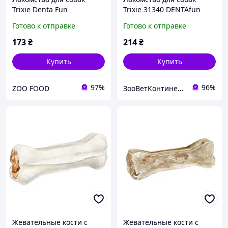
Trixie Denta Fun
Trixie 31340 DENTAfun
жевательные косточки
Кости жевательные с
Готово к отправке
Готово к отправке
(кости) для чистки зубов с
курицей 5 см, 8 шт, 120 г
уткой 10см 70г (2 шт)
173
₴
214
₴
Купить
Купить
97%
96%
ZOO FOOD
ЗооВетКонтинент
Жевательные кости с
Жевательные кости с