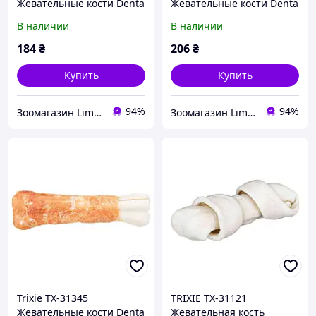
Жевательные кости Denta
Жевательные кости Denta
Fun для собак курица, 11
Fun для собак курица, 17
В наличии
В наличии
см, 120 г, 2 шт
см, 140 г,
184
₴
206
₴
Купить
Купить
94%
94%
Зоомагазин Limpopo - limpopo.prom.ua
Зоомагазин Limpopo - limpopo.prom.ua
Trixie TX-31345
TRIXIE TX-31121
Жевательные кости Denta
Жевательная кость