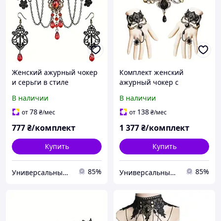
Женский ажурный чокер
Комплект женский
и серьги в стиле
ажурный чокер с
стимпанк комплект
браслетом в стиле
В наличии
В наличии
Fashion Jewelry
стимпанк [YE3971374]
[HX937634]
Fashion Jewelry
78
138
от
₴
/мес
от
₴
/мес
777
₴/комплект
1 377
₴/комплект
Купить
Купить
85%
85%
Универсальный Интернет-магазин POPULAR
Универсальный Интернет-магазин POPULAR