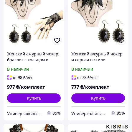
Женский ажурный чокер,
Женский ажурный чокер
браслет с кольцом и
и серьги в стиле
серьги в стиле стимпанк
стимпанк комплект
В наличии
В наличии
комплект [1691493]
[1707622] Fashion Jewelry
Fashion Jewelry
98
78
от
₴
/мес
от
₴
/мес
977
₴/комплект
777
₴/комплект
Купить
Купить
85%
85%
Универсальный Интернет-магазин POPULAR
Универсальный Интернет-магазин POPULAR