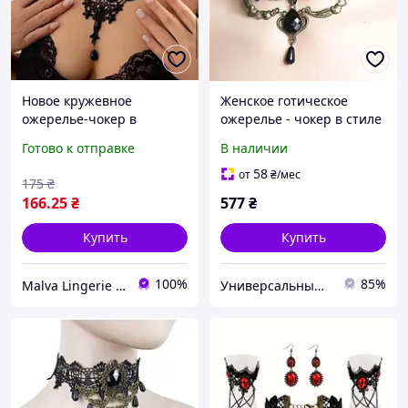
Новое кружевное
Женское готическое
ожерелье-чокер в
ожерелье - чокер в стиле
винтажном стиле,
стимпанк с кружевным
Готово к отправке
В наличии
ажурное ожерелье в
воротником 33 см
ретро стиле для девушки
[4D.2.4.51] Fashion Jewelry
58
от
₴
/мес
175
₴
166
.25
₴
577
₴
Купить
Купить
100%
85%
Malva Lingerie - интернет-магазин женского белья
Универсальный Интернет-магазин POPULAR