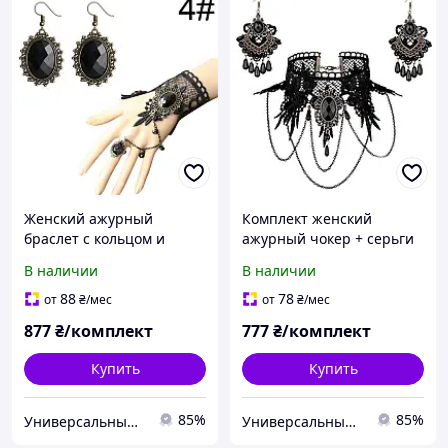
Женский ажурный
Комплект женский
браслет с кольцом и
ажурный чокер + серьги
серьги в стиле стимпанк
в стиле стимпанк [FYS-01]
В наличии
В наличии
комплект [1839047]
Fashion Jewelry
Fashion Jewelry
88
78
от
₴
/мес
от
₴
/мес
877
₴/комплект
777
₴/комплект
Купить
Купить
85%
85%
Универсальный Интернет-магазин POPULAR
Универсальный Интернет-магазин POPULAR