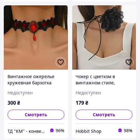
Винтажное ожерелье
Чокер с цветком в
кружевная бархотка
винтажном стиле,
чокер, 1308
романтические бусы на
Недоступен
Недоступен
шею с регулируемым
шнурком, черный цвет
300
₴
179
₴
Смотреть
Смотреть
96%
98%
ТД "КМ" - конверты почтовые и бандерольные | аксессуары, бижутерия, техника
Hobbit Shop