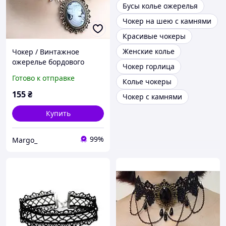
Бусы колье ожерелья
Чокер на шею с камнями
Красивые чокеры
Женские колье
Чокер / Винтажное
ожерелье бордового
Чокер горлица
цвета Кружевное
Готово к отправке
Колье чокеры
ожерелье Украшение для
шеи
155
₴
Чокер с камнями
Купить
99%
Margo_