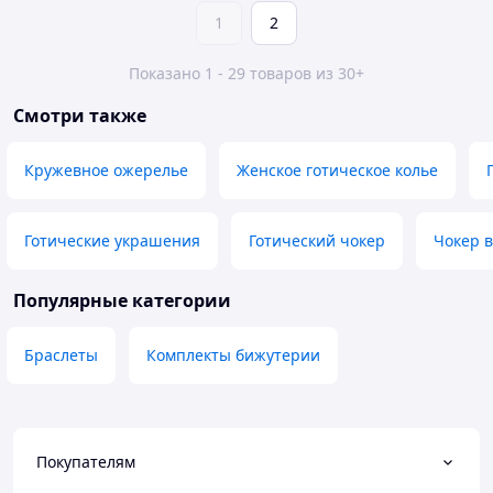
1
2
Показано 1 - 29 товаров из 30+
Смотри также
Кружевное ожерелье
Женское готическое колье
Готические украшения
Готический чокер
Чокер 
Популярные категории
Браслеты
Комплекты бижутерии
Покупателям