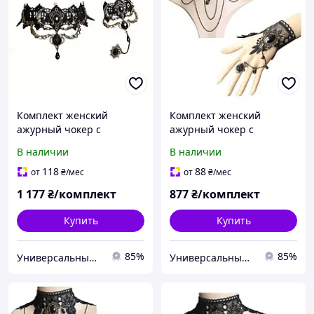
Комплект женский
Комплект женский
ажурный чокер с
ажурный чокер с
браслетом в стиле
браслетом в стиле
В наличии
В наличии
стимпанк 2 предмета
стимпанк [1700763]
[UT1330941] Fashion
Fashion Jewelry
118
88
от
₴
/мес
от
₴
/мес
Jewelry
1 177
₴/комплект
877
₴/комплект
Купить
Купить
85%
85%
Универсальный Интернет-магазин POPULAR
Универсальный Интернет-магазин POPULAR