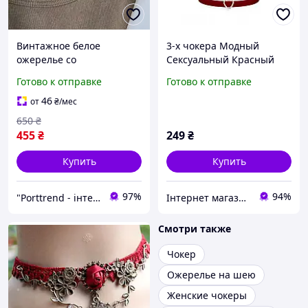
Винтажное белое
3-х чокера Модный
ожерелье со
Сексуальный Красный
стеклянными камушками,
Сердечный Бархатный
Готово к отправке
Готово к отправке
чокер с сердцем 50 см
Чокер, Простой
Винтажный Бант Чокер,
46
от
₴
/мес
Ожерелье на Клю
650
₴
455
₴
249
₴
Купить
Купить
97%
94%
"Porttrend - інтернет магазин приємних подарунків"
Інтернет магазин KupiPartu
Смотри также
Чокер
Ожерелье на шею
Женские чокеры