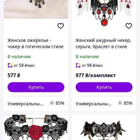
Женское ожерелье -
Женский ажурный чекер,
чокер в готическом стиле
серьги, браслет в стиле
с кружевным воротником
стимпанк комплект
В наличии
В наличии
[1T05-01-0] Fashion
[ER578917] Fashion
Jewelry
Jewelry
58
98
от
₴
/мес
от
₴
/мес
577
₴
977
₴/комплект
Купить
Купить
85%
85%
Универсальный Интернет-магазин POPULAR
Универсальный Интернет-магазин POPULAR