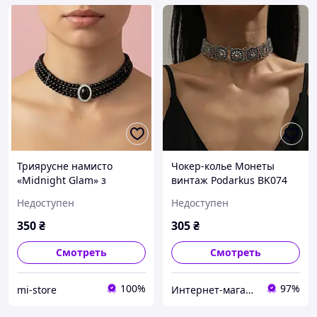
Триярусне намисто
Чокер-колье Монеты
«Midnight Glam» з
винтаж Podarkus BK074
вінтажним медальйоном
Недоступен
Недоступен
Honey Fashion Accessories
чорний (120369)
350
₴
305
₴
Смотреть
Смотреть
100%
97%
mi-store
Интернет-магазин Podarkus: Красота Арома и Фен-Шуй