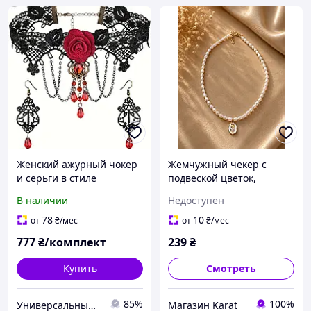
Женский ажурный чокер
Жемчужный чекер с
и серьги в стиле
подвеской цветок,
стимпанк комплект
женское ожерелье с
В наличии
Недоступен
[HX937634] Fashion
жемчужинами в
Jewelry Черный
винтажном стиле
78
10
от
₴
/мес
от
₴
/мес
777
₴/комплект
239
₴
Купить
Смотреть
85%
100%
Универсальный Интернет-магазин POPULAR
Магазин Karat