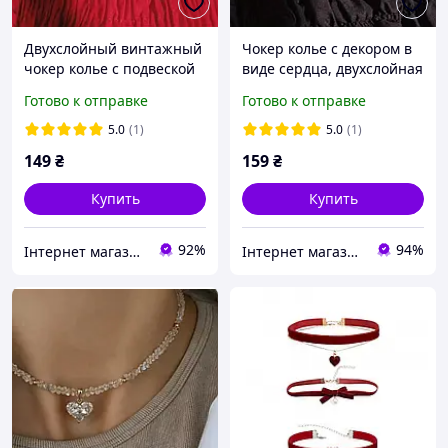
Двухслойный винтажный
Чокер колье с декором в
чокер колье с подвеской
виде сердца, двухслойная
сердцем классическое
цепочка на ключицы,
Готово к отправке
Готово к отправке
ожерелье на ключицы
винтажное классическое
женский аксессуар
ожерелье
5.0
(1)
5.0
(1)
149
₴
159
₴
Купить
Купить
92%
94%
Інтернет магазин S-Pool
Інтернет магазин KupiPartu