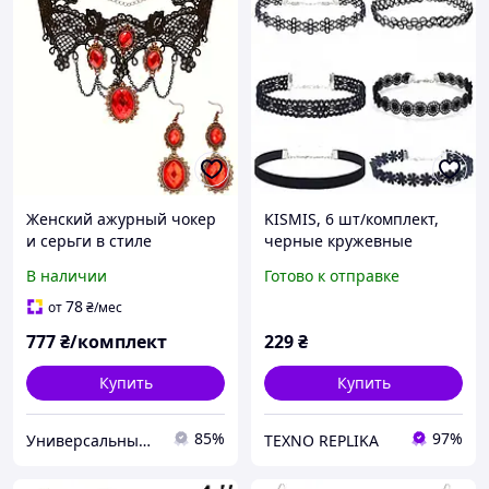
Женский ажурный чокер
KISMIS, 6 шт/комплект,
и серьги в стиле
черные кружевные
стимпанк комплект
чокеры, набор ожерелья,
В наличии
Готово к отправке
[HX937634] Fashion
винтажный готический
Jewelry
чулок-эластик, женские
78
от
₴
/мес
украшения
777
₴/комплект
229
₴
Купить
Купить
85%
97%
Универсальный Интернет-магазин POPULAR
TEXNO REPLIKA