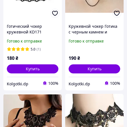
Готический чокер
Кружевной чокер Готика
кружевной KD171
с черным камнем и
Винтажное ожерелье
цепочками, готическое
Готово к отправке
Готово к отправке
кружево на застёжке 32-
ожерелье в винтажном
39см Черный (171)
стиле
5.0
(1)
180
₴
190
₴
Купить
Купить
100%
100%
Kolgotki.dp
Kolgotki.dp