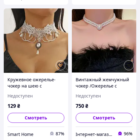
Кружевное ожерелье-
Винтажный жемчужный
чокер на шею с
чокер /Ожерелье с
подвесками из
камнем "Ариана" из
Недоступен
Недоступен
искусственного жемчуга в
белого жемчуга
винтажном стиле
129
₴
750
₴
регулируемый, Белый
Смотреть
Смотреть
87%
96%
Smart Home
Інтернет-магазин "Хороший день"