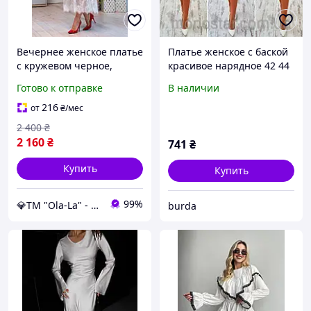
Вечернее женское платье
Платье женское с баской
с кружевом черное,
красивое нарядное 42 44
нарядное платье с
46 48 50 Р
Готово к отправке
В наличии
поясом и
асимметричным низом
216
от
₴
/мес
44-48 размеры белое
2 400
₴
2 160
₴
741
₴
Купить
Купить
99%
💎TM "Ola-La" - якісний одяг від виробника 💎
burda