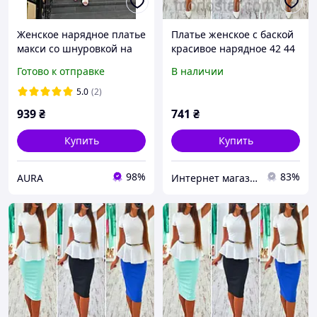
Женское нарядное платье
Платье женское с баской
макси со шнуровкой на
красивое нарядное 42 44
спине 42-46, 46-48
46 48 50 Р
Готово к отправке
В наличии
щільний дабл шовк (534-
736RG)
5.0
(2)
939
₴
741
₴
Купить
Купить
98%
83%
AURA
Интернет магазин Женских платьев и пляжних туник