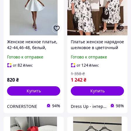
Женское нежное платье,
Платье женское нарядное
42-44,46-48, белый,
шелковое в цветочный
черный, костюм люкс
принт большого размера
Готово к отправке
Готово к отправке
46-68
82
124
от
₴
/мес
от
₴
/мес
1 358
₴
820
₴
1 242
₴
Купить
Купить
94%
98%
CORNERSTONE
Dress Up - інтернет магазин жіночого одягу