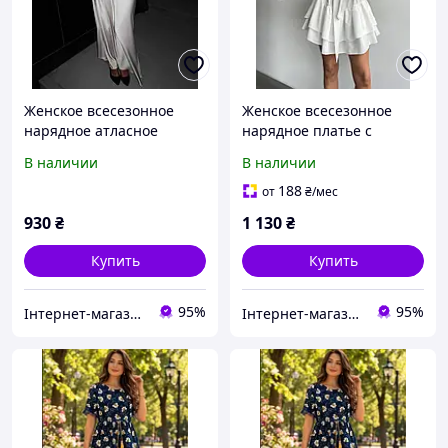
Женское всесезонное
Женское всесезонное
нарядное атласное
нарядное платье с
платье со шнуровкой на
воланами из ткани
В наличии
В наличии
спине и расклешенными
костюмка размеры 42-48
рукавами размеры 42-48
188
от
₴
/мес
930
₴
1 130
₴
Купить
Купить
95%
95%
Інтернет-магазин одягу та взуття KedON
Інтернет-магазин одягу та взуття KedON