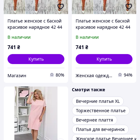
Платье женское с баской
Платье женское с баской
красивое нарядное 42 44
красивое нарядное 42 44
46 48 50 Р
46 48 50 Р
В наличии
В наличии
741
₴
741
₴
Купить
Купить
80%
94%
Магазин
Женская одежда, платья, пляжные туники
Смотри также
Вечерние платья XL
Торжественное платье
Вечернее плаття
Платья для вечеринок
Женское платье Вечернее из