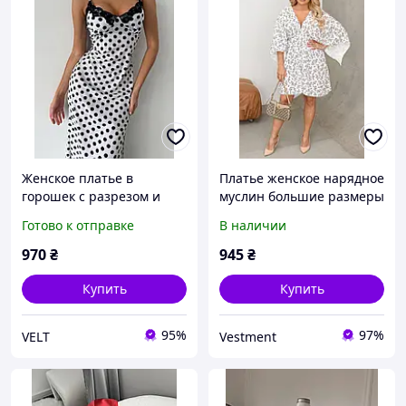
Женское платье в
Платье женское нарядное
горошек с разрезом и
муслин большие размеры
кружевом, на бретелях,
до колена
Готово к отправке
В наличии
меди, 42-48, модель 440
970
₴
945
₴
Купить
Купить
95%
97%
VELT
Vestment