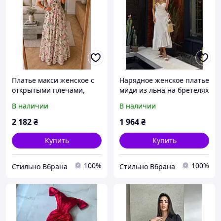
Платье макси женское с
Нарядное женское платье
открытыми плечами,
миди из льна на бретелях
жатый лиф, цветочный
с драпировкой,
В наличии
В наличии
принт, летняя нарядная
молочное, розовое, 42,
на коктейльная42, 44, 46,
44, 46, 48
2 182
₴
1 964
₴
48
Купить
Купить
100%
100%
Стильно Вбрана
Стильно Вбрана