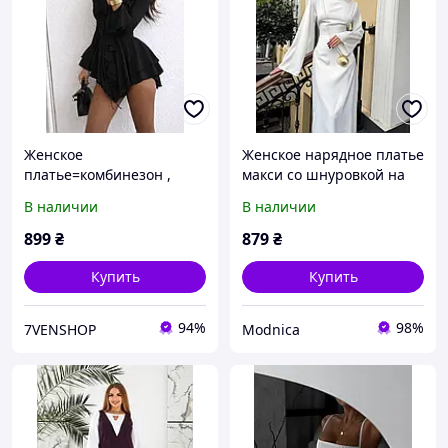
Женское
Женское нарядное платье
платье=комбинезон ,
макси со шнуровкой на
Размеры: 42-44, 46-48
спине 42-46, 46-48
В наличии
В наличии
Цвета: черный, белый,
щільний дабл шовк
красный
899
₴
879
₴
Купить
Купить
94%
98%
7VENSHOP
Modnica