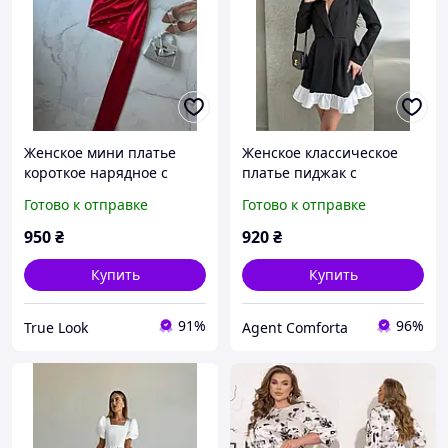
Женское мини платье
Женское классическое
короткое нарядное с
платье пиджак с
коротким рукавом со
длинным рукавом. Цвет:
Готово к отправке
Готово к отправке
шлейфом атласное
черно-белый. Размеры:
красное черное белое
42-44; 46-48.
950
₴
920
₴
изумрудное
Купить
Купить
91%
96%
True Look
Agent Comforta