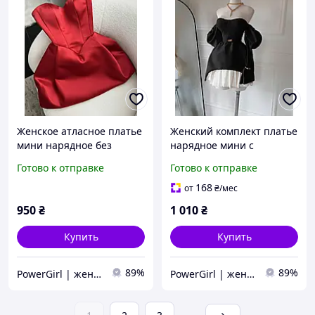
Женское атласное платье
Женский комплект платье
мини нарядное без
нарядное мини с
бретелей коктейльное на
подъюбником белым с
Готово к отправке
Готово к отправке
шнуровке черное белое
чашками длинный рукав
красное зеленое синее
черное бежевое красное
168
от
₴
/мес
голубое
950
₴
1 010
₴
Купить
Купить
89%
89%
PowerGirl | женская одежда
PowerGirl | женская одежда