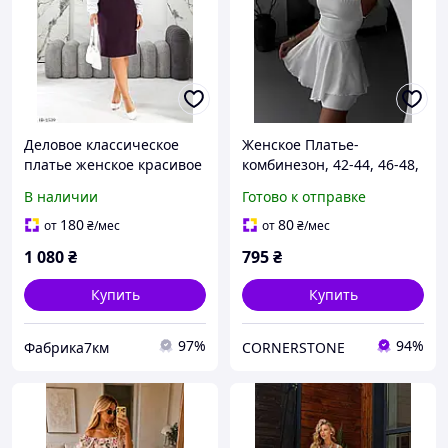
Деловое классическое
Женское Платье-
платье женское красивое
комбинезон, 42-44, 46-48,
нарядное
черный, молоко,
В наличии
Готово к отправке
комбинированное с
красный, беж, малина,
белыми рукавами
лимон, шелк армани.
180
80
от
₴
/мес
от
₴
/мес
размеры батал
1 080
₴
795
₴
Купить
Купить
97%
94%
Фабрика7км
CORNERSTONE