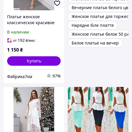
Вечерние платья белого цве
Женское платье для торжест
Платье женское
классическое красивое
Нарядне біле плаття
нарядное до колена из
В наличии
Женское платье белое 50 ра
льна со вставками из
прошвы арт 527
192
от
₴
/мес
Белое платье на вечер
1 150
₴
Купить
97%
Фабрика7км