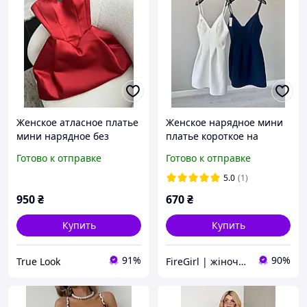
Женское атласное платье
Женское нарядное мини
мини нарядное без
платье короткое на
бретелей коктейльное на
бретелях на молнии
Готово к отправке
Готово к отправке
шнуровке черное белое
коктейльное белое
красное зеленое синее
черное синее
5.0
(1)
шоколадное розовое
950
₴
670
₴
Купить
Купить
91%
90%
True Look
FireGirl | жіночий одяг