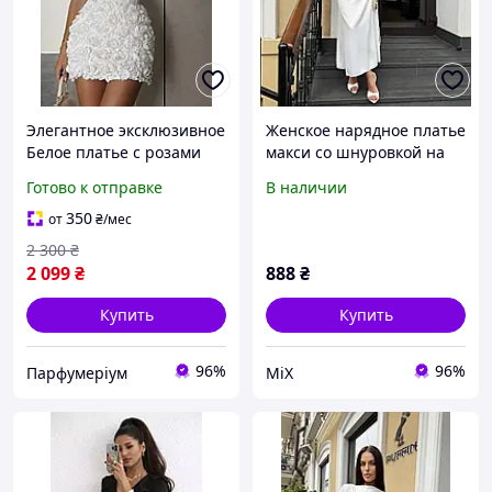
Элегантное эксклюзивное
Женское нарядное платье
Белое платье с розами
макси со шнуровкой на
нарядное женское платье
спине 42-46, 46-48
Готово к отправке
В наличии
мини-платье красивого
щільний дабл шовк (33-
качества модное
5BR)
350
от
₴
/мес
изысканное молочное
2 300
₴
2 099
₴
888
₴
Купить
Купить
96%
96%
Парфумеріум
MiX