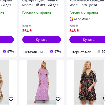
о-серый
Сарафан однотонный
Комбинезон сарафан
ний для
молочный летний для
молочного цвета
ий без
женщин без рукавов
129R1047-1 для летне
вке
Готово к отправке
Готово к отправке
зинке
свободный на резинке
сезона из легкого
8
70% полиэстер 30%
материала S M
55
от
₴
/мес
хлопок
520
₴
685
₴
364
₴
548
₴
ь
Купить
Купить
97%
97%
9
Экстазия – место, где рождаются наслаждения
Інтернет-магазин Look 100 Clothes