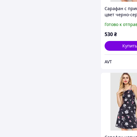
Сарафан с при
цвет черно-се
129R1056
Готово к отпра
530
₴
Купит
AVT