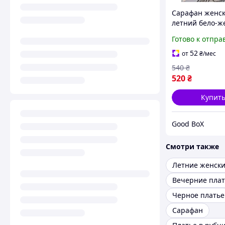
Сарафан женс
летний бело-ж
цветочным пр
Готово к отпра
длинный, из в
52
от
₴
/мес
540
₴
520
₴
Купит
Good BoX
Смотри также
Вечерние плат
Черное платье
Сарафан