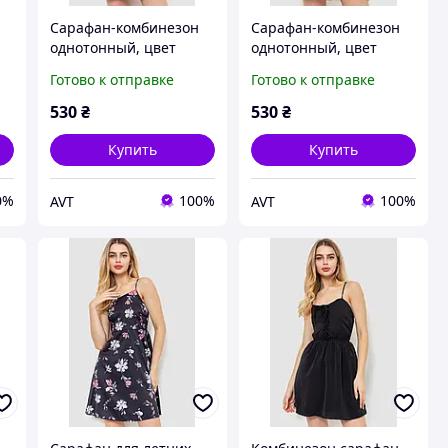
Сарафан-комбинезон
Сарафан-комбинезон
однотонный, цвет
однотонный, цвет
-1
розовый, 129R1047-1
молочный, 129R1047-1
Готово к отправке
Готово к отправке
530
₴
530
₴
Купить
Купить
0%
100%
100%
AVT
AVT