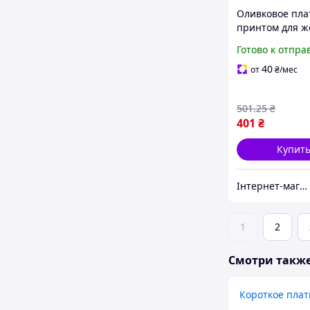
Оливковое пла
принтом для 
модель 230R18
Готово к отпра
комфортный с
вариант на се
40
от
₴
/мес
весна-лето
501
.25
₴
401
₴
Купит
Інтернет-магазин Look 100 Clothes
1
2
Смотри такж
Короткое плат