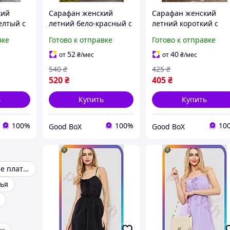
кий
Сарафан женский
Сарафан женский
елтый с
летний бело-красный с
летний короткий с
интом,
цветочным принтом,
принтом бело красн
вке
Готово к отправке
Готово к отправке
искозы
длинный, из вискозы
на резинке из софта
52
40
от
₴
/мес
от
₴
/мес
540
₴
425
₴
520
₴
405
₴
ь
Купить
Купить
100%
100%
10
Good BoX
Good BoX
Летние женские платья
ья