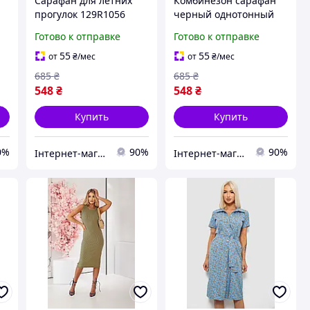
Сарафан для летних
Комбинезон сарафан
прогулок 129R1056
черный однотонный
го
черно-серый
129R1047-1 для летнего
Готово к отправке
Готово к отправке
комфортный материал
сезона размер S и M с
размер S до XL
длиной 74 и 75 см
55
55
от
₴
/мес
от
₴
/мес
685
₴
685
₴
548
₴
548
₴
Купить
Купить
0%
90%
90%
Інтернет-магазин Look 100 Clothes
Інтернет-магазин Look 100 Clothes