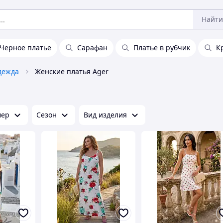
Найти
Черное платье
Сарафан
Платье в рубчик
К
дежда
Женские платья Ager
мер
Сезон
Вид изделия