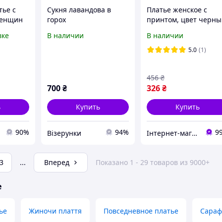
тье с
Сукня лавандова в
Платье женское с
женщин
горох
принтом, цвет черны
2
230R182
вке
В наличии
В наличии
тильный
зон
5.0
(1)
456
₴
700
₴
326
₴
ь
Купить
Купить
90%
94%
9
Візерунки
Інтернет-магазин "ARIE"
3
...
Вперед
Показано 1 - 29 товаров из 9000+
е
ье
Жиночи плаття
Повседневное платье
Сараф