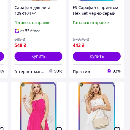
Сарафан для лета
FS Сарафан с принтом
129R1047-1
Flex Set черно-серый
ый
однотонный
летний платье без
Готово к отправке
Готово к отправке
сиреневый для
рукавов для женщин
женщин из легкого
свободного кроя празд
55
от
₴
/мес
материала размер S M
SET18-F
685
₴
570
.70
₴
548
₴
443
₴
Купить
Купить
0%
90%
93%
Інтернет-магазин Look 100 Clothes
Престиж