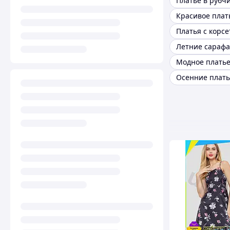
Платье в рубч
Красивое плат
Платья с корс
Модное плать
Осенние плать