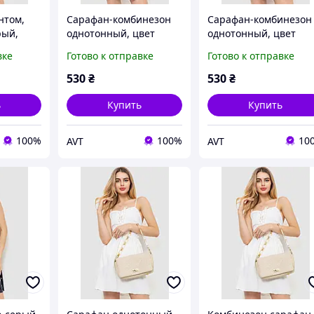
нтом,
Сарафан-комбинезон
Сарафан-комбинезон
рый,
однотонный, цвет
однотонный, цвет
черный, 129R1047-1
сиреневый, 129R1047
вке
Готово к отправке
Готово к отправке
530
₴
530
₴
ь
Купить
Купить
100%
100%
10
AVT
AVT