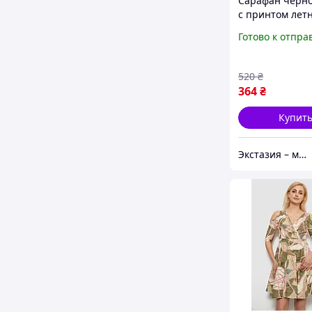
Сарафан черн
с принтом лет
женщин коротк
Готово к отпра
рукавов на ре
свободный L 4
520
₴
364
₴
Купит
Экстазия – место, где рождаются наслаждения