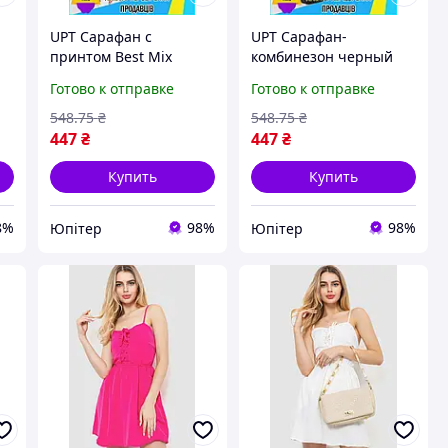
UPT Сарафан с
UPT Сарафан-
принтом Best Mix
комбинезон черный
черный летний для
однотонный Best Mix
Готово к отправке
Готово к отправке
женщин свободного
для женщин летний
кроя без рукавов
свободный на резинке
548
.75
₴
548
.75
₴
нарядный платье
без рукавов UPT66-B
447
₴
447
₴
UPT66-B
Купить
Купить
8%
98%
98%
Юпітер
Юпітер