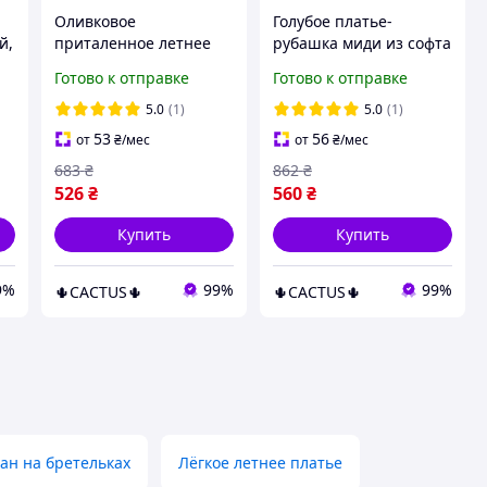
Оливковое
Голубое платье-
й,
приталенное летнее
рубашка миди из софта
платье-миди в рубчик
с цветочным принтом
Готово к отправке
Готово к отправке
из трикотажа без
и поясом
рукавов
5.0
(1)
5.0
(1)
53
56
от
₴
/мес
от
₴
/мес
683
₴
862
₴
526
₴
560
₴
Купить
Купить
9%
99%
99%
🌵CACTUS🌵
🌵CACTUS🌵
ан на бретельках
Лёгкое летнее платье