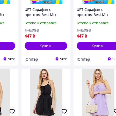
UPT Сарафан с
UPT Сарафан с
Mix
принтом Best Mix
принтом Best Mix
 для
черный летний для
черный летний для
вке
Готово к отправке
Готово к отправке
дного
женщин свободного
женщин свободного
ов
кроя без рукавов
кроя без рукавов
548
.75
₴
548
.75
₴
тье
нарядный платье
нарядный платье
447
₴
447
₴
UPT66-B
UPT66-B
ь
Купить
Купить
98%
98%
9
Юпітер
Юпітер