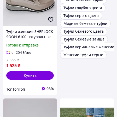
Туфли голубого цвета
Туфли серого цвета
Модные бежевые туфли
Туфли бежевого цвета
Туфли женские SHERLOCK
SOON 6100 натуральные
Туфли бежевые замша
кожа,бежевого цвета на
Готово к отправке
Туфли коричневые женские 
серой танкетке
254
от
₴
/мес
Женские туфли серые
2 365
₴
1 525
₴
Купить
98%
ТопТопТоп