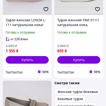
Туфли женские LONZA L-
Туфли женские FAVI 011/1
111 натуральная кожа/
натуральная кожа,
замша, светло-розового
светло-розового цвета на
Готово к отправке
Готово к отправке
цвета
белой подошве
226
от
₴
/мес
2 855
₴
2 865
₴
1 355
₴
655
₴
Купить
Купить
98%
98%
ТопТопТоп
ТопТопТоп
Смотри также
Женские туфли бежевые
Бежевые туфли
Синие женские туфли