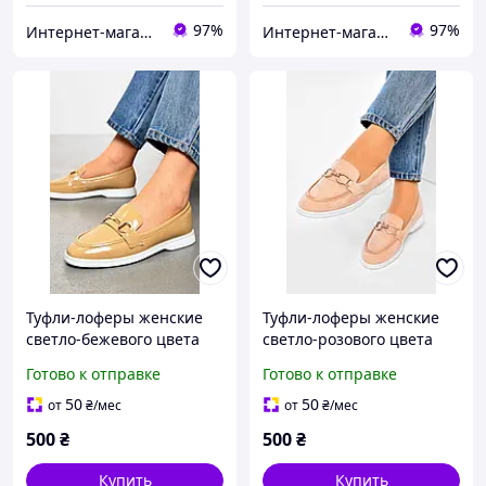
97%
97%
Интернет-магазин Minimalka.com - минимальные цены на одежду и обувь, нижнее белье и другие товары
Интернет-магазин Minimalka.com - минимальные цены на одежду и обувь, нижнее белье и другие товары
Туфли-лоферы женские
Туфли-лоферы женские
светло-бежевого цвета
светло-розового цвета
178760K
178772K
Готово к отправке
Готово к отправке
50
50
от
₴
/мес
от
₴
/мес
500
₴
500
₴
Купить
Купить