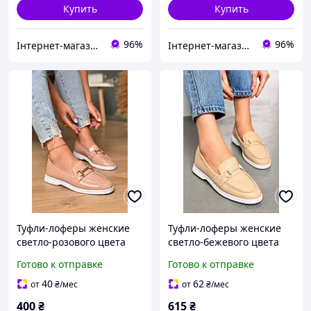
Купить
Купить
96%
96%
Інтернет-магазин 100500
Інтернет-магазин 100500
Туфли-лоферы женские
Туфли-лоферы женские
светло-розового цвета
светло-бежевого цвета
178761K
178759P
Готово к отправке
Готово к отправке
40
62
от
₴
/мес
от
₴
/мес
400
₴
615
₴