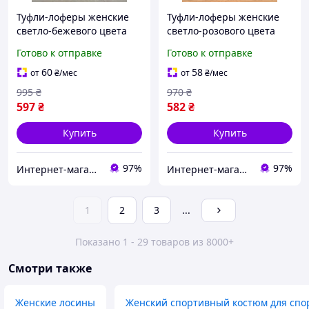
Туфли-лоферы женские
Туфли-лоферы женские
светло-бежевого цвета
светло-розового цвета
178759S
178761S
Готово к отправке
Готово к отправке
60
58
от
₴
/мес
от
₴
/мес
995
₴
970
₴
597
₴
582
₴
Купить
Купить
97%
97%
Интернет-магазин Soloveiko.com.ua - одежда и обувь для всей семьи, Украина
Интернет-магазин Soloveiko.com.ua - одежда и обувь для всей семьи, Украина
1
2
3
...
Показано 1 - 29 товаров из 8000+
Смотри также
Женские лосины
Женский спортивный костюм для спо