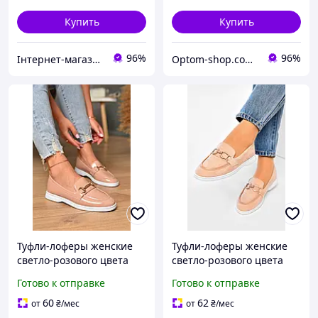
Купить
Купить
96%
96%
Інтернет-магазин 100500
Optom-shop.com.ua - Оптовый интернет-магазин: Одежда и обувь оптом, нижнее белье недорого
Туфли-лоферы женские
Туфли-лоферы женские
светло-розового цвета
светло-розового цвета
178761P
178772P
Готово к отправке
Готово к отправке
60
62
от
₴
/мес
от
₴
/мес