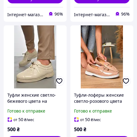
96%
96%
Інтернет-магазин 100500
Інтернет-магазин 100500
Туфли женские светло-
Туфли-лоферы женские
бежевого цвета на
светло-розового цвета
шнуровке р.39 189863K
178786K
Готово к отправке
Готово к отправке
50
50
от
₴
/мес
от
₴
/мес
500
₴
500
₴