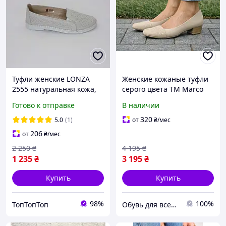
Туфли женские LONZA
Женские кожаные туфли
2555 натуральная кожа,
серого цвета ТМ Marco
серого цвета на белой
Tozzi
Готово к отправке
В наличии
подошве
320
5.0
(1)
от
₴
/мес
206
от
₴
/мес
2 250
₴
4 195
₴
1 235
₴
3 195
₴
Купить
Купить
98%
100%
ТопТопТоп
Обувь для всей семьи