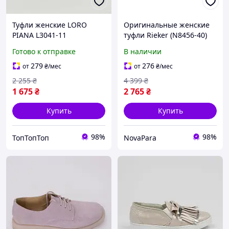
Туфли женские LORO
Оригинальные женские
PIANA L3041-11
туфли Rieker (N8456-40)
натуральная кожа/замша,
Готово к отправке
В наличии
светло-бежевого цвета на
серой подошве
279
276
от
₴
/мес
от
₴
/мес
2 255
₴
4 399
₴
1 675
₴
2 765
₴
Купить
Купить
98%
98%
ТопТопТоп
NovaPara