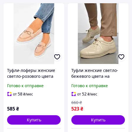
Туфли-лоферы женские
Туфли женские светло-
светло-розового цвета
бежевого цвета на
178772M
шнуровке 189863M
Готово к отправке
Готово к отправке
58
52
от
₴
/мес
от
₴
/мес
660
₴
585
₴
523
₴
Купить
Купить