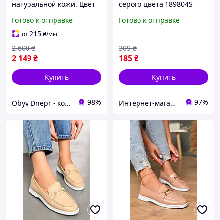
натуральной кожи. Цвет
серого цвета 189804S
серый. 38 размер
Готово к отправке
Готово к отправке
215
от
₴
/мес
2 600
₴
309
₴
2 149
₴
185
₴
Купить
Купить
98%
97%
Obyv Dnepr - кожаная обувь г. Днепр
Интернет-магазин Soloveiko.com.ua - одежда и обувь для всей семьи, Украина