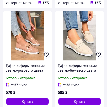
97%
97%
Интернет-магазин Minimalka.com - минимальные цены на одежду и обувь, нижнее белье и другие товары
Интернет-магазин Minimalka.com - минимальные цены на одежду и обувь, нижнее белье и другие товары
Туфли-лоферы женские
Туфли-лоферы женские
светло-розового цвета
светло-бежевого цвета
178761M
178764M
Готово к отправке
Готово к отправке
57
58
от
₴
/мес
от
₴
/мес
570
₴
585
₴
Купить
Купить