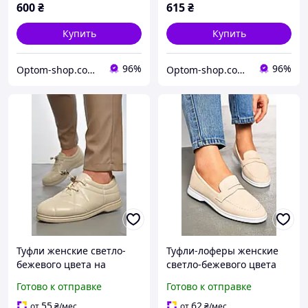
600
₴
615
₴
Купить
Купить
96%
96%
Optom-shop.com.ua - Оптовый интернет-магазин: Одежда и обувь оптом, нижнее белье недорого
Optom-shop.com.ua - Оптовый интернет-магазин: Одежда и обувь оптом, нижнее белье недорого
Туфли женские светло-
Туфли-лоферы женские
бежевого цвета на
светло-бежевого цвета
шнуровке р.39 189863P
178764P
Готово к отправке
Готово к отправке
55
62
от
₴
/мес
от
₴
/мес