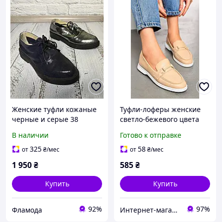
Женские туфли кожаные
Туфли-лоферы женские
черные и серые 38
светло-бежевого цвета
размер Код1096
178759M
В наличии
Готово к отправке
325
58
от
₴
/мес
от
₴
/мес
1 950
₴
585
₴
Купить
Купить
92%
97%
Фламода
Интернет-магазин Minimalka.com - минимальные цены на одежду и обувь, нижнее белье и другие товары