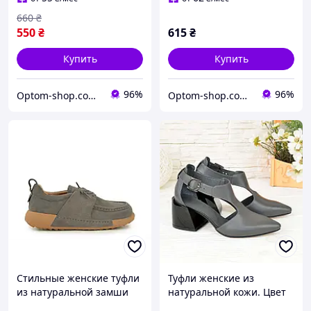
660
₴
550
₴
615
₴
Купить
Купить
96%
96%
Optom-shop.com.ua - Оптовый интернет-магазин: Одежда и обувь оптом, нижнее белье недорого
Optom-shop.com.ua - Оптовый интернет-магазин: Одежда и обувь оптом, нижнее белье недорого
Стильные женские туфли
Туфли женские из
из натуральной замши
натуральной кожи. Цвет
серого цвета. Удобные
серый. 35 размер