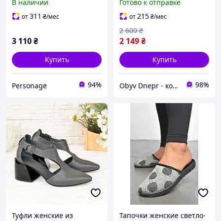
В наличии
Готово к отправке
кеды с анатомической
подошвой на каждый
311
215
от
₴
/мес
от
₴
/мес
день
2 600
₴
3 110
₴
2 149
₴
Купить
Купить
94%
98%
Personage
Obyv Dnepr - кожаная обувь г. Днепр
Туфли женские из
Тапочки женские светло-