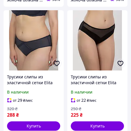
Трусики слипы из
Трусики слипы из
эластичной сетки Elita
эластичной сетки Elita
2405
2402
В наличии
В наличии
29
22
от
₴
/мес
от
₴
/мес
320
₴
250
₴
288
₴
225
₴
Купить
Купить