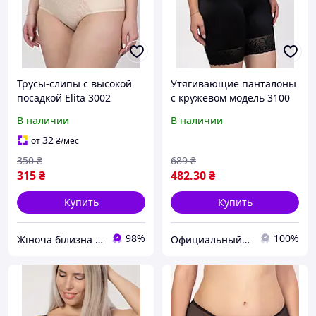
Трусы-слипы с высокой
Утягивающие панталоны
посадкой Elita 3002
с кружевом модель 3100
В наличии
В наличии
32
от
₴
/мес
350
₴
689
₴
315
₴
482
.30
₴
Купить
Купить
98%
100%
Жіноча білизна "Lingerie-opt"
Официальный интернет магазин Сосницкой фабрики нижнего белья "ELITA"