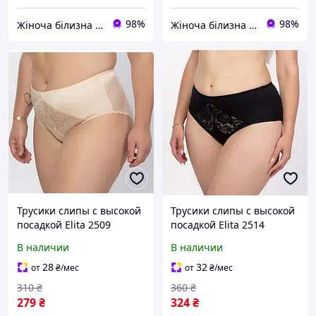
98%
98%
Жіноча білизна "Lingerie-opt"
Жіноча білизна "Lingerie-opt"
Трусики слипы с высокой
Трусики слипы с высокой
посадкой Elita 2509
посадкой Elita 2514
В наличии
В наличии
28
32
от
₴
/мес
от
₴
/мес
310
₴
360
₴
279
₴
324
₴