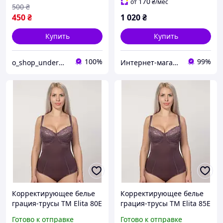
170
от
₴
/мес
500
₴
450
₴
1 020
₴
Купить
Купить
100%
99%
о_shop_underwear
Интернет-магазин Грация
Корректирующее белье
Корректирующее белье
грация-трусы ТМ Elita 80E
грация-трусы ТМ Elita 85E
Готово к отправке
Готово к отправке