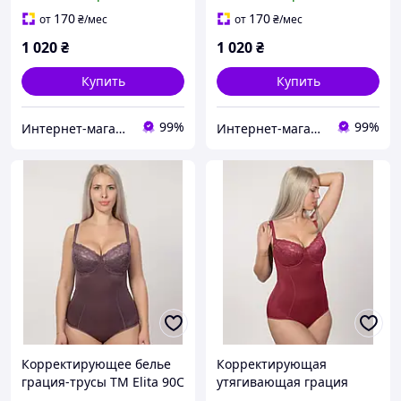
170
170
от
₴
/мес
от
₴
/мес
1 020
₴
1 020
₴
Купить
Купить
99%
99%
Интернет-магазин Грация
Интернет-магазин Грация
Корректирующее белье
Корректирующая
грация-трусы ТМ Elita 90C
утягивающая грация
трусы модель 80/200