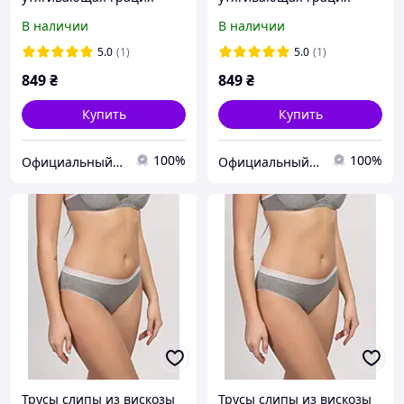
трусы модель 80/200
трусы модель 80/200
В наличии
В наличии
Марсала, 80E
Какао, 80E
5.0
(1)
5.0
(1)
849
₴
849
₴
Купить
Купить
100%
100%
Официальный интернет магазин Сосницкой фабрики нижнего белья "ELITA"
Официальный интернет магазин Сосницкой фабрики нижнего белья "ELITA"
Трусы слипы из вискозы
Трусы слипы из вискозы