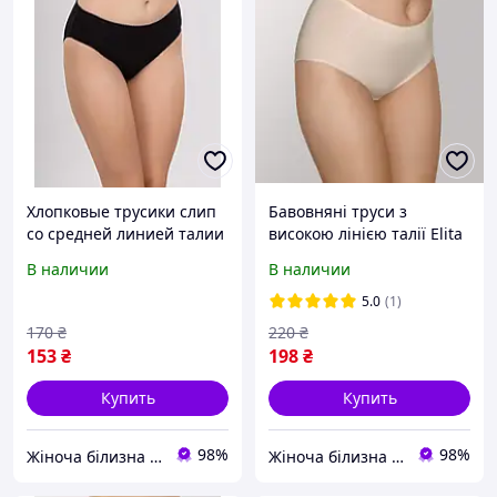
Хлопковые трусики слип
Бавовняні труси з
со средней линией талии
високою лінією талії Elita
Elita 2400
2503
В наличии
В наличии
5.0
(1)
170
₴
220
₴
153
₴
198
₴
Купить
Купить
98%
98%
Жіноча білизна "Lingerie-opt"
Жіноча білизна "Lingerie-opt"