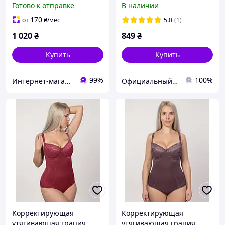
Готово к отправке
В наличии
Марсала, 80D
170
от
₴
/мес
5.0
(1)
1 020
₴
849
₴
Купить
Купить
99%
100%
Интернет-магазин Грация
Официальный интернет магазин Сосницкой фабрики нижнего белья "ELITA"
Корректирующая
Корректирующая
утягивающая грация
утягивающая грация