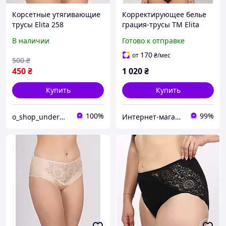
Корсетные утягивающие
Корректирующее белье
трусы Elita 258
грация-трусы ТМ Elita
В наличии
Готово к отправке
170
от
₴
/мес
500
₴
450
₴
1 020
₴
Купить
Купить
100%
99%
о_shop_underwear
Интернет-магазин Грация