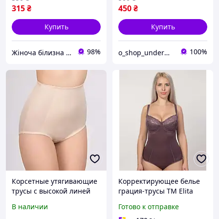
315
₴
450
₴
Купить
Купить
98%
100%
Жіноча білизна "Lingerie-opt"
о_shop_underwear
Корсетные утягивающие
Корректирующее белье
трусы с высокой линей
грация-трусы ТМ Elita
талии Elita 258 115
80D
В наличии
Готово к отправке