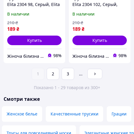
Elita 2304 98, Серый, Elita
Elita 2304 102, Серый,
Elita
В наличии
В наличии
210
₴
210
₴
189
₴
189
₴
Купить
Купить
98%
98%
Жіноча білизна "Lingerie-opt"
Жіноча білизна "Lingerie-opt"
1
2
3
...
Показано 1 - 29 товаров из 300+
Смотри также
Женское белье
Качественные трусики
Грации
Трусы для повседневной носки
Элегантные женские т