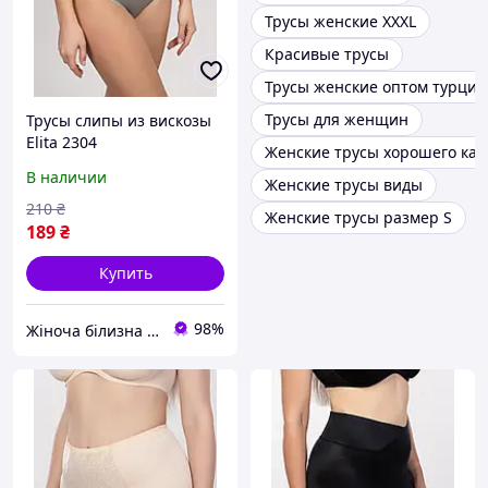
Трусы женские XXXL
Красивые трусы
Трусы женские оптом турция
Трусы для женщин
Трусы слипы из вискозы
Elita 2304
Женские трусы хорошего кач
В наличии
Женские трусы виды
210
₴
Женские трусы размер S
189
₴
Купить
98%
Жіноча білизна "Lingerie-opt"