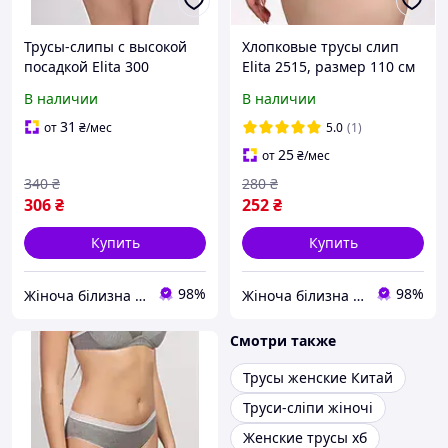
Трусы-слипы с высокой
Хлопковые трусы слип
посадкой Elita 300
Elita 2515, размер 110 см
(XXL)
В наличии
В наличии
31
от
₴
/мес
5.0
(1)
25
от
₴
/мес
340
₴
280
₴
306
₴
252
₴
Купить
Купить
98%
98%
Жіноча білизна "Lingerie-opt"
Жіноча білизна "Lingerie-opt"
Смотри также
Трусы женские Китай
Труси-сліпи жіночі
Женские трусы хб