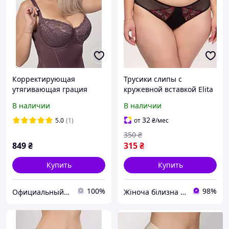
Корректирующая
Трусики слипы с
утягивающая грация
кружевной вставкой Elita
трусы модель 80/200
2406
В наличии
В наличии
32
5.0
(1)
от
₴
/мес
350
₴
849
₴
315
₴
Купить
Купить
100%
98%
Официальный интернет магазин Сосницкой фабрики нижнего белья "ELITA"
Жіноча білизна "Lingerie-opt"