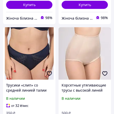
Купить
Купить
98%
98%
Жіноча білизна "Lingerie-opt"
Жіноча білизна "Lingerie-opt"
Трусики «слип» со
Корсетные утягивающие
средней линией талии
трусы с высокой линей
Elita 2404
талии Elita 258 110
В наличии
В наличии
32
от
₴
/мес
350
₴
500
₴