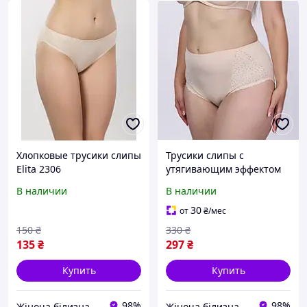
Хлопковые трусики слипы
Трусики слипы с
Elita 2306
утягивающим эффектом
Elita 32
В наличии
В наличии
30
от
₴
/мес
150
₴
330
₴
135
₴
297
₴
Купить
Купить
98%
98%
Жіноча білизна "Lingerie-opt"
Жіноча білизна "Lingerie-opt"