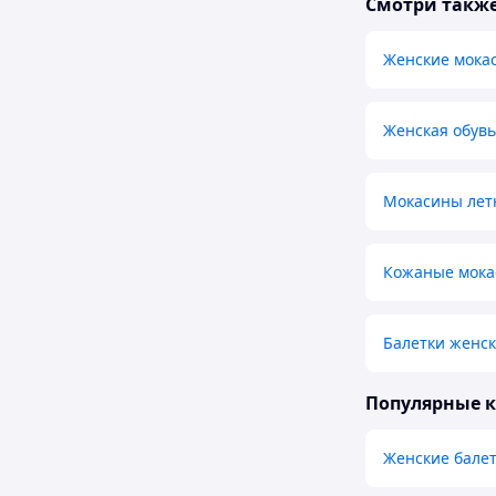
Смотри такж
Женские мока
Женская обув
Мокасины лет
Кожаные мока
Балетки женск
Популярные 
Женские бале