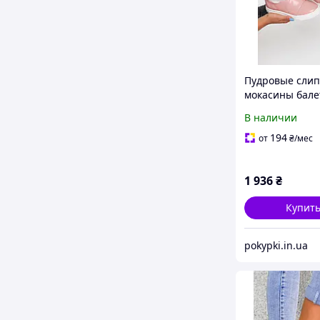
Пудровые сли
мокасины бале
женские кожан
В наличии
нежно розовы
маленькие раз
194
от
₴
/мес
- 41
1 936
₴
Купит
pokypki.in.ua