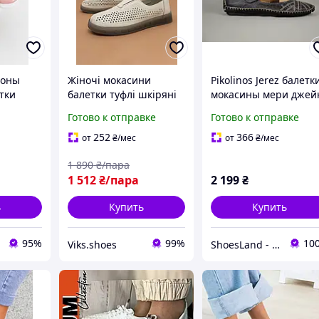
поны
Жіночі мокасини
Pikolinos Jerez балетк
тки
балетки туфлі шкіряні
мокасины мери джей
ые цвет
молочні з перфорацією
босоножки сандалии
Готово к отправке
Готово к отправке
й
38 41 кроссовки
женские кожаные.
меры 32
женские кожаные
Испания. Оригинал. 
252
366
от
₴
/мес
от
₴
/мес
ALLSY
р./24 см
1 890
₴/пара
1 512
₴/пара
2 199
₴
ь
Купить
Купить
95%
99%
10
Viks.shoes
ShoesLand - Экономия и качество в каждом шаге