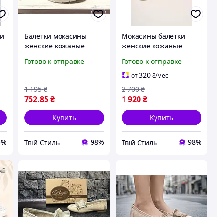
ки
Балетки мокасины
Мокасины балетки
женские кожаные
женские кожаные
ей
LONZA 38 размер
Готово к отправке
Готово к отправке
320
от
₴
/мес
1 195
₴
2 700
₴
752
.85
₴
1 920
₴
Купить
Купить
5%
98%
98%
Твій Стиль
Твій Стиль