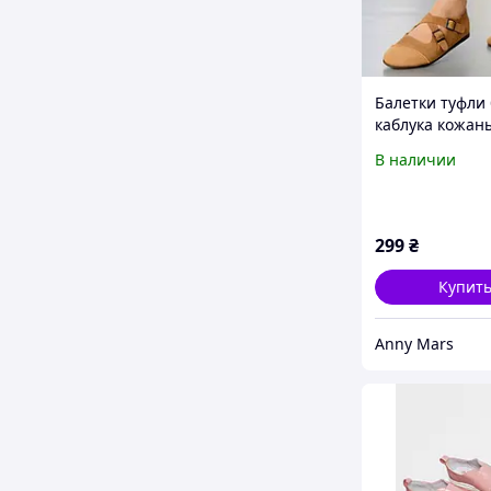
Балетки туфли 
каблука кожан
мокасины сли
В наличии
женские
299
₴
Купит
Anny Mars