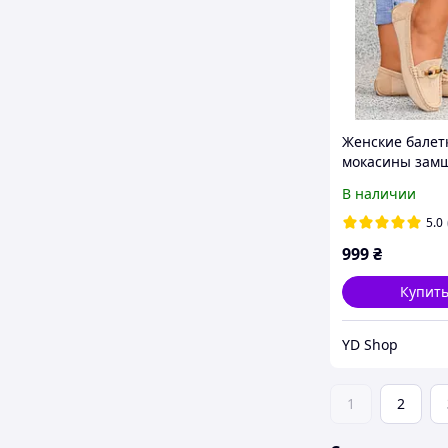
Женские балет
мокасины зам
бежевые кожа
В наличии
стелька Италия
40размер
5.0
999
₴
Купит
YD Shop
1
2