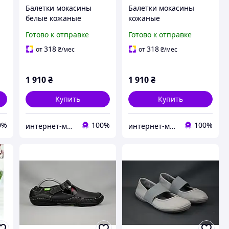
Балетки мокасины
Балетки мокасины
белые кожаные
кожаные
перфорированные
перфорированные
Готово к отправке
Готово к отправке
женские летние Кожа
женские летние Кожа
перфорация Размеры
перфорация Цвет
318
318
от
₴
/мес
от
₴
/мес
ы
36 38 39 41
бирюза Размеры 36 37
38 39 40 41
1 910
₴
1 910
₴
Купить
Купить
0%
100%
100%
интернет-магазин "Николь"
интернет-магазин "Николь"