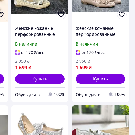
Женские кожаные
Женские кожаные
перфорированные
перфорированные
балетки Bistfor,
балетки розового цвета
В наличии
В наличии
Украина
Bistfor, Украина
170
170
от
₴
/мес
от
₴
/мес
ый
2 950
₴
2 950
₴
1 699
₴
1 699
₴
Купить
Купить
0%
100%
100%
Обувь для всей семьи
Обувь для всей семьи