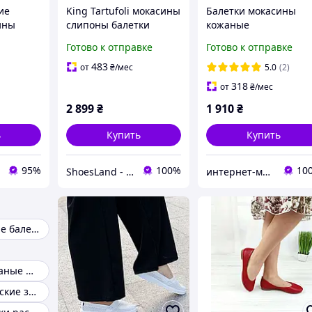
ие
King Tartufoli мокасины
Балетки мокасины
ины
слипоны балетки
кожаные
кожаные
женские черные
перфорированные
Готово к отправке
Готово к отправке
й
кожаные с пайетками.
бежевые женские
33-42
Италия. Оригинал. 38-
летние Кожа
483
от
₴
/мес
5.0
(2)
39 р./25.5 см
перфорация Размер
318
от
₴
/мес
38 39 40 41 42 43
2 899
₴
1 910
₴
ь
Купить
Купить
95%
100%
10
ShoesLand - Экономия и качество в каждом шаге
интернет-магазин "Николь"
Летние женские балетки
Мокасины кожаные женские
Мокасины женские замшевые