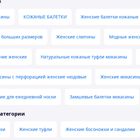
е
сины
КОЖАНЫЕ БАЛЕТКИ
Женские балетки кожаные
ь больших размеров
Женские слипоны
Модные женс
ние женские
Натуральные кожаные туфли мокасины
сины с перфорацией женские нюдовые
Женские мокасины
ие для ежедневной носки
Замшевые балетки мокасины
категории
тки
Женские туфли
Женские босоножки и сандалии