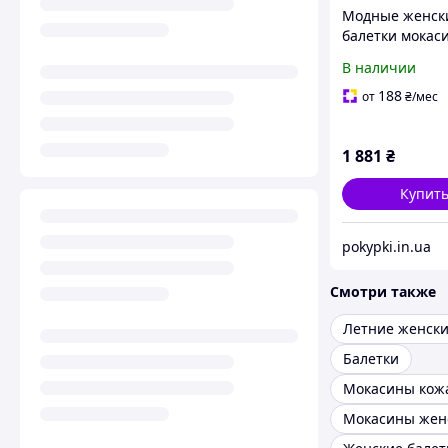
Модные женск
балетки мокас
натуральные 
В наличии
с перфорацие
сиреневые, р. 
188
от
₴
/мес
family look
1 881
₴
Купит
pokypki.in.ua
Смотри также
Балетки