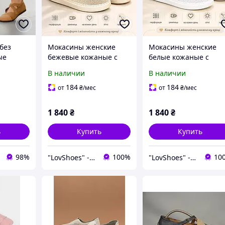
без
Мокасины женские
Мокасины женские
ые
бежевые кожаные с
белые кожаные с
поны
текстильной сеткой
текстильной сеткой
В наличии
В наличии
балетки с
балетки с
перфорацией на
перфорацией на
184
184
от
₴
/мес
от
₴
/мес
низком ходу на каждый
низком ходу на кажд
день
день 37
1 840
₴
1 840
₴
ь
Купить
Купить
98%
100%
10
"LovShoes" - интернет-магазин женской обуви
"LovShoes" - интернет-магазин женской обуви