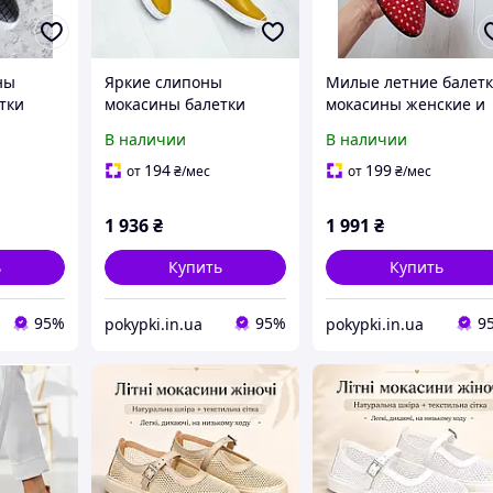
ны
Яркие слипоны
Милые летние балет
тки
мокасины балетки
мокасины женские и
ые под
женские натуралки
детские с перфораци
В наличии
В наличии
кожаные желтые,
кожаные красные,
обувь
практичная обувь
размеры 33-42
194
199
от
₴
/мес
от
₴
/мес
9
размеры от 32 до 41
1 936
₴
1 991
₴
ь
Купить
Купить
95%
95%
9
pokypki.in.ua
pokypki.in.ua