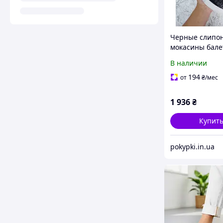
Черные слипо
мокасины бале
женские кожан
В наличии
рептилию
качественная 
194
от
₴
/мес
весна лето 201
1 936
₴
Купит
pokypki.in.ua