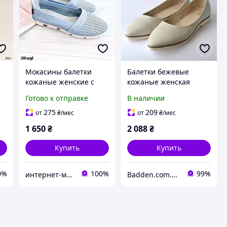
Мокасины балетки
Балетки бежевые
кожаные женские с
кожаные женская
перфорацией летние
обувь Gracia Beige by
Готово к отправке
В наличии
голубые Натуральная
Rosso Avangard
кожа
275
209
от
₴
/мес
от
₴
/мес
перфорированная
1 650
₴
2 088
₴
Размеры 36 38
Купить
Купить
0%
100%
99%
интернет-магазин "Николь"
Badden.com.ua інтернет магазин чоловічого та жіночого взуття великих розмірів