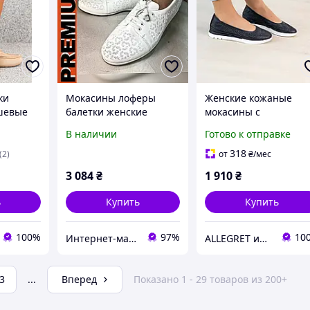
ки
Мокасины лоферы
Женские кожаные
шевые
балетки женские
мокасины с
ная
кожаные большого
перфорацией 38, 40
В наличии
Готово к отправке
 37 39
размера 40,41,42,43,44
на полную ногу, обувь
318
(2)
от
₴
/мес
больших размеров
3 084
₴
1 910
₴
ь
Купить
Купить
100%
97%
10
Интернет-магазин "Опт-Shop"
ALLEGRET интернет-магазин обуви
3
...
Вперед
Показано 1 - 29 товаров из 200+