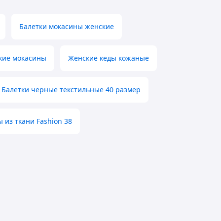
Балетки мокасины женские
кие мокасины
Женские кеды кожаные
Балетки черные текстильные 40 размер
 из ткани Fashion 38