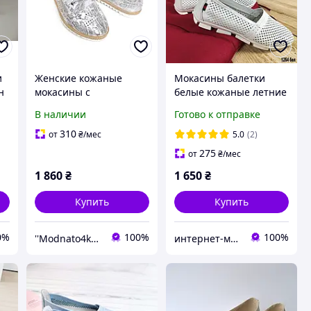
и
Женские кожаные
Мокасины балетки
н
мокасины с
белые кожаные летние
перфорацией. Один
перфорированные
В наличии
Готово к отправке
размер 39 (25см)
женские Натуральная
37
кожа Размеры 36 38 39
310
от
₴
/мес
5.0
(2)
40
275
от
₴
/мес
1 860
₴
1 650
₴
Купить
Купить
0%
100%
100%
''Modnato4ka.com.ua''
интернет-магазин "Николь"