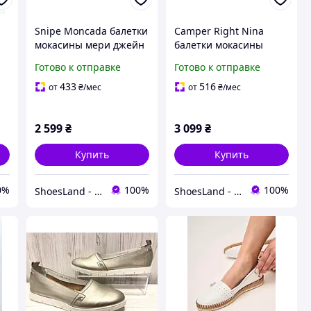
Snipe Moncada балетки
Camper Right Nina
мокасины мери джейн
балетки мокасины
босоножки сандалии
мери джейн босоножки
Готово к отправке
Готово к отправке
 с
женские кожаные.
лодочки женские
ры
Португалия Оригинал
кожаные. Испания
433
516
от
₴
/мес
от
₴
/мес
38-39 р/24.5
Оригинал 41 р/26.5 см
2 599
₴
3 099
₴
Купить
Купить
0%
100%
100%
ShoesLand - Экономия и качество в каждом шаге
ShoesLand - Экономия и качество в каждом шаге