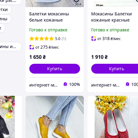
Женские балетки распродажа
етки
Балетки мокасины
Мокасины Балетки
ины
белые кожаные
кожаные красные
перфорированные
перфорированные
е
Готово к отправке
Готово к отправке
женские летние Кожа
женские летние Кожа
перфорация Размеры
перфорацией Разме
318
5.0
(1)
от
₴
/мес
37 38 39 40 41
38 39 41
Женские мокасины италия
275
от
₴
/мес
1 650
₴
1 910
₴
Купить
Купить
100%
10
интернет-магазин "Николь"
интернет-магазин "Николь"