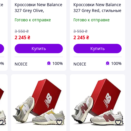
ce
Кроссовки New Balance
Кроссовки New Balance
327 Grey Olive,
327 Grey Red, стильные
стильные женские
женские ретро
Готово к отправке
Готово к отправке
ретро кроссовки для
кроссовки для города
27
города Нью Баланс 327
Нью Баланс 327 легкие
3 550
₴
3 550
₴
легкие спортивные
спортивные нойс
2 245
₴
2 245
₴
нойс
Купить
Купить
0%
100%
100%
NOICE
NOICE