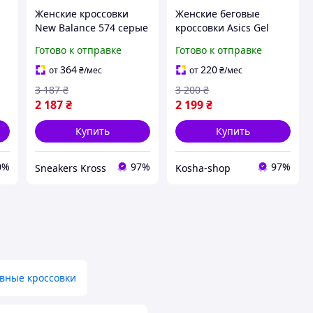
Женские кроссовки
Женские беговые
New Balance 574 серые
кроссовки Asics Gel
унисекс классика для
Kahana 8 ND белые
Готово к отправке
Готово к отправке
города розмер 36-45
красивые летние с
сеткой повседневные
364
220
от
₴
/мес
от
₴
/мес
трендовые для города
3 187
₴
3 200
₴
стильные асикс
2 187
₴
2 199
₴
Купить
Купить
0%
97%
97%
Sneakers Kross
Kosha-shop
вные кроссовки