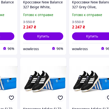
 Balance
Кроссовки New Balance
Кроссовки New Balan
327 Beige White,
327 Grey Olive,
кие
стильные женские
стильные женские
вке
Готово к отправке
Готово к отправке
и для
ретро кроссовки для
ретро кроссовки для
ланс 327
города Нью Баланс 327
города Нью Баланс 3
3 550
₴
3 550
₴
вные
легкие спортивные
легкие спортивные
2 247
₴
2 247
₴
ь
Купить
Купить
96%
96%
9
wowkross
wowkross
as SL72
Кроссовки Adidas SL72
Кроссовки Adidas SL7