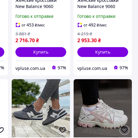
Женские кроссовки
Женские кроссовки
New Balance 9060
New Balance 9060
ом
архитектурные в
акцентный дизайн для
Готово к отправке
Готово к отправке
спокойной палитре для
города (Leopard Grey)
города (Phantom/Rich
КОД-арт N0230
453
492
от
₴
/мес
от
₴
/мес
Oak Brown) 4069
3 881
₴
4 219
₴
2 716
.70
₴
2 953
.30
₴
Купить
Купить
7%
97%
97%
vpluse.com.ua
vpluse.com.ua