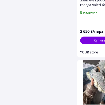
Женские кросс
города Valeri 
кожаные
В наличии
2 650
₴/пара
Купит
YOUR store