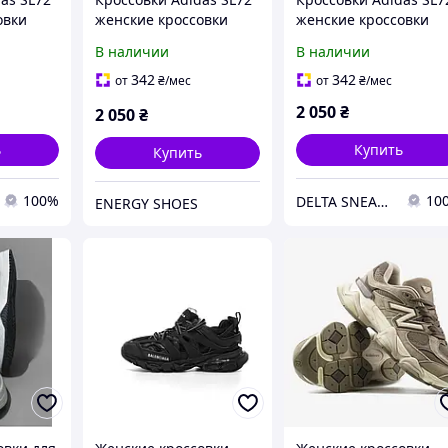
овки
женские кроссовки
женские кроссовки
ода
Адидас для города
Адидас для города
В наличии
В наличии
черные
черные
342
342
от
₴
/мес
от
₴
/мес
2 050
₴
2 050
₴
ь
Купить
Купить
100%
10
DELTA SNEAKERS
ENERGY SHOES