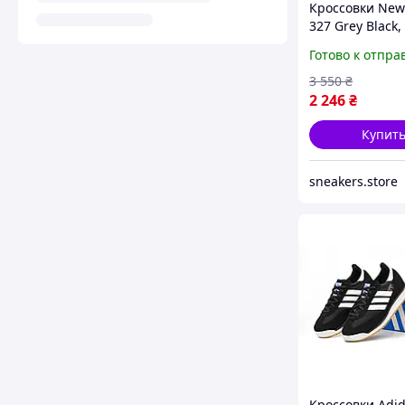
Кроссовки New
327 Grey Black,
стильные женс
Готово к отпра
ретро кроссовк
города Нью Ба
3 550
₴
легкие спорти
2 246
₴
тренд
Купит
sneakers.store
Кроссовки Adid