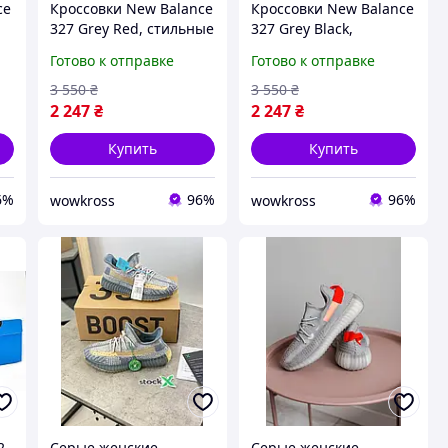
ce
Кроссовки New Balance
Кроссовки New Balance
327 Grey Red, стильные
327 Grey Black,
женские ретро
стильные женские
Готово к отправке
Готово к отправке
кроссовки для города
ретро кроссовки для
27
Нью Баланс 327 легкие
города Нью Баланс 327
3 550
₴
3 550
₴
спортивные
легкие спортивные
2 247
₴
2 247
₴
Купить
Купить
6%
96%
96%
wowkross
wowkross
2
Серые женские
Серые женские