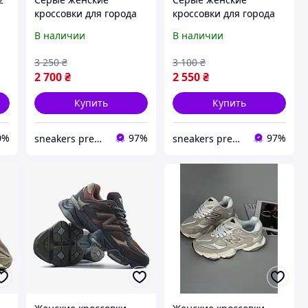
кроссовки для города
кроссовки для города
Yeezy Boost 350 ткань
Yeezy Boost 350 ткань
В наличии
В наличии
текстиль легкие
текстиль легкие
повседневные Адидасы
повседневные Адидасы
3 250
₴
3 100
₴
Изи
Изи
2 700
₴
2 550
₴
Купить
Купить
0%
97%
97%
sneakers premium
sneakers premium