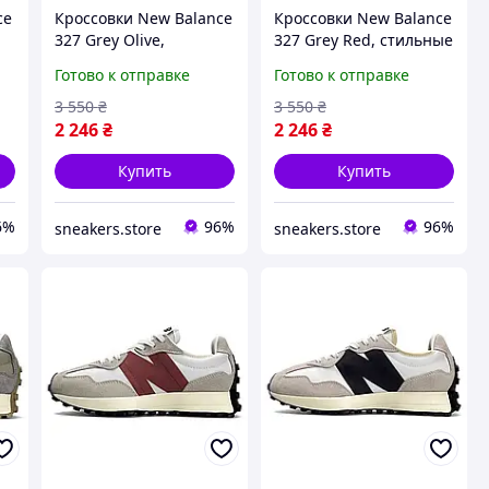
ce
Кроссовки New Balance
Кроссовки New Balance
327 Grey Olive,
327 Grey Red, стильные
стильные женские
женские ретро
Готово к отправке
Готово к отправке
ретро кроссовки для
кроссовки для города
27
города Нью Баланс 327
Нью Баланс 327 легкие
3 550
₴
3 550
₴
легкие спортивные
спортивные тренд
2 246
₴
2 246
₴
тренд
Купить
Купить
6%
96%
96%
sneakers.store
sneakers.store