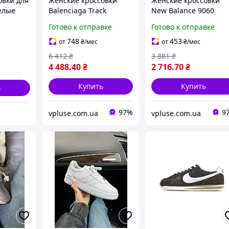
овки для
Женские кроссовки
Женские кроссовки
белые
Balenciaga Track
New Balance 9060
массивный
объемные в трендов
Готово к отправке
Готово к отправке
футуристичный дизайн
силуэте для города
для активного города
(Brown/White) 4067
748
453
от
₴
/мес
от
₴
/мес
(черные) КОД-Арт:
6 412
₴
3 881
₴
11795
4 488
.40
₴
2 716
.70
₴
Купить
Купить
ь
97%
9
vpluse.com.ua
vpluse.com.ua