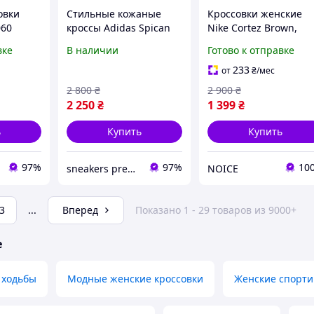
овки
Стильные кожаные
Кроссовки женские
060
кроссы Adidas Spican
Nike Cortez Brown,
эт для
женские, кроссовки
стильные ретро
вке
В наличии
Готово к отправке
lue)
адидас для города,
кроссовки для города
удобная обувь
Найк Кортез Нейлон
233
от
₴
/мес
кросы
2 800
₴
2 900
₴
2 250
₴
1 399
₴
ь
Купить
Купить
97%
97%
10
sneakers premium
NOICE
3
...
Вперед
Показано 1 - 29 товаров из 9000+
е
 ходьбы
Модные женские кроссовки
Женские спорти