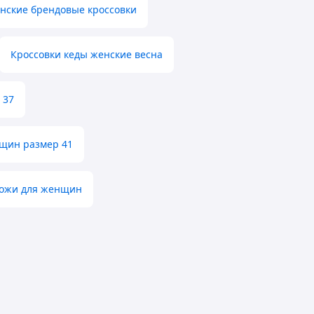
нские брендовые кроссовки
Кроссовки кеды женские весна
 37
нщин размер 41
 кожи для женщин