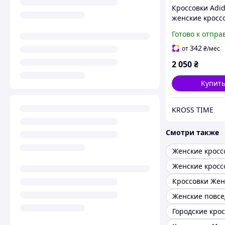
Кроссовки Adid
женские кросс
Адидас для гор
Готово к отпра
черные
342
от
₴
/мес
2 050
₴
Купит
KROSS TIME
Смотри также
Женские кросс