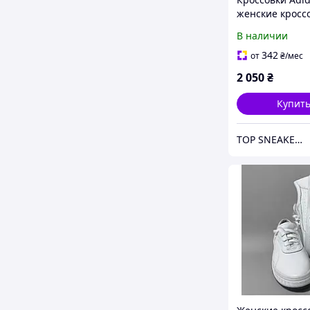
женские кросс
Адидас для гор
В наличии
черные
342
от
₴
/мес
2 050
₴
Купит
TOP SNEAKERS