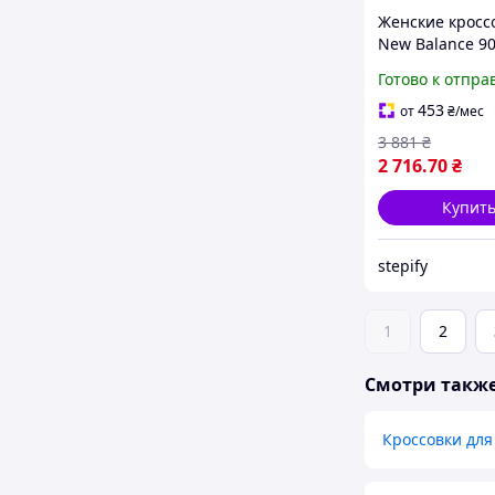
Женские кросс
New Balance 9
объемный силу
Готово к отпра
города (Light B
Арт.790
453
от
₴
/мес
3 881
₴
2 716
.70
₴
Купит
stepify
1
2
Смотри такж
Кроссовки для