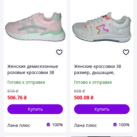
Женские демисезонные
Женские кроссовки 38
розовые кроссовки 38
размер, дышащие,
размер, 107-06-76
облегченные, сетка, 107-
Готово к отправке
Готово к отправке
96-171
618
₴
658
₴
506
.76
₴
500
.08
₴
Купить
Купить
100%
100%
Лана плюс
Лана плюс