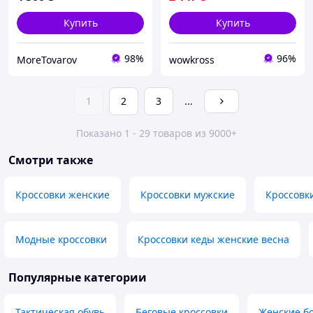
Купить
Купить
98%
96%
MoreTovarov
wowkross
1
2
3
...
Показано 1 - 29 товаров из 9000+
Смотри также
Кроссовки женские
Кроссовки мужские
Кроссовк
Модные кроссовки
Кроссовки кеды женские весна
Популярные категории
Тактическая обувь
Беговые кроссовки
Женские б