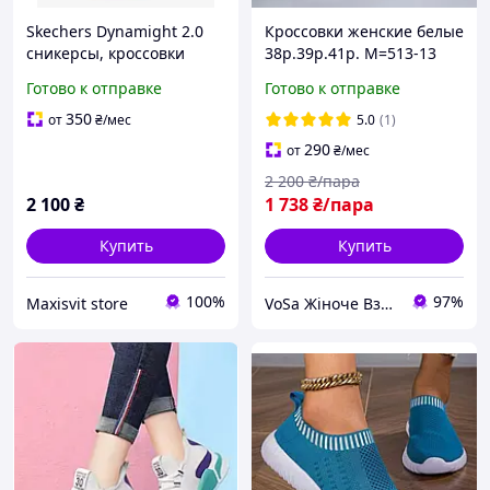
Skechers Dynamight 2.0
Кроссовки женские белые
сникерсы, кроссовки
38р.39р.41р. М=513-13
женские 38р.
Готово к отправке
Готово к отправке
350
от
₴
/мес
5.0
(1)
290
от
₴
/мес
2 200
₴/пара
2 100
₴
1 738
₴/пара
Купить
Купить
100%
97%
Maxisvit store
VoSa Жіноче Взуття