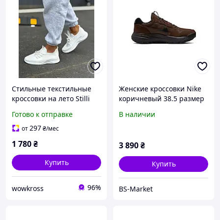
Стильные текстильные
Женские кроссовки Nike
кроссовки на лето Stilli
коричневый 38.5 размер
Белые, качественные
Готово к отправке
В наличии
легкие женские
кроссовки 38
297
от
₴
/мес
1 780
₴
3 890
₴
Купить
Купить
96%
wowkross
BS-Market