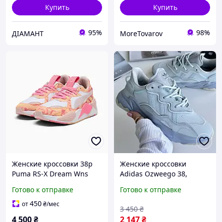
Купить
Купить
95%
98%
ДІАМАНТ
MoreTovarov
Женские кроссовки 38р
Женские кроссовки
Puma RS-X Dream Wns
Adidas Ozweego 38,
стильные трендовые
Готово к отправке
Готово к отправке
кроссы, кроссовки для
спорта учебы
450
от
₴
/мес
3 450
₴
4 500
₴
2 147
₴