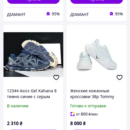
95%
95%
ДІАМАНТ
ДІАМАНТ
12344 Asics Gel Kahana 8
Женские кожанные
темно синие с серым
кроссовки 38р Tommy
женские кроссовки 38
Jeans Cloud outsole
В наличии
Готово к отправке
800
от
₴
/мес
2 310
₴
8 000
₴