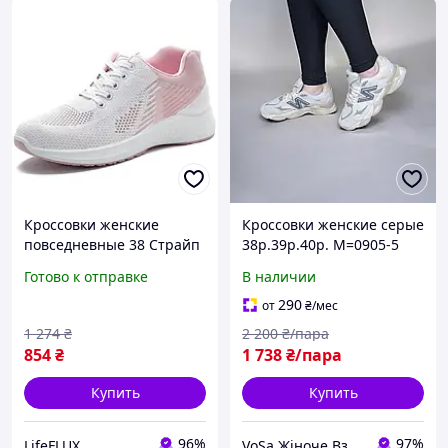
Кроссовки женские
Кроссовки женские серые
повседневные 38 Страйп
38р.39р.40р. М=0905-5
Jin Shiyuan белый
Готово к отправке
В наличии
290
от
₴
/мес
1 274
₴
2 200
₴/пара
854
₴
1 738
₴/пара
Купить
Купить
96%
97%
LifeFLUX
VoSa Жіноче Взуття