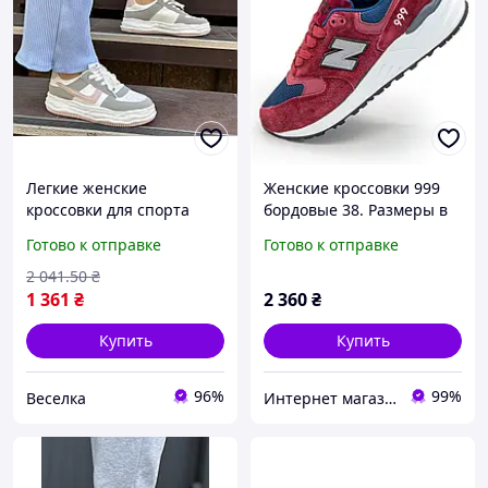
Легкие женские
Женские кроссовки 999
кроссовки для спорта
бордовые 38. Размеры в
бело-серые с
наличии: 38, 39, 40, 41.
Готово к отправке
Готово к отправке
амортизацией и удобной
подошвой 36 38 размер
2 041
.50
₴
FLAME
1 361
₴
2 360
₴
Купить
Купить
96%
99%
Веселка
Интернет магазин обуви I love my shoes