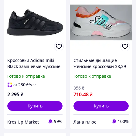
Кроссовки Adidas Iniki
Стильные дышащие
Black замшевые мужские
женские кроссовки 38,39
демисезонные | Адидас
размер, 107-303
Готово к отправке
Готово к отправке
Иники Черные 38
230
от
₴
/мес
856
₴
2 295
₴
710
.48
₴
Купить
Купить
99%
100%
Kros.Up.Market
Лана плюс