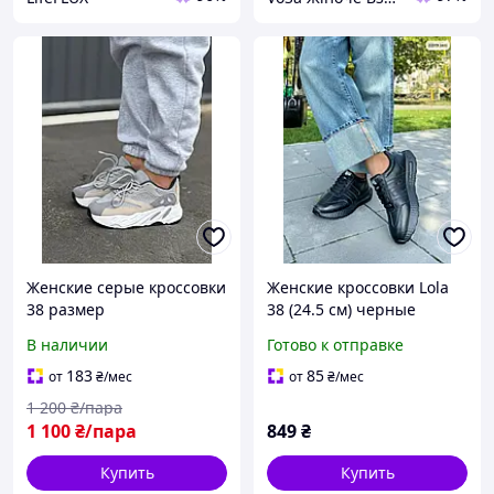
Женские серые кроссовки
Женские кроссовки Lola
38 размер
38 (24.5 см) черные
(22079-38)
В наличии
Готово к отправке
183
85
от
₴
/мес
от
₴
/мес
1 200
₴/пара
1 100
₴/пара
849
₴
Купить
Купить