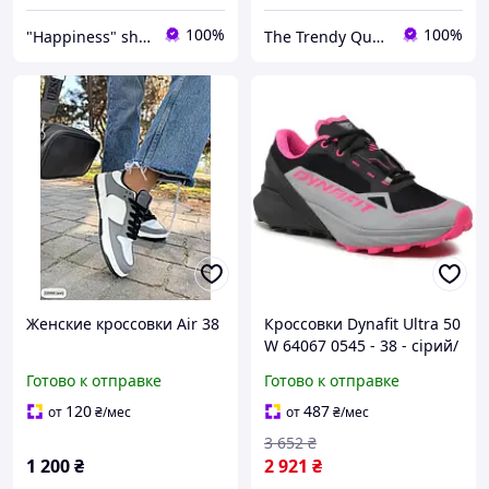
100%
100%
"Happiness" shop
The Trendy Queen - інтернет-магазин
Женские кроссовки Air 38
Кроссовки Dynafit Ultra 50
W 64067 0545 - 38 - сірий/
чорний 016.001.2184
Готово к отправке
Готово к отправке
buzyna
120
487
от
₴
/мес
от
₴
/мес
3 652
₴
1 200
₴
2 921
₴