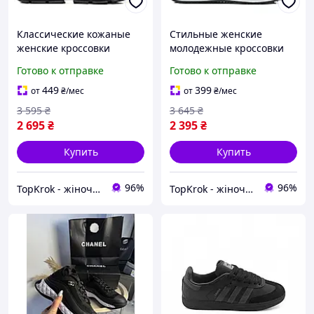
Классические кожаные
Стильные женские
женские кроссовки
молодежные кроссовки
осенние черные на
кожаные черные в
Готово к отправке
Готово к отправке
массивной толстой
дырочки на ровной белой
подошве и высокой
подошве и платформе
449
399
от
₴
/мес
от
₴
/мес
платформе
3 595
₴
3 645
₴
2 695
₴
2 395
₴
Купить
Купить
96%
96%
TopKrok - жіноче та чоловіче взуття, жіночі сумки та верхній одяг
TopKrok - жіноче та чоловіче взуття, жіночі сумки та верхній одяг