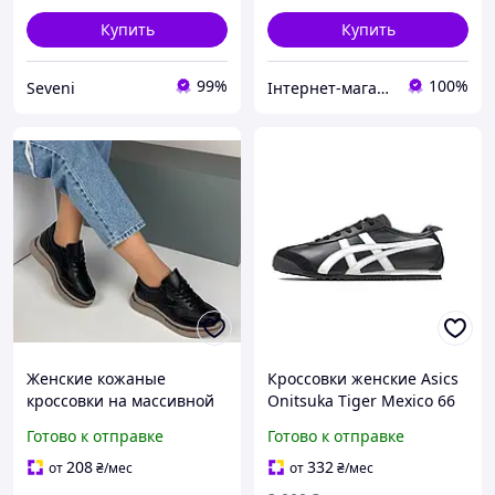
Купить
Купить
99%
100%
Seveni
Інтернет-магазин взуття "Мінімалочка"
Женские кожаные
Кроссовки женские Asics
кроссовки на массивной
Onitsuka Tiger Mexico 66
подошве, черные кеды
Черные, стильные
Готово к отправке
Готово к отправке
на платформе,
трендовые кожаные
демисезонная женская
кроссовки Асикс Онитсуко
208
332
от
₴
/мес
от
₴
/мес
обувь
Тайгер кросы