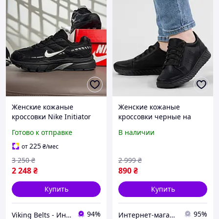
Женские кожаные
Женские кожаные
кроссовки Nike Initiator
кроссовки черные на
черные кроссы из
лето (АС 21 черные)
Готово к отправке
В наличии
натуральной кожи для
ежедневного
225
от
₴
/мес
использования на весне
3 250
₴
2 999
₴
лето Найк Инитиа
2 248
₴
890
₴
Купить
Купить
94%
95%
Viking Belts - Интернет магазин кожаных аксессуаров
Интернет-магазин дешевой обуви