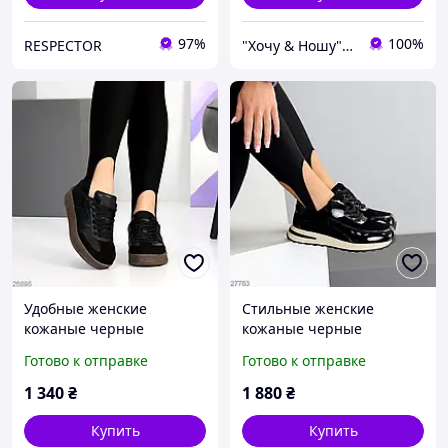
97%
100%
RESPECTOR
"Хочу & Ношу" - магазин сучасного взуття
Удобные женские
Стильные женские
кожаные черные
кожаные черные
кроссовки весенне
кроссовки весенне
Готово к отправке
Готово к отправке
осенние Натуральная
осенние Натуральная
кожа Весна Осень
кожа Весна Осень
1 340
₴
1 880
₴
Купить
Купить