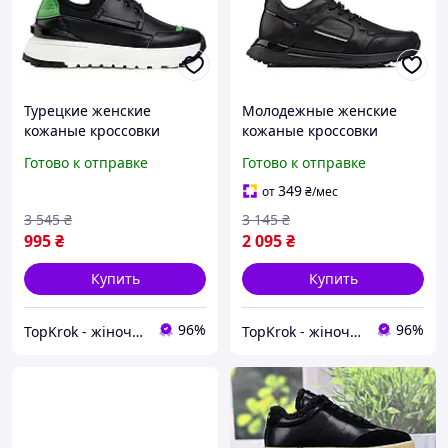
Турецкие женские
Молодежные женские
кожаные кроссовки
кожаные кроссовки
черные классические на
осенние черные на
Готово к отправке
Готово к отправке
высокой белой подошве и
удобной ровной подошве
массивной платформе
и платформе со
349
от
₴
/мес
шнуровками
3 545
₴
3 145
₴
995
₴
2 095
₴
Купить
Купить
96%
96%
TopKrok - жіноче та чоловіче взуття, жіночі сумки та верхній одяг
TopKrok - жіноче та чоловіче взуття, жіночі сумки та верхній одяг