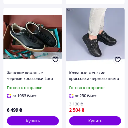
Женские кожаные
Кожаные женские
черные кроссовки Loro
кроссовки черного цвета
Piana Tennis Walk Лоро
натуральная кожа
Готово к отправке
Готово к отправке
Пиана кеды кожаные
стелька кожа
производство Украина
1083
250
от
₴
/мес
от
₴
/мес
код 1231-1
3 130
₴
6 499
₴
2 504
₴
Купить
Купить