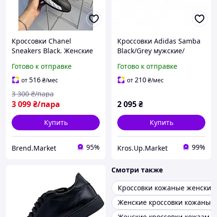
Кроссовки Chanel
Кроссовки Adidas Samba
Sneakers Black. Женские
Black/Grey мужские/
кожаные кроссовки
женские черные
Готово к отправке
Готово к отправке
Шанель черный цвет
кожаные | Адидас Самба
37
516
210
от
₴
/мес
от
₴
/мес
3 300
₴/пара
3 099
₴/пара
2 095
₴
Купить
Купить
95%
99%
Brend.Market
Kros.Up.Market
Смотри также
Кроссовки кожаные женские
Женские кроссовки кожаные 
Женские кроссовки кожзам