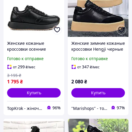
Женские кожаные
Женские зимние кожаные
кроссовки осенние
кроссовки Hengji черные
классические черные на
на бежевой подошве на
Готово к отправке
Готово к отправке
удобной толстой
меху 8261
платформе и высокой
299
347
от
₴
/мес
от
₴
/мес
подошве
3 195
₴
1 795
₴
2 080
₴
Купить
Купить
96%
97%
TopKrok - жіноче та чоловіче взуття, жіночі сумки та верхній одяг
"Marishops" - товары для всей семьи.