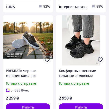
82%
88%
LUNA
Інтернет-магазин Min Price
PREMIATA черные
Комфортные женские
женские кожаные
кожаные замшевые
кроссовки
черные кроссовки
Готово к отправке
Готово к отправке
весенне осенние
Натуральная кожа замша
383
от
₴
/мес
Весна Осень
2 299
₴
2 950
₴
Купить
Купить