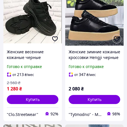
Женские весенние
Женские зимние кожаные
кожаные черные
кроссовки Hengji черные
кроссовки
на бежевой подошве на
Готово к отправке
Готово к отправке
меху 8261
213
347
от
₴
/мес
от
₴
/мес
2 560
₴
1 280
₴
2 080
₴
Купить
Купить
92%
98%
"Clo.Streetwear"
"Tytmodno" - Модно, не завжди дорого!