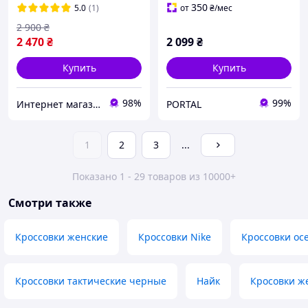
350
5.0
(1)
от
₴
/мес
2 900
₴
2 470
₴
2 099
₴
Купить
Купить
98%
99%
Интернет магазин спортивной обуви Shoes-Factory
PORTAL
1
2
3
...
Показано 1 - 29 товаров из 10000+
Смотри также
Кроссовки женские
Кроссовки Nike
Кроссовки ос
Кроссовки тактические черные
Найк
Кросовки ж