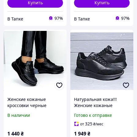
Купить
Купить
97%
97%
В Тапке
В Тапке
Женские кожаные
Натуральная кожа!!!
кроссовки черные
Женские кожаные
стильные классические
черные кроссовки в
В наличии
Готово к отправке
натуральная кожа
стиле Guess!!!
325
от
₴
/мес
1 440
₴
1 949
₴