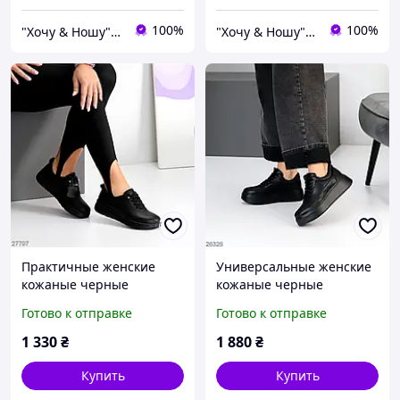
100%
100%
"Хочу & Ношу" - магазин сучасного взуття
"Хочу & Ношу" - магазин сучасного взуття
Практичные женские
Универсальные женские
кожаные черные
кожаные черные
кроссовки Демисезонные
кроссовки весенне
Готово к отправке
Готово к отправке
деми на флисе
осенние Натуральная
Натуральная кожа Весна
кожа Весна Осень
1 330
₴
1 880
₴
Осень
Купить
Купить