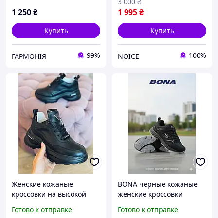
3 000
₴
1 250
₴
1 995
₴
Купить
Купить
99%
100%
ГАРМОНІЯ
NOICE
Женские кожаные
BONA черные кожаные
кроссовки на высокой
женские кроссовки
подошве Ditas черные
Готово к отправке
Готово к отправке
41р.