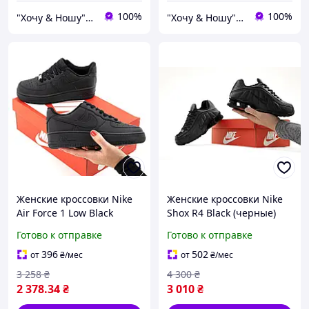
100%
100%
"Хочу & Ношу" - магазин сучасного взуття
"Хочу & Ношу" - магазин сучасного взуття
Женские кроссовки Nike
Женские кроссовки Nike
Air Force 1 Low Black
Shox R4 Black (черные)
(черные монохром)
амортизационные
Готово к отправке
Готово к отправке
классические кожаные
кожана Y15436
форсы Y15236
396
502
от
₴
/мес
от
₴
/мес
3 258
₴
4 300
₴
2 378
.34
₴
3 010
₴