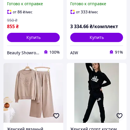
S-M футболка и штаны
костюм Эрме, комплект
Готово к отправке
Готово к отправке
тройка со штанами Supe
ORIG айви 149
86
333
от
₴
/мес
от
₴
/мес
950
₴
855
₴
3 334
.66
₴/комплект
Купить
Купить
100%
91%
Beauty Showroom
AIW
Женский вязаный
Женский спорт костюм