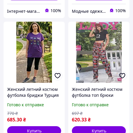
100%
100%
Інтернет-магазин Oksannen
Модные одежки для меня и крошки
Женский летний костюм
Женский летний костюм
футболка бриджи Турция
футболка топ брюки
фиолетовый большие
Турция размер 44 46 48
Готово к отправке
Готово к отправке
размеры 48 50 52 54
770
₴
697
₴
685
.30
₴
620
.33
₴
Купить
Купить