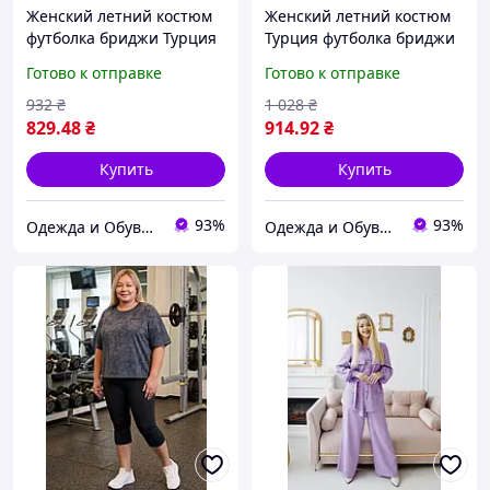
Женский летний костюм
Женский летний костюм
футболка бриджи Турция
Турция футболка бриджи
фиолетовый большие
хлопок Разные цвета
Готово к отправке
Готово к отправке
размеры 48 50 52 54
большие размеры 52 54
56 58 60 62
932
₴
1 028
₴
829
.48
₴
914
.92
₴
Купить
Купить
93%
93%
Одежда и Обувь по Жизни
Одежда и Обувь по Жизни