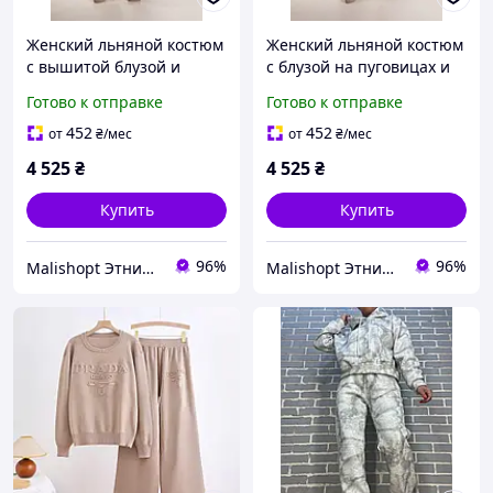
Женский льняной костюм
Женский льняной костюм
с вышитой блузой и
с блузой на пуговицах и
коричневыми брюками
широкими брюками с
Готово к отправке
Готово к отправке
натуральная ткань
вышивкой гладью
этнический стиль S XL
натуральные оттенки S XL
452
452
от
₴
/мес
от
₴
/мес
4 525
₴
4 525
₴
Купить
Купить
96%
96%
Malishopt Этническая одежда и головные уборы, все для крещения
Malishopt Этническая одежда и головные уборы, все для крещения