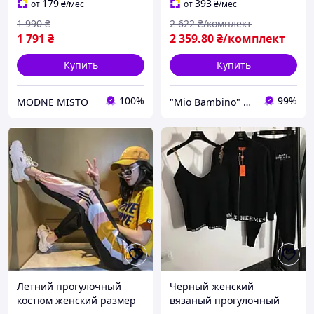
серый, L
179
393
от
₴
/мес
от
₴
/мес
1 990
₴
2 622
₴/комплект
1 791
₴
2 359
.80
₴/комплект
Купить
Купить
100%
99%
MODNE MISTO
"Mio Bambino" магазин детской брендовой одежды
Летний прогулочный
Черный женский
костюм женский размер
вязаный прогулочный