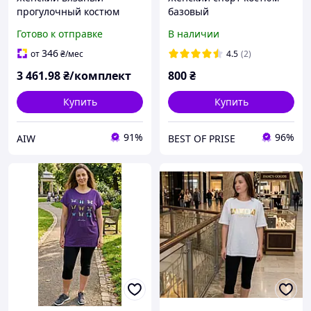
прогулочный костюм
базовый
Прада, комплект со
Готово к отправке
В наличии
штанами Supe ORIG айви
235
346
от
₴
/мес
4.5
(2)
3 461
.98
₴/комплект
800
₴
Купить
Купить
91%
96%
AIW
BEST OF PRISE