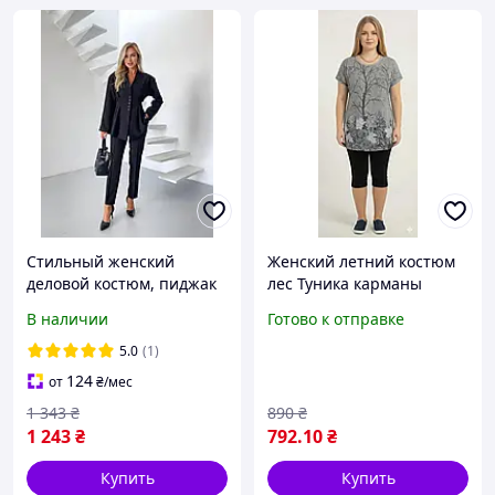
Стильный женский
Женский летний костюм
деловой костюм, пиджак
лес Туника карманы
с подплечниками, брюки
бриджи большие
В наличии
Готово к отправке
с резинкой, офисный
размеры 52 54 56 58 60
образ 2026
5.0
(1)
124
от
₴
/мес
1 343
₴
890
₴
1 243
₴
792
.10
₴
Купить
Купить