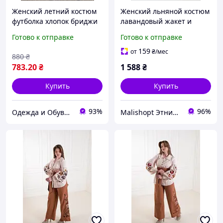
Женский летний костюм
Женский льняной костюм
футболка хлопок бриджи
лавандовый жакет и
вискоза Разные цвета
брюки из натуральной
Готово к отправке
Готово к отправке
большие размеры 54 56
ткани современный
58 60 62 64 66 68
фасон для города S XL
159
от
₴
/мес
880
₴
783
.20
₴
1 588
₴
Купить
Купить
93%
96%
Одежда и Обувь по Жизни
Malishopt Этническая одежда и головные уборы, все для крещения