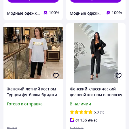
100%
100%
Модные одежки для меня и крошки
Модные одежки для меня и крошки
Женский летний костюм
Женский классический
Турция футболка бриджи
деловой костюм в полоску
хлопок Разные цвета
двойка пиджак с
Готово к отправке
В наличии
большие размеры 52 54
подплечниками брюки
56 58 60 62
5.0
(1)
136
от
₴
/мес
850
₴
1 465
₴