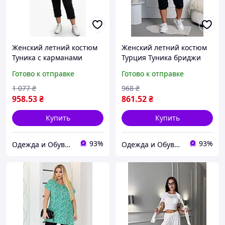
Женский летний костюм
Женский летний костюм
Туника с карманами
Турция Туника бриджи
бриджи большие
большие размеры 54 56
Готово к отправке
Готово к отправке
размеры 56 58 60 62 64 66
58 60 62
1 077
₴
968
₴
958
.53
₴
861
.52
₴
Купить
Купить
93%
93%
Одежда и Обувь по Жизни
Одежда и Обувь по Жизни