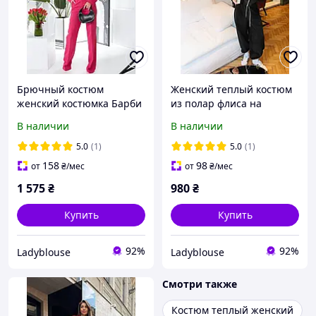
Брючный костюм
Женский теплый костюм
женский костюмка Барби
из полар флиса на
молнии с контрастным
В наличии
В наличии
кантом, черный, S-M
5.0
(1)
5.0
(1)
158
98
от
₴
/мес
от
₴
/мес
1 575
₴
980
₴
Купить
Купить
92%
92%
Ladyblouse
Ladyblouse
Смотри также
Костюм теплый женский