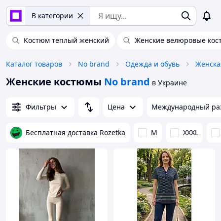
В категории
Костюм теплый женский
Женские велюровые ко
Каталог товаров
No brand
Одежда и обувь
Женска
Женские костюмы
No brand
в Украине
Фильтры
Цена
Международный ра
Бесплатная доставка Rozetka
M
XXXL