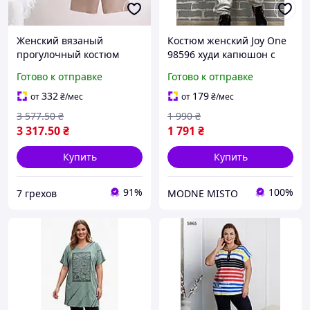
Женский вязаный
Костюм женский Joy One
прогулочный костюм
98596 худи капюшон с
Прада, комплект со
джоггерами вареный
Готово к отправке
Готово к отправке
штанами
мраморный утепленный
белый, белый, M
332
179
от
₴
/мес
от
₴
/мес
3 577
.50
₴
1 990
₴
3 317
.50
₴
1 791
₴
Купить
Купить
91%
100%
7 грехов
MODNE MISTO