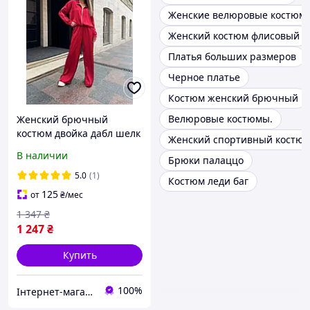
Женские велюровые костюм
Женский костюм флисовый
Платья больших размеров
Черное платье
Костюм женский брючный
Велюровые костюмы.
Женский брючный
костюм двойка дабл шелк
Женский спортивный костюм 
В наличии
Брюки палаццо
5.0
(1)
Костюм леди баг
125
от
₴
/мес
1 347
₴
1 247
₴
Купить
100%
Інтернет-магазин Oksannen