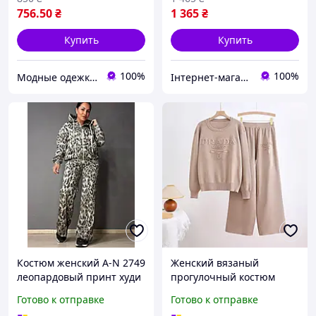
756
.50
₴
1 365
₴
Купить
Купить
100%
100%
Модные одежки для меня и крошки
Інтернет-магазин Oksannen
Костюм женский A-N 2749
Женский вязаный
леопардовый принт худи
прогулочный костюм
на молнии с капюшоном
Прада, комплект со
Готово к отправке
Готово к отправке
и брюки палаццо серый,
штанами