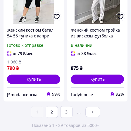
Женский костюм батал
Женский костюм тройка
54-56 туника с капри
из вискозы футболка
лонгслив брюки палаццо
Готово к отправке
В наличии
79
88
от
₴
/мес
от
₴
/мес
1 060
₴
790
₴
875
₴
Купить
Купить
99%
92%
JSmoda женская одежда батал
Ladyblouse
1
2
3
...
Показано 1 - 29 товаров из 5000+