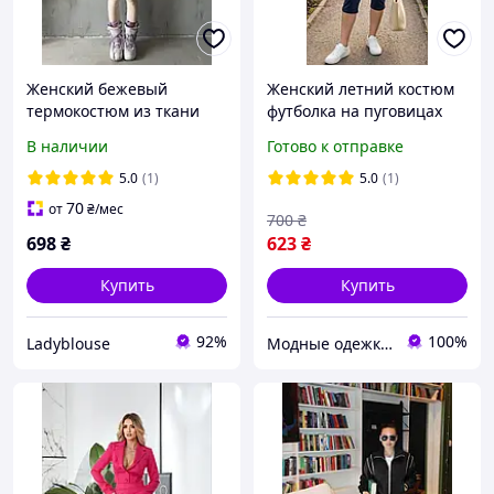
Женский бежевый
Женский летний костюм
термокостюм из ткани
футболка на пуговицах
масло с утеплением
бриджи хлопок размер 42
В наличии
Готово к отправке
базовый комплект для
44 46
осени и зимы, 42-44
5.0
(1)
5.0
(1)
70
от
₴
/мес
700
₴
698
₴
623
₴
Купить
Купить
92%
100%
Ladyblouse
Модные одежки для меня и крошки