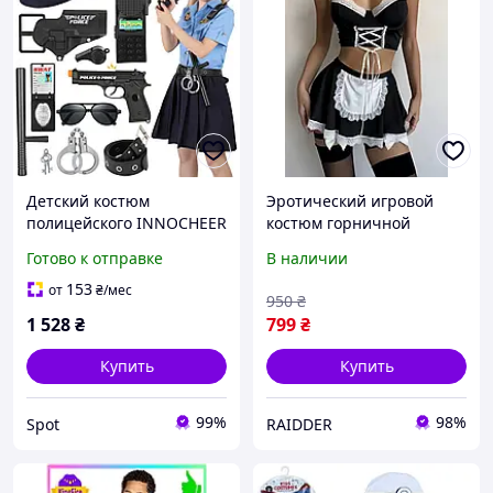
Детский костюм
Эротический игровой
полицейского INNOCHEER
костюм горничной
размер L 12 предметов
черного цвета с белым
Готово к отправке
В наличии
для ролевых игр 8-10 лет
кружевом открытый
с аксессуарами синего
комплект для ролевых
153
от
₴
/мес
950
₴
цвета
игр (R18011)
1 528
₴
799
₴
Купить
Купить
99%
98%
Spot
RAIDDER