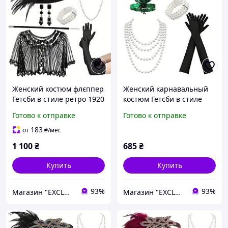
Женский костюм флєппер
Женский карнавальный
Гетсби в стиле ретро 1920
костюм Гетсби в стиле
- х с накидкой
1920 - х зеленый
Готово к отправке
Готово к отправке
183
от
₴
/мес
1 100
₴
685
₴
Купить
Купить
93%
93%
Магазин "EXCLUSIVE" - Оригинальные Подарки Для Всех
Магазин "EXCLUSIVE" - Оригинальные Подарки Для Всех