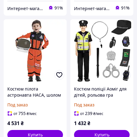
91%
91%
Интернет-магазин "ЕXCLUSIVE"
Интернет-магазин "ЕXCLUSIVE"
Костюм пілота
Костюм поліції Аоміг для
астронавта НАСА, шолом
дітей, рольова гра
із рухомим видошукачем,
поліцейського вбрання,
Под заказ
Под заказ
для хлопчиків і дівчаток,
11 шт. Поліцейські
космічний костюм для
костюми аксесуари,
755
239
от
₴
/мес
от
₴
/мес
рольової гри на
Наручники капелюх,
4 531
₴
1 432
₴
Купить
Купить