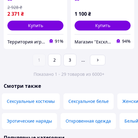
2 928
₴
2 371
₴
1 100
₴
Купить
Купить
91%
94%
Территория игрушек
Магазин "Ексклюзив"
1
2
3
...
Показано 1 - 29 товаров из 6000+
Смотри также
Сексуальные костюмы
Сексуальное белье
Женски
Эротические наряды
Откровенная одежда
Белый
Популярные категории