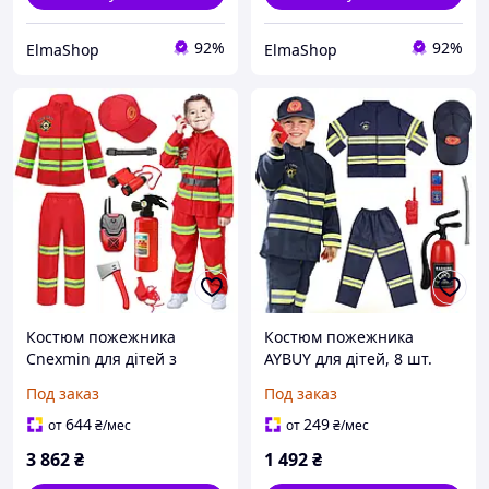
92%
92%
ElmaShop
ElmaShop
Костюм пожежника
Костюм пожежника
Cnexmin для дітей з
AYBUY для дітей, 8 шт.
пожежним Хеллоуїн
Дитячий пожежний
Под заказ
Под заказ
іграшка карнавал для
костюм з аксесуарами,
дітей рольова гра,
костюмована рольова
644
249
от
₴
/мес
от
₴
/мес
подарунок 7-8 років,
гра, протипожежна
3 862
₴
1 492
₴
червоний, 130
освіта (синій