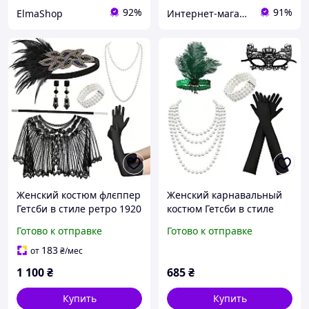
92%
91%
ElmaShop
Интернет-магазин "ЕXCLUSIVE"
Женский костюм флєппер
Женский карнавальный
Гетсби в стиле ретро 1920
костюм Гетсби в стиле
- х с накидкой
1920 - х зеленый
Готово к отправке
Готово к отправке
183
от
₴
/мес
1 100
₴
685
₴
Купить
Купить