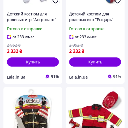
Детский костюм для
Детский костюм для
ролевых игр "Астронавт"
ролевых игр "Рыцарь"
MelissaandDoug MD18503
MelissaandDoug MD14849
Готово к отправке
Готово к отправке
от 3-6 лет, Lala.in.ua
от 3-6 лет, Lala.in.ua
233
233
от
₴
/мес
от
₴
/мес
2 952
₴
2 952
₴
2 332
₴
2 332
₴
Купить
Купить
91%
91%
Lala.in.ua
Lala.in.ua