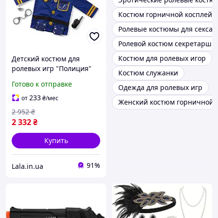
Костюм горничной косплей
Ролевые костюмы для секса
Ролевой костюм секретарши
Костюм для ролевых игор
Детский костюм для
ролевых игр "Полиция"
Костюм служанки
MelissaandDoug MD14835
Готово к отправке
Одежда для ролевых игр
от 3-6 лет, Lala.in.ua
233
от
₴
/мес
Женский костюм горничной
2 952
₴
2 332
₴
Купить
91%
Lala.in.ua