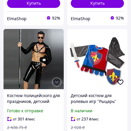
Купить
Купить
92%
92%
ElmaShop
ElmaShop
Костюм полицейского для
Детский костюм для
праздников, детский
ролевых игр "Рыцарь"
образ в стиле полиции с
MelissaandDoug MD14849
Готово к отправке
В наличии
аксессуарами и деталями
от 3-6 лет, Land of Toys
301
237
от
₴
/мес
от
₴
/мес
2 436
.75
₴
2 928
₴