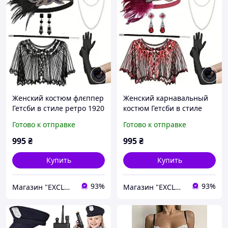
Женский костюм флєппер
Женский карнавальный
Гетсби в стиле ретро 1920
костюм Гетсби в стиле
- х с накидкой
1920 - х с накидкой
Готово к отправке
Готово к отправке
бордовій
995
₴
995
₴
Купить
Купить
93%
93%
Магазин "EXCLUSIVE" - Оригинальные Подарки Для Всех
Магазин "EXCLUSIVE" - Оригинальные Подарки Для Всех