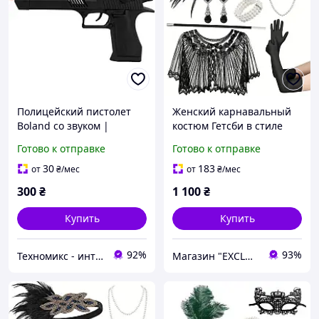
Полицейский пистолет
Женский карнавальный
Boland со звуком |
костюм Гетсби в стиле
Игрушечное оружие для
1920 - х с накидкой
Готово к отправке
Готово к отправке
костюмов, карнавала,
тематической вечеринки
30
183
от
₴
/мес
от
₴
/мес
и ролевых игр 23 см
300
₴
1 100
₴
Купить
Купить
92%
93%
Техномикс - интернет - магазин качественной техники, электроники и других товаров для дома и работы
Магазин "EXCLUSIVE" - Оригинальные Подарки Для Всех