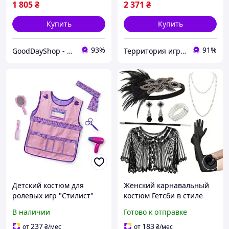
1 805
₴
2 371
₴
Купить
Купить
93%
91%
GoodDayShop - Онлайн магазин различных товаров
Территория игрушек
Детский костюм для
Женский карнавальный
ролевых игр "Стилист"
костюм Гетсби в стиле
MelissaandDoug MD14847
1920 - х с накидкой
В наличии
Готово к отправке
от 3-6 лет, Land of Toys
237
183
от
₴
/мес
от
₴
/мес