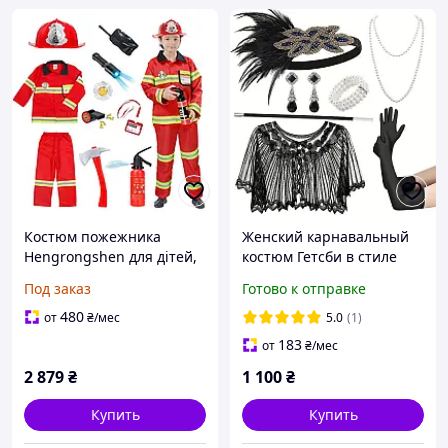
Костюм пожежника
Женский карнавальный
Hengrongshen для дітей,
костюм Гетсби в стиле
костюм карнавалу з
1920 - х с накидкой
Под заказ
Готово к отправке
вогняним шоломом,
вогнегасник, аксесуари
480
от
₴
/мес
5.0
(1)
для косплею, рольова
183
от
₴
/мес
гра,
2 879
₴
1 100
₴
Купить
Купить