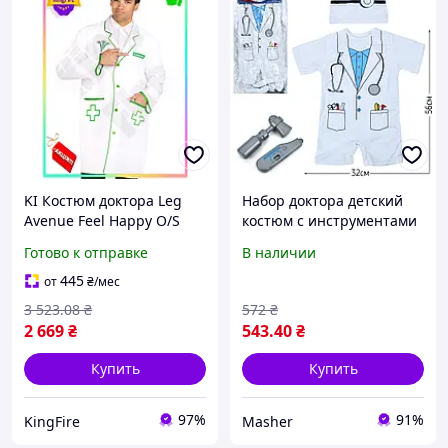
KI Костюм доктора Leg
Набор доктора детский
Avenue Feel Happy O/S
костюм с инструментами
для Хэллоуина карнавала
56 см для ролевых игр
Готово к отправке
В наличии
ролевой игры
медицинский наряд
445
от
₴
/мес
FIR41_R
3 523
.08
₴
572
₴
2 669
₴
543
.40
₴
Купить
Купить
97%
91%
KingFire
Masher