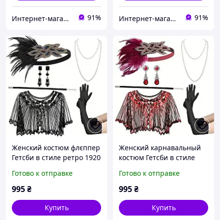
91%
91%
Интернет-магазин "ЕXCLUSIVE"
Интернет-магазин "ЕXCLUSIVE"
Женский костюм флєппер
Женский карнавальный
Гетсби в стиле ретро 1920
костюм Гетсби в стиле
- х с накидкой
1920 - х с накидкой
Готово к отправке
Готово к отправке
бордовій
995
₴
995
₴
Купить
Купить