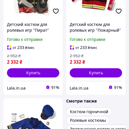
Детский костюм для
Детский костюм для
ролевых игр "Пират"
ролевых игр "Пожарный"
MelissaandDoug MD14848
MelissaandDoug MD14834
Готово к отправке
Готово к отправке
от 3-6 лет, Lala.in.ua
от 3-6 лет, Lala.in.ua
233
233
от
₴
/мес
от
₴
/мес
2 952
₴
2 952
₴
2 332
₴
2 332
₴
Купить
Купить
91%
91%
Lala.in.ua
Lala.in.ua
Смотри также
Костюм горничной
Ролевые костюмы
Эротические ролевые костю