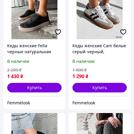
Кеды женские Fella
Кеды женские Cam белые
черные натуральная
серый черный,
кожа 8083, размеры 36,
натуральная кожа 9293,
В наличии
В наличии
40
размер 39
2 200
₴
1 600
₴
1 430
₴
1 290
₴
Купить
Купить
Femmelook
Femmelook