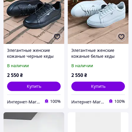
Элегантные женские
Элегантные женские
кожаные черные кеды
кожаные белые кеды
осенние Armanі/армани
осенние Armanі/армани
В наличии
В наличии
Натуральная кожа Весна
Натуральная кожа Весна
Осень 36-41 р
Осень 36-41 р
2 550
₴
2 550
₴
Купить
Купить
100%
100%
Интернет-Магазин СкороХод
Интернет-Магазин СкороХод