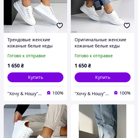
Трендовые женские
Оригинальные женские
кожаные белые кеды
кожаные белые кеды
весенне осенние
весенне осенние
Готово к отправке
Готово к отправке
кроссовки Натуральная
кроссовки Натуральная
кожа Весна Осень
кожа Весна Осень
1 650
₴
1 650
₴
Купить
Купить
100%
100%
"Хочу & Ношу" - магазин сучасного взуття
"Хочу & Ношу" - магазин сучасного взуття