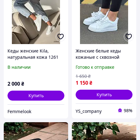
Кеды женские Kila,
Женские белые кеды
натуральная кожа 1261
кожаные с сквозной
перфорацией, легкие
В наличии
Готово к отправке
дышащие кроссовки
сетка на весну лето из
1 650
₴
натуральной кожи.
1 150
₴
2 000
₴
Купить
Купить
98%
YS_company
Femmelook