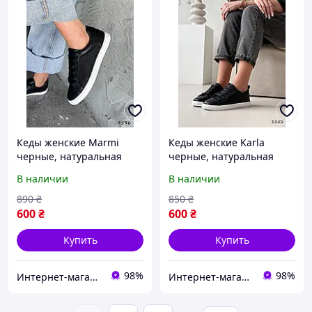
Кеды женские Marmi
Кеды женские Karla
черные, натуральная
черные, натуральная
кожа 9596, размеры 38
кожа 1252, размер 36, 38,
В наличии
В наличии
39
890
₴
850
₴
600
₴
600
₴
Купить
Купить
98%
98%
Интернет-магазин "Lite Shop"
Интернет-магазин "Lite Shop"