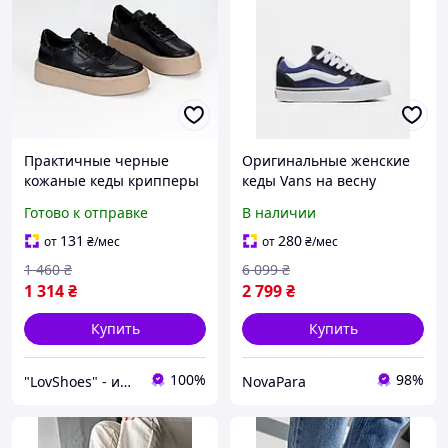
Практичные черные
Оригинальные женские
кожаные кеды крипперы
кеды Vans на весну
на бежевой утолщенной
(VN0009QCNWD1)
Готово к отправке
В наличии
подошве натуральная
кожа весна осень
131
280
от
₴
/мес
от
₴
/мес
1 460
₴
6 099
₴
1 314
₴
2 799
₴
Купить
Купить
100%
98%
"LovShoes" - интернет-магазин женской обуви
NovaPara