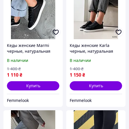
Кеды женские Marmi
Кеды женские Karla
черные, натуральная
черные, натуральная
кожа 9596, размеры 38
кожа 1252, размер 36, 38,
В наличии
В наличии
39
1 400
₴
1 400
₴
1 110
₴
1 150
₴
Купить
Купить
Femmelook
Femmelook