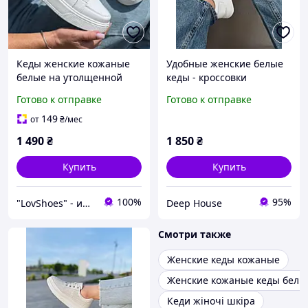
Кеды женские кожаные
Удобные женские белые
белые на утолщенной
кеды - кроссовки
подошве кроссовки
натуральная кожа весна -
Готово к отправке
Готово к отправке
натуральная кожа сезон
осень
весна осень демисезон
149
от
₴
/мес
1 490
₴
1 850
₴
Купить
Купить
100%
95%
"LovShoes" - интернет-магазин женской обуви
Deep House
Смотри также
Женские кеды кожаные
Женские кожаные кеды белы
Кеди жіночі шкіра