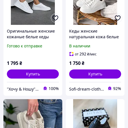
Оригинальные женские
Кеды женские
кожаные белые кеды
натуральная кожа белые
весенние кроссовки
Готово к отправке
В наличии
Натуральная кожа Весна
Осень
292
от
₴
/мес
1 795
₴
1 750
₴
Купить
Купить
100%
92%
"Хочу & Ношу" - магазин сучасного взуття
Sofi-dream-clothes