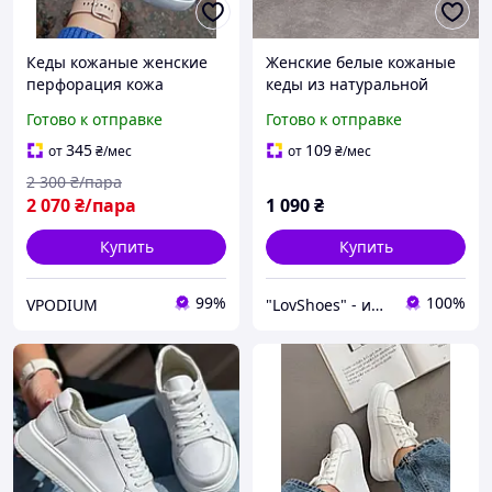
Кеды кожаные женские
Женские белые кожаные
перфорация кожа
кеды из натуральной
натуральная люкс
кожи на шнуровке и
Готово к отправке
Готово к отправке
качество
низкой подошве сезон
весна осень
345
109
от
₴
/мес
от
₴
/мес
2 300
₴/пара
2 070
₴/пара
1 090
₴
Купить
Купить
99%
100%
VPODIUM
"LovShoes" - интернет-магазин женской обуви