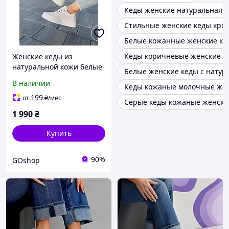
Кеды женские натуральная к
Стильные женские кеды кро
Белые кожанные женские ке
Кеды коричневые женские к
Женские кеды из
натуральной кожи белые
Белые женские кеды с натур
весна - лето LONZA
В наличии
Кеды кожаные молочные же
RW010 / Стильные кеды
летние кожаные р.38-41
199
от
₴
/мес
Серые кеды кожаные женски
38
1 990
₴
Купить
90%
GOshop