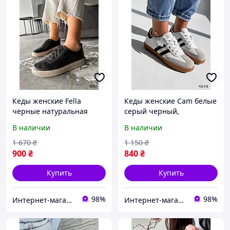
Кеды женские Fella
Кеды женские Cam белые
черные натуральная
серый черный,
кожа 8083, размеры 36,
натуральная кожа 9293,
В наличии
В наличии
40
размер 39
1 670
₴
1 150
₴
900
₴
840
₴
Купить
Купить
98%
98%
Интернет-магазин "Lite Shop"
Интернет-магазин "Lite Shop"