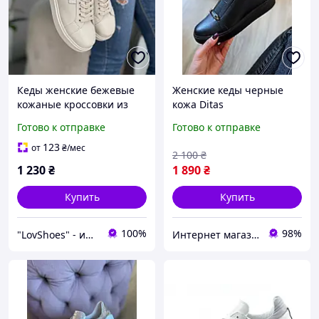
Кеды женские бежевые
Женские кеды черные
кожаные кроссовки из
кожа Ditas
натуральной кожи на
Готово к отправке
Готово к отправке
утолщенной подошве
123
от
₴
/мес
2 100
₴
1 230
₴
1 890
₴
Купить
Купить
100%
98%
"LovShoes" - интернет-магазин женской обуви
Интернет магазин спортивной обуви Shoes-Factory