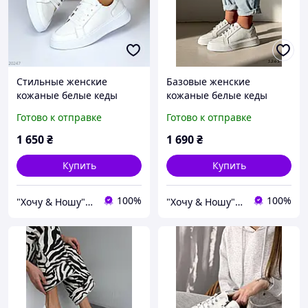
Стильные женские
Базовые женские
кожаные белые кеды
кожаные белые кеды
весенне осенние
весенние кроссовки
Готово к отправке
Готово к отправке
кроссовки Натуральная
Натуральная кожа Весна
кожа Весна Осень
Осень
1 650
₴
1 690
₴
Купить
Купить
100%
100%
"Хочу & Ношу" - магазин сучасного взуття
"Хочу & Ношу" - магазин сучасного взуття