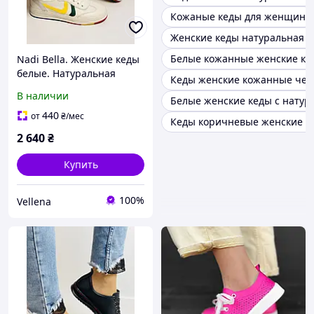
Кожаные кеды для женщин
Женские кеды натуральная к
Белые кожанные женские ке
Nadi Bella. Женские кеды
белые. Натуральная
Кеды женские кожанные чер
кожа. Размер 36 37.38
В наличии
Белые женские кеды с натур
440
от
₴
/мес
Кеды коричневые женские к
2 640
₴
Купить
100%
Vellena