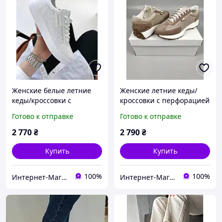
Женские белые летние
Женские летние кеды/
кеды/кроссовки с
кроссовки с перфорацией
перфорацией
цвет латте натуральная
Готово к отправке
Готово к отправке
натуральная кожа
кожа качество люкс 36-41
качество люкс 36-41 р
р
2 770
₴
2 790
₴
Купить
Купить
100%
100%
Интернет-Магазин СкороХод
Интернет-Магазин СкороХод