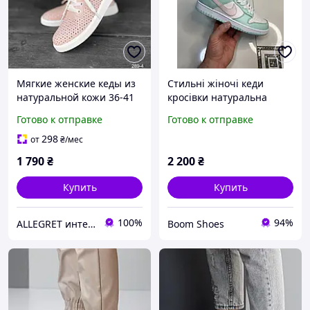
Мягкие женские кеды из
Стильні жіночі кеди
натуральной кожи 36-41
кросівки натуральна
шкіра 36-41 розмір
Готово к отправке
Готово к отправке
298
от
₴
/мес
1 790
₴
2 200
₴
Купить
Купить
100%
94%
ALLEGRET интернет-магазин обуви
Boom Shoes