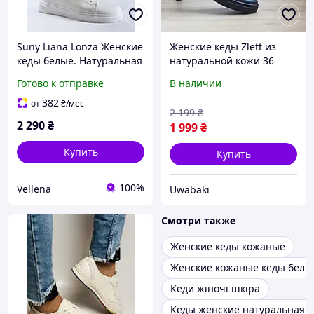
Suny Liana Lonza Женские
Женские кеды Zlett из
кеды белые. Натуральная
натуральной кожи 36
кожа. Размер 36 37 38 39
Готово к отправке
В наличии
382
от
₴
/мес
2 199
₴
2 290
₴
1 999
₴
Купить
Купить
100%
Vellena
Uwabaki
Смотри также
Женские кеды кожаные
Женские кожаные кеды белы
Кеди жіночі шкіра
Кеды женские натуральная к