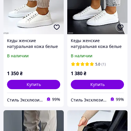
Кеды женские
Кеды женские
натуральная кожа белые
натуральная кожа белые
36,37,38,39,40р
36,37,38,40р
В наличии
В наличии
5.0
(1)
1 350
₴
1 380
₴
Купить
Купить
99%
99%
Стиль Эксклюзив & 3B
Стиль Эксклюзив & 3B