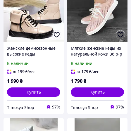
Женские демисезонные
Мягкие женские кеды из
высокие кеды
натуральной кожи 36 р-р
натуральная кожа 36-41
В наличии
В наличии
199
179
от
₴
/мес
от
₴
/мес
1 990
₴
1 790
₴
Купить
Купить
97%
97%
Timosya Shop
Timosya Shop