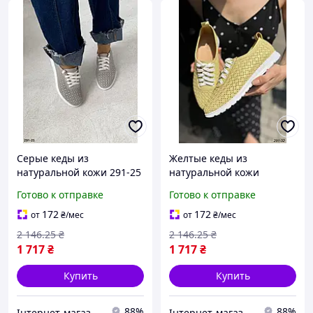
Серые кеды из
Желтые кеды из
натуральной кожи 291-25
натуральной кожи
украинского
производства Украины
Готово к отправке
Готово к отправке
производства размеры
код 291-32 размеры 36-40
36-40 стильный и
стильный дизайн для
172
172
от
₴
/мес
от
₴
/мес
удобный выбор
ежедневной носки
2 146
.25
₴
2 146
.25
₴
1 717
₴
1 717
₴
Купить
Купить
88%
88%
Інтернет-магазин Min Price
Інтернет-магазин Min Price