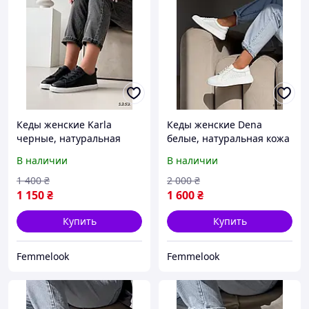
Кеды женские Karla
Кеды женские Dena
черные, натуральная
белые, натуральная кожа
кожа 1252, размер 36, 38,
1394, размер 36
В наличии
В наличии
39
1 400
₴
2 000
₴
1 150
₴
1 600
₴
Купить
Купить
Femmelook
Femmelook