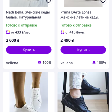
Nadi Bella. Женские кеды
Prima DArte Lonza.
белые. Натуральная
Женские летние кеды.
кожа. Размер 36
Натуральная кожа.
Готово к отправке
Готово к отправке
Размер 36 37 39 41
433
415
от
₴
/мес
от
₴
/мес
2 600
₴
2 490
₴
Купить
Купить
100%
100%
Vellena
Vellena