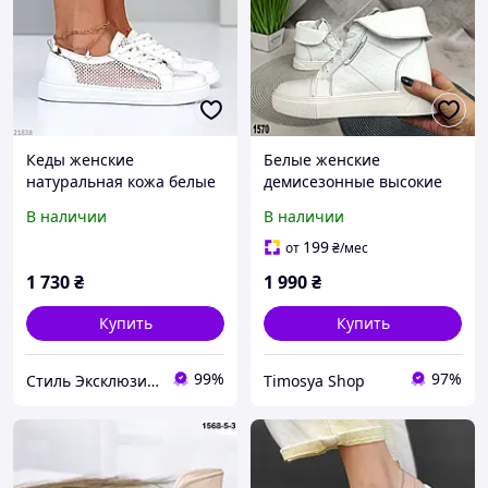
Кеды женские
Белые женские
натуральная кожа белые
демисезонные высокие
36,37,38,39,40,41р
кеды натуральная кожа
В наличии
В наличии
36,39
199
от
₴
/мес
1 730
₴
1 990
₴
Купить
Купить
99%
97%
Стиль Эксклюзив & 3B
Timosya Shop