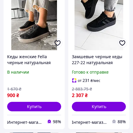
Кеды женские Fella
Замшевые черные кеды
черные натуральная
227-22 натуральная
кожа 8083, размеры 36,
замша подкладка из кожи
В наличии
Готово к отправке
40
производство Украина
размеры 36-40
231
от
₴
/мес
1 670
₴
2 883
.75
₴
900
₴
2 307
₴
Купить
Купить
98%
88%
Интернет-магазин "Lite Shop"
Інтернет-магазин Min Price