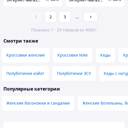
1
2
3
...
Показано 1 - 29 товаров из 9000+
Смотри также
Кроссовки женские
Кроссовки Nike
Кеды
Кр
Полуботинки койот
Полуботинки ЗСУ
Кеды с нат
Популярные категории
Женские босоножки и сандалии
Женские ботильоны, б