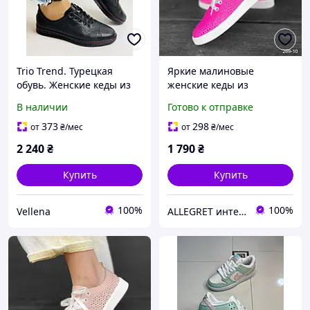
Trio Trend. Турецкая
Яркие малиновые
обувь. Женские кеды из
женские кеды из
натуральной кожи.
натуральной кожи 36-41
В наличии
Готово к отправке
Размер 36
373
298
от
₴
/мес
от
₴
/мес
2 240
₴
1 790
₴
Купить
Купить
100%
100%
Vellena
ALLEGRET интернет-магазин обуви