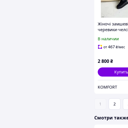
Жіночі замшев
черевики-челс
платформі, ДЕ
В наличии
467
от
₴
/мес
2 800
₴
Купит
KOMFORT
1
2
Смотри такж