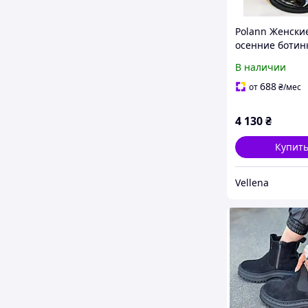
Polann Женски
осенние ботин
Челси. На низк
В наличии
подошве. Нату
кожа. Размер т
688
от
₴
/мес
4 130
₴
Купит
Vellena