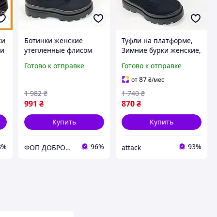
си
Ботинки женские
Туфли на платформе,
ши
утепленные флисом
Зимние бурки женские,
ой
37р, Ботинки женские
Ботинки для холодной
Готово к отправке
Готово к отправке
теплые на шнуровке,
погоды, Ботинки
Туфли на платформе
осенние женские CZ-31
87
от
₴
/мес
NI-58
1 982
₴
1 740
₴
991
₴
870
₴
Купить
Купить
8%
96%
93%
ФОП ДОБРОНЕЦЬКА С.М.
attack