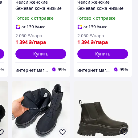
ая
Челси женские
Челси женские
бежевая кожа низкие
бежевая кожа низкие
на чёрной подошве с
на чёрной подошве с
Готово к отправке
Готово к отправке
цепочкой
цепочкой
демисезонные размер
демисезонные размер
139
139
от
₴
/мес
от
₴
/мес
40
38
2 050
₴/пара
2 050
₴/пара
1 394
₴/пара
1 394
₴/пара
Купить
Купить
9%
99%
99%
интернет магазин ОПТИМАЛЬНЫЙ ВЫБОР
интернет магазин ОПТИМАЛЬНЫЙ ВЫБОР