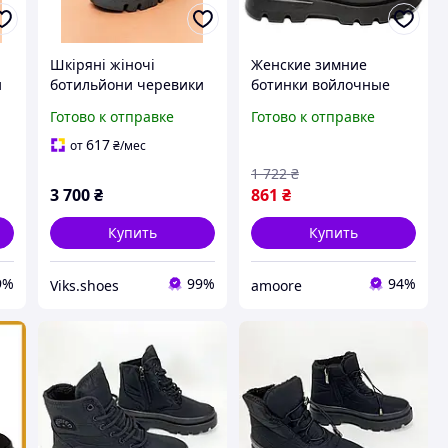
Шкіряні жіночі
Женские зимние
и
ботильйони черевики
ботинки войлочные
ні
челсі демісезонні чорні
40р, Ботинки женские
Готово к отправке
Готово к отправке
37 - 40 женские
модные с довязом
ro
ботильоны деми Guero
Хорошие зимние BO-17
617
от
₴
/мес
1 722
₴
3 700
₴
861
₴
Купить
Купить
9%
99%
94%
Viks.shoes
amoore