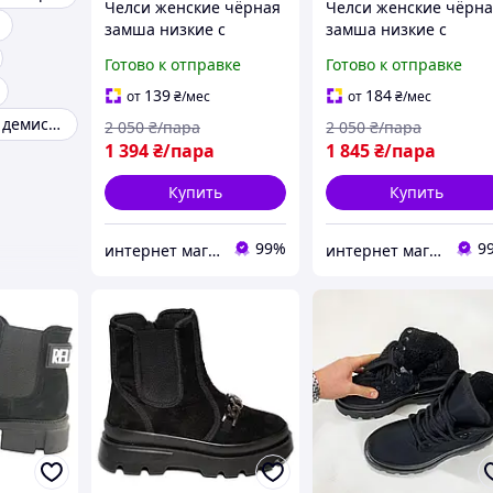
Челси женские чёрная
Челси женские чёрн
замша низкие с
замша низкие с
цепочкой
цепочкой
Готово к отправке
Готово к отправке
демисезонные размер
демисезонные с
41
молнией размер 40
139
184
от
₴
/мес
от
₴
/мес
Ботинки челси демисезон
2 050
₴/пара
2 050
₴/пара
1 394
₴/пара
1 845
₴/пара
Купить
Купить
99%
9
интернет магазин ОПТИМАЛЬНЫЙ ВЫБОР
интернет магазин ОПТИМАЛЬНЫЙ ВЫБОР