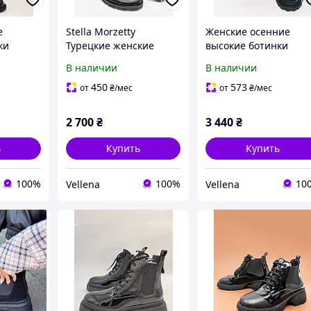
е
Stella Morzettу
Женские осенние
ки
Турецкие женские
высокие ботинки
ой
осенние ботинки Челси
Челси. Из натуральн
В наличии
В наличии
ральная
на низкой подошве.
кожи на низкой
олько 36
Натуральная кожа. . Р
подошве. Размер 40
450
573
от
₴
/мес
от
₴
/мес
36 38.39 40
2 700
₴
3 440
₴
ь
Купить
Купить
100%
100%
10
Vellena
Vellena