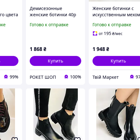
Демисезонные
Женские ботинки с
го цвета
женские ботинки 40р
искусственным мехо
й замши
25см, Женские зимние
37р, Женские
вке
Готово к отправке
Готово к отправке
езонные
красивые ботинки,
ботильоны
Теплая обувь для
демисезонные
195
от
₴
/мес
женской ноги AU-29
Демисезонные ботин
DI-20
1 868
₴
1 948
₴
ь
Купить
Купить
99%
100%
9
РОКЕТ ШОП
Твій Маркет