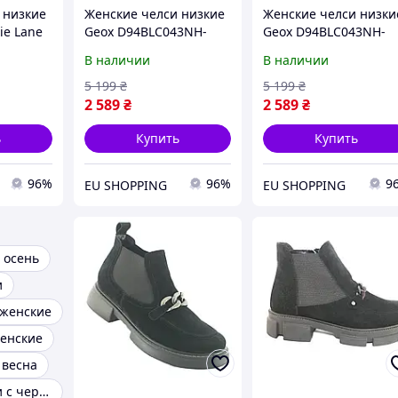
 низкие
Женские челси низкие
Женские челси низки
ie Lane
Geox D94BLC043NH-
Geox D94BLC043NH-
 41.5
C9999 36 Черные
C9999 38 Черные
В наличии
В наличии
ерные
(8054730115246)
(8054730115260)
5 199
₴
5 199
₴
2 589
₴
2 589
₴
ь
Купить
Купить
96%
96%
9
EU SHOPPING
EU SHOPPING
 осень
и
 женские
енские
 весна
Бежевые челси с черной подошвой