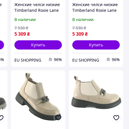
е
Женские челси низкие
Женские челси низкие
Timberland Roxie Lane
Timberland Roxie Lane
TB0A28XMW021 37.5
TB0A28XMW021 39
В наличии
В наличии
(6.5US) 23.5 см Черные
(8US) 25 см Черные
(197065860974)
(197065861520)
7 530
₴
7 530
₴
5 309
₴
5 309
₴
Купить
Купить
6%
96%
96%
EU SHOPPING
EU SHOPPING