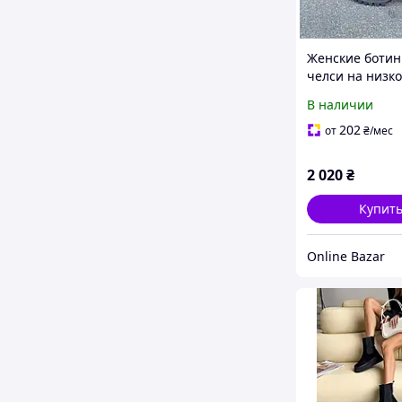
Женские ботин
челси на низко
натуральная 
В наличии
202
от
₴
/мес
2 020
₴
Купит
Online Bazar