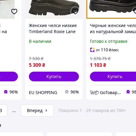
і
Женские челси низкие
Черные женские чел
і на
Timberland Roxie Lane
из натуральной зам
МІ
TB0A28XMW021 40
с цепью на тракторн
В наличии
Готово к отправке
(9US) 26 см Черные
подошве, размер 39,
(197065861780)
стелька 24.5 см деми
110
от
₴
/мес
7 530
₴
1 378
.75
₴
5 309
₴
1 103
₴
ь
Купить
Купить
96%
96%
9
EU SHOPPING
🚀📦 GoТовар 🚀📦 сеть интернет магазинов
3
...
Вперед
Показано 1 - 29 товаров из 700+
е