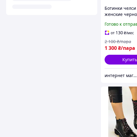
Ботинки челси
женские черно
из натурально
Готово к отпра
низкие демис
размер 37
130
от
₴
/мес
2 100
₴/пара
1 300
₴/пара
Купит
интернет магазин ОПТИМАЛЬНЫЙ ВЫБОР