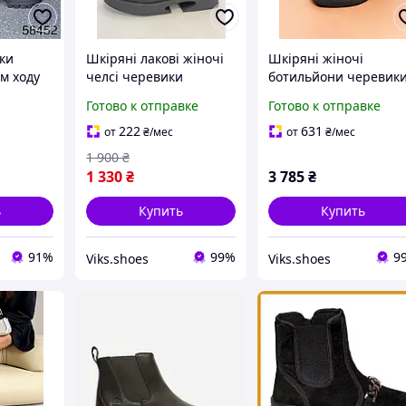
ки
Шкіряні лакові жіночі
Шкіряні жіночі
м ходу
челсі черевики
ботильйони черевик
замша
демісезонні чорні 37
челсі демісезонні чор
Готово к отправке
Готово к отправке
женские ботинки деми
36 - 40 женские
Phany
ботильоны деми Gue
222
631
от
₴
/мес
от
₴
/мес
1 900
₴
1 330
₴
3 785
₴
ь
Купить
Купить
91%
99%
9
Viks.shoes
Viks.shoes