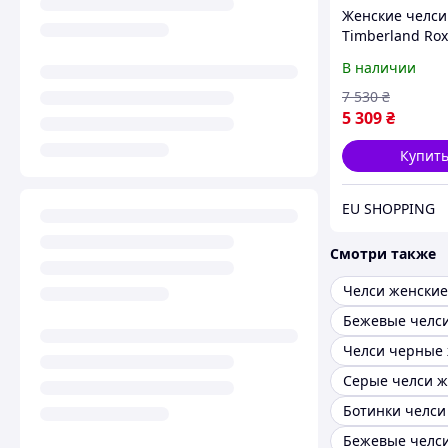
Женские челси
Timberland Rox
TB0A28XMW021
В наличии
(10US) 27 см Ч
(197065862046)
7 530
₴
5 309
₴
Купит
EU SHOPPING
Смотри также
Челси женские
Бежевые челс
Челси черные
Серые челси ж
Ботинки челси