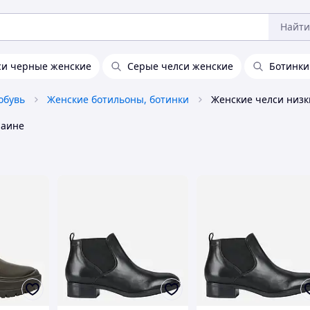
Найти
си черные женские
Серые челси женские
Ботинки
обувь
Женские ботильоны, ботинки
раине