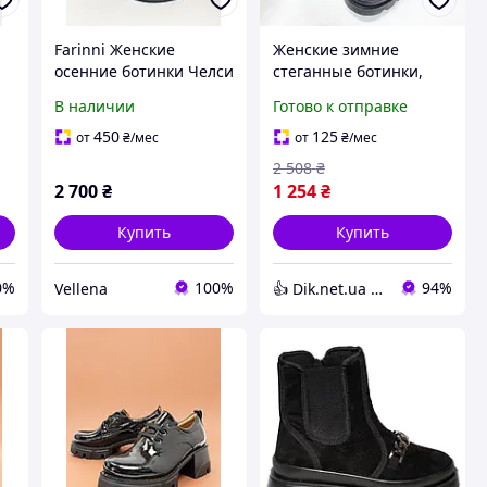
Farinni Женские
Женские зимние
осенние ботинки Челси
стеганные ботинки,
ой
из натуральной кожи
Женские
В наличии
Готово к отправке
на низкой подошве.
демисезонные ботинки
Размер 39
на низком ходу, Челси
450
125
от
₴
/мес
от
₴
/мес
на каждый день AK-72
2 508
₴
2 700
₴
1 254
₴
Купить
Купить
0%
100%
94%
Vellena
👍 Dik.net.ua - Интернет магазин