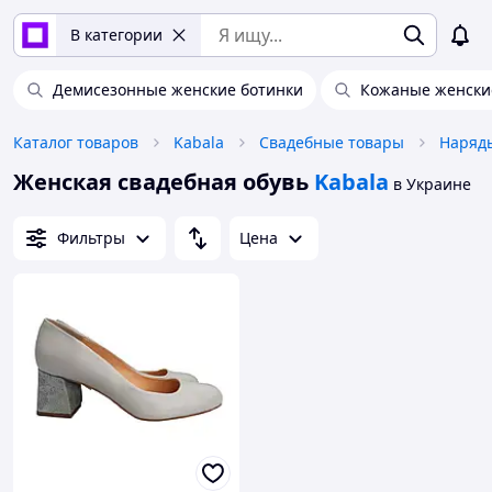
В категории
Демисезонные женские ботинки
Кожаные женски
Каталог товаров
Kabala
Свадебные товары
Наряды
Женская свадебная обувь
Kabala
в Украине
Фильтры
Цена