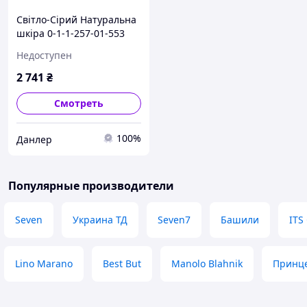
Світло-Сірий Натуральна
шкіра 0-1-1-257-01-553
Kabala
Недоступен
2 741
₴
Смотреть
100%
Данлер
Популярные производители
Seven
Украина ТД
Seven7
Башили
ITS
Lino Marano
Best But
Manolo Blahnik
Принц