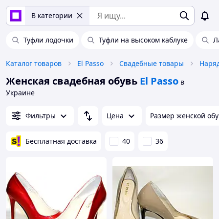
В категории
Туфли лодочки
Туфли на высоком каблуке
Л
Каталог товаров
El Passo
Свадебные товары
Наряд
Женская свадебная обувь
El Passo
в
Украине
Фильтры
Цена
Размер женской об
Бесплатная доставка
40
36