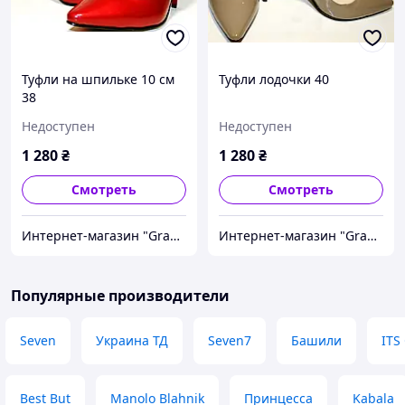
Туфли на шпильке 10 см
Туфли лодочки 40
38
Недоступен
Недоступен
1 280
₴
1 280
₴
Смотреть
Смотреть
Интернет-магазин "Grand"
Интернет-магазин "Grand"
Популярные производители
Seven
Украина ТД
Seven7
Башили
ITS
Best But
Manolo Blahnik
Принцесса
Kabala