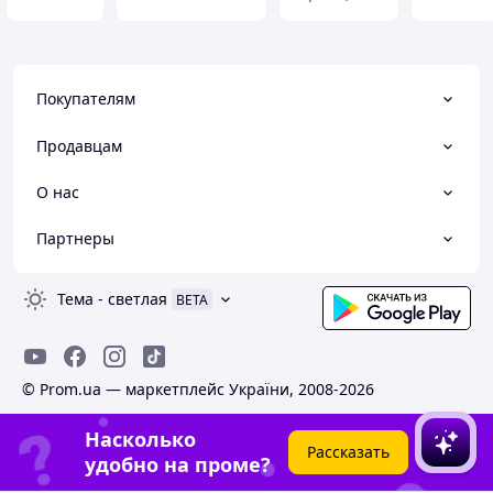
Покупателям
Продавцам
О нас
Партнеры
Тема
-
светлая
BETA
© Prom.ua — маркетплейс України, 2008-2026
Насколько
Рассказать
удобно на проме?