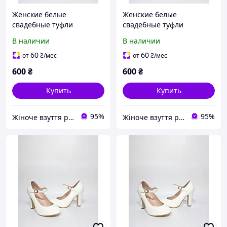
Женские белые
Женские белые
свадебные туфли
свадебные туфли
(Испанка)
(Испанка) 37=23,5 по
В наличии
В наличии
устілці
60
60
от
₴
/мес
от
₴
/мес
600
₴
600
₴
Купить
Купить
95%
95%
Жіноче взуття роздріб Україна. kabluhek.com.ua
Жіноче взуття роздріб Україна. kabluhek.com.ua