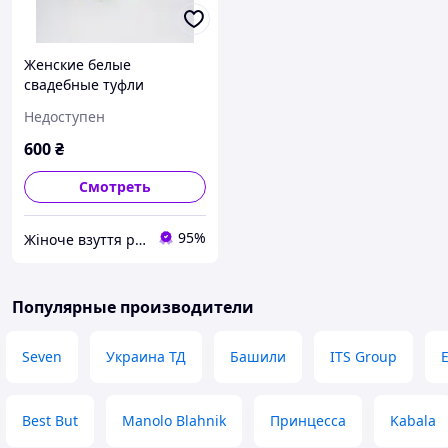
Женские белые
свадебные туфли
(Испанка) 40=25см по
Недоступен
стельке
600
₴
Смотреть
95%
Жіноче взуття роздріб Україна. kabluhek.com.ua
Популярные производители
Seven
Украина ТД
Башили
ITS Group
E
Best But
Manolo Blahnik
Принцесса
Kabala