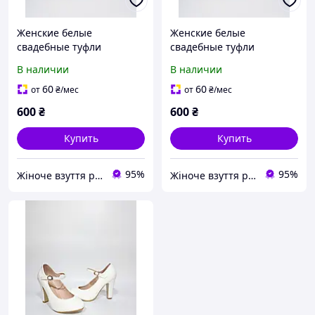
Женские белые
Женские белые
свадебные туфли
свадебные туфли
(Испанка) 38=24 по устілці
(Испанка) 39=24,5см по
В наличии
В наличии
устілці
60
60
от
₴
/мес
от
₴
/мес
600
₴
600
₴
Купить
Купить
95%
95%
Жіноче взуття роздріб Україна. kabluhek.com.ua
Жіноче взуття роздріб Україна. kabluhek.com.ua