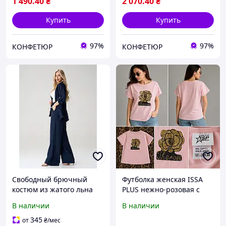
1 490
.40
₴
2 070
.40
₴
Купить
Купить
97%
97%
КОНФЕТЮР
КОНФЕТЮР
Свободный брючный
Футболка женская ISSA
костюм из жатого льна
PLUS нежно-розовая с
темно-синего цвета
принтом цветок 80%
В наличии
В наличии
хлопок размер L
345
от
₴
/мес