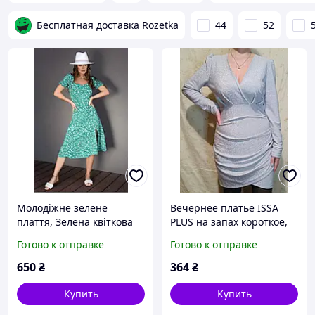
Бесплатная доставка Rozetka
44
52
Молодіжне зелене
Вечернее платье ISSA
плаття, Зелена квіткова
PLUS на запах короткое,
сукня з розрізом
серебристое, женское,
Готово к отправке
Готово к отправке
размер S
650
₴
364
₴
Купить
Купить