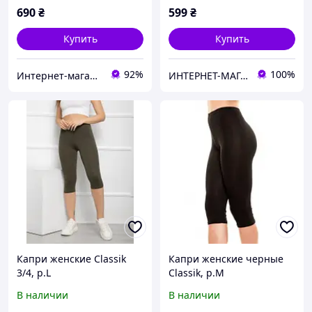
желтый
690
₴
599
₴
Купить
Купить
92%
100%
Интернет-магазин «MissDi»
ИНТЕРНЕТ-МАГАЗИН "ВСЕ,ЧТО НАДО"
Капри женские Classik
Капри женские черные
3/4, р.L
Classik, р.М
В наличии
В наличии