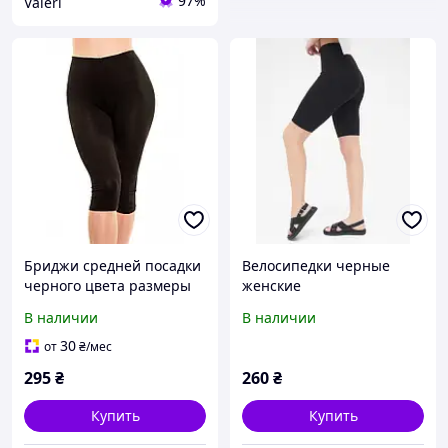
97%
Valeri
Бриджи средней посадки
Велосипедки черные
черного цвета размеры
женские
42 44 46 48 50 52
В наличии
В наличии
30
от
₴
/мес
295
₴
260
₴
Купить
Купить