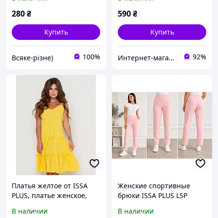
летнее
280
₴
590
₴
Купить
Купить
100%
92%
Всяке-різне)
Интернет-магазин «MissDi»
Платья желтое от ISSA
Женские спортивные
PLUS, платье женское,
брюки ISSA PLUS LSP
Платье с воланами,
розовые
В наличии
В наличии
платье летнее, сарафан