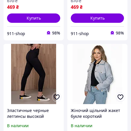
талии
670
₴
670
₴
469
₴
469
₴
Купить
Купить
98%
98%
911-shop
911-shop
Эластичные черные
Жіночий щільний жакет
леггинсы высокой
букле короткий
посадки выполненные из
В наличии
В наличии
эластичного трикотажа в