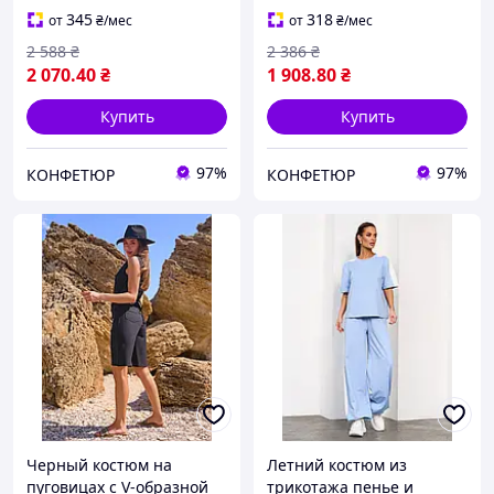
фиксировать подвороты
резинке
345
318
от
₴
/мес
от
₴
/мес
на пуговицах
2 588
₴
2 386
₴
2 070
.40
₴
1 908
.80
₴
Купить
Купить
97%
97%
КОНФЕТЮР
КОНФЕТЮР
Черный костюм на
Летний костюм из
пуговицах с V-образной
трикотажа пенье и