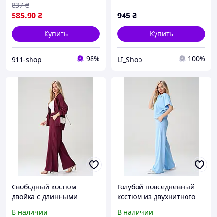
рубчик
837
₴
585
.90
₴
945
₴
Купить
Купить
98%
100%
911-shop
LI_Shop
Свободный костюм
Голубой повседневный
двойка с длинными
костюм из двухнитного
рукавами с
трикотажа с широкими
В наличии
В наличии
возможностью
свободными брюками на