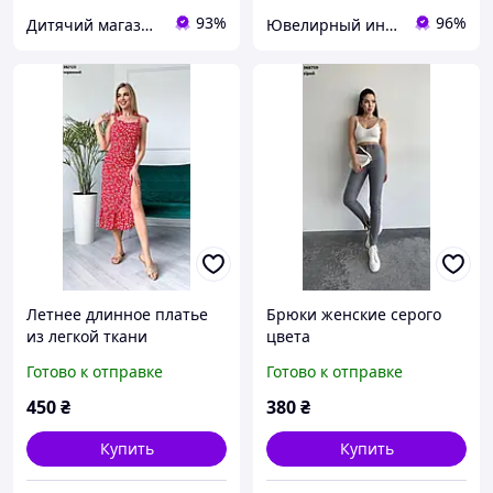
93%
96%
Дитячий магазин СОНЕЧКО
Ювелирный интернет-магазин серебряных украшений в Харькове | Mirserebra.org
Летнее длинное платье
Брюки женские серого
из легкой ткани
цвета
Готово к отправке
Готово к отправке
450
₴
380
₴
Купить
Купить