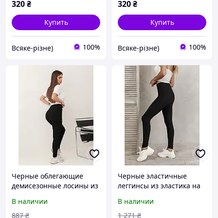
320
₴
320
₴
Купить
Купить
100%
100%
Всяке-різне)
Всяке-різне)
Черные облегающие
Черные эластичные
демисезонные лосины из
леггинсы из эластика на
трикотажного рубчика с
флисе оснащенные
В наличии
В наличии
небольшим начесом
высоким утягивающим
корсетом с ребрами
887
₴
1 271
₴