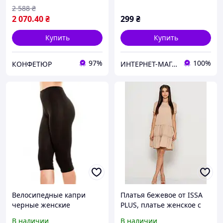
2 588
₴
2 070
.40
₴
299
₴
Купить
Купить
97%
100%
КОНФЕТЮР
ИНТЕРНЕТ-МАГАЗИН "ВСЕ,ЧТО НАДО"
Велосипедные капри
Платья бежевое от ISSA
черные женские
PLUS, платье женское с
коротким рукавом, платье
В наличии
В наличии