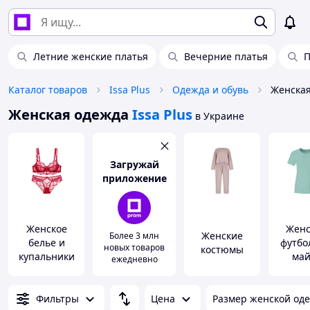
Летние женские платья
Вечерние платья
П
Каталог товаров
Issa Plus
Одежда и обувь
Женская
Женская одежда
Issa Plus
в Украине
Загружай
приложение
Женское
Женс
Женские
Более 3 млн
белье и
футбо
новых товаров
костюмы
купальники
май
ежедневно
Фильтры
Цена
Размер женской од