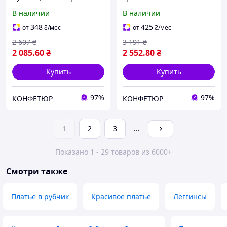
горловиной и завязкой на
декорированный
В наличии
В наличии
спинке.
лампасами
348
425
от
₴
/мес
от
₴
/мес
2 607
₴
3 191
₴
2 085
.60
₴
2 552
.80
₴
Купить
Купить
97%
97%
КОНФЕТЮР
КОНФЕТЮР
1
2
3
...
Показано 1 - 29 товаров из 6000+
Смотри также
Платье в рубчик
Красивое платье
Леггинсы