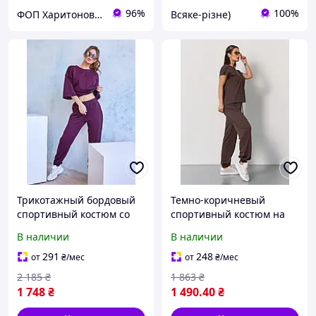
96%
100%
ФОП Харитонова Т.О.
Всяке-різне)
Трикотажный бордовый
Темно-коричневый
спортивный костюм со
спортивный костюм на
свободным верхом
резинке с эластичными
В наличии
В наличии
декорированным
манжетами и карманами
объемными швами.
291
248
от
₴
/мес
от
₴
/мес
2 185
₴
1 863
₴
1 748
₴
1 490
.40
₴