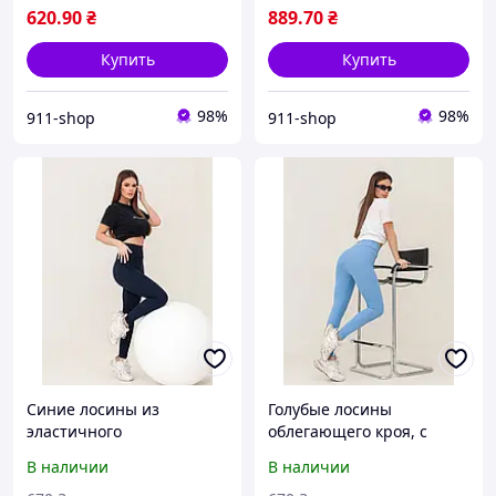
жесткости
620
.90
₴
889
.70
₴
Купить
Купить
98%
98%
911-shop
911-shop
Синие лосины из
Голубые лосины
эластичного
облегающего кроя, с
трикотажного рубчика с
поясной резинкой и
В наличии
В наличии
небольшим начесом
высокой посадкой на