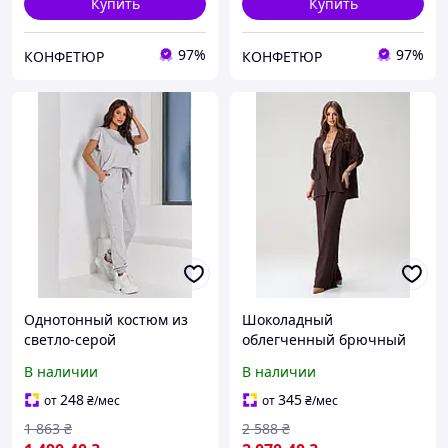
Купить
Купить
97%
97%
КОНФЕТЮР
КОНФЕТЮР
Однотонный костюм из
Шоколадный
светло-серой
облегченный брючный
трикотажной двухнити
костюм из льна
В наличии
В наличии
248
345
от
₴
/мес
от
₴
/мес
1 863
₴
2 588
₴