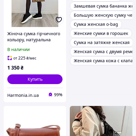
Замшевая сумка бананка же
Большую женскую сумку чер
Сумка женская o-bag
Женские сумки в горошек
Жіноча сумка гірчичного
кольору, натуральна
Сумка на затяжке женская
замша та шкіра, 24x16 см
В наличии
Женская сумка с двумя реме
225
от
₴
/мес
Женская сумка кожа с клапа
1 350
₴
Купить
99%
Harmonia.in.ua