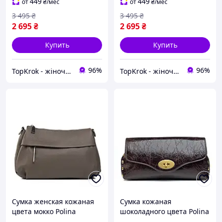
449
449
от
₴
/мес
от
₴
/мес
3 495
₴
3 495
₴
2 695
₴
2 695
₴
Купить
Купить
96%
96%
TopKrok - жіноче та чоловіче взуття, жіночі сумки та верхній одяг
TopKrok - жіноче та чоловіче взуття, жіночі сумки та верхній одяг
Сумка женская кожаная
Сумка кожаная
цвета мокко Polina
шоколадного цвета Polina
женская