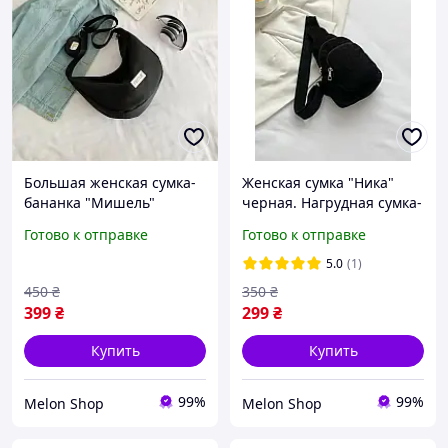
Большая женская сумка-
Женская сумка "Ника"
бананка "Мишель"
черная. Нагрудная сумка-
черная. Сумка через
слинг через плечо,
Готово к отправке
Готово к отправке
плече черного цвета
бананка черного цвета
5.0
(1)
450
₴
350
₴
399
₴
299
₴
Купить
Купить
99%
99%
Melon Shop
Melon Shop