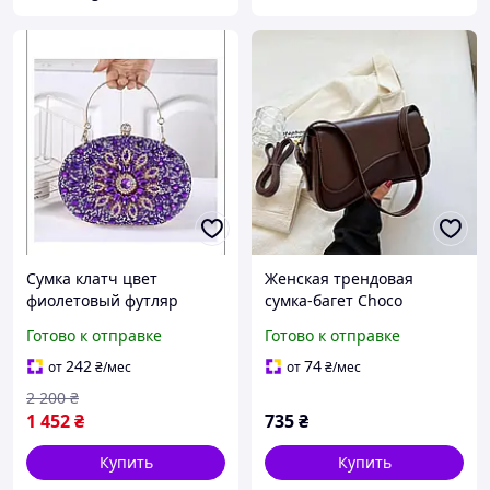
Сумка клатч цвет
Женская трендовая
фиолетовый футляр
сумка-багет Choco
женский стильный в
Silhouette Вместительная
Готово к отправке
Готово к отправке
стразах с золотой
маленькая сумка в
цепочкой и застежкой
шоколадном цвете
242
74
от
₴
/мес
от
₴
/мес
2 200
₴
1 452
₴
735
₴
Купить
Купить