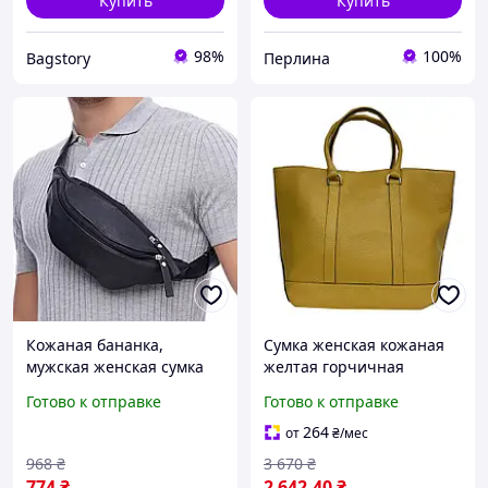
Купить
Купить
98%
100%
Bagstory
Перлина
Кожаная бананка,
Сумка женская кожаная
мужская женская сумка
желтая горчичная
из натуральной кожи,
большая Felicita (Д/Ш/В)
Готово к отправке
Готово к отправке
черная барсетка buzyna
31/13,5/24 (см)
264
от
₴
/мес
968
₴
3 670
₴
774
₴
2 642
.40
₴