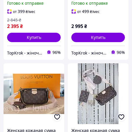
Готово к отправке
Готово к отправке
399
499
от
₴
/мес
от
₴
/мес
2 845
₴
2 395
₴
2 995
₴
Купить
Купить
96%
96%
TopKrok - жіноче та чоловіче взуття, жіночі сумки та верхній одяг
TopKrok - жіноче та чоловіче взуття, жіночі сумки та верхній одяг
Женская кожаная сумка
Женская кожаная сумка