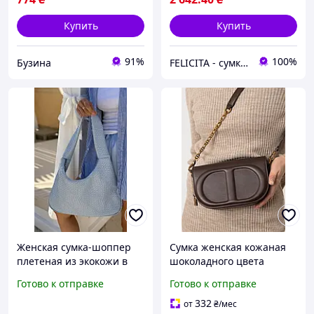
Купить
Купить
91%
100%
Бузина
FELICITA - сумки і аксесуари з натуральної шкіри преміум класу
Женская сумка-шоппер
Сумка женская кожаная
плетеная из экокожи в
шоколадного цвета
нескольких цветах
Oliaver
Готово к отправке
Готово к отправке
332
от
₴
/мес