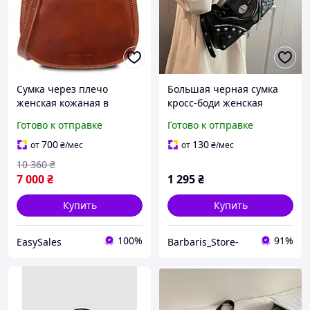
Сумка через плечо
Большая черная сумка
женская кожаная в
кросс-боди женская
медовом цвете Tuscany
кожаная Y2K, трендовая
Готово к отправке
Готово к отправке
Leather Isabella TL9031
сумка хобо на плечо в
фото-стиле
700
130
от
₴
/мес
от
₴
/мес
10 360
₴
7 000
₴
1 295
₴
Купить
Купить
100%
91%
EasySales
Barbaris_Store-