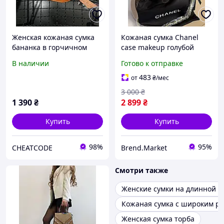
Женская кожаная сумка
Кожаная сумка Chanel
бананка в горчичном
case makeup голубой
цвете, женская бананка
цвет. Сумка кейс,куб
В наличии
Готово к отправке
из натуральной кожи
483
от
₴
/мес
3 000
₴
1 390
₴
2 899
₴
Купить
Купить
98%
95%
CHEATCODE
Brend.Market
Смотри также
Женские сумки на длинной р
Кожаная сумка с широким р
Женская сумка торба