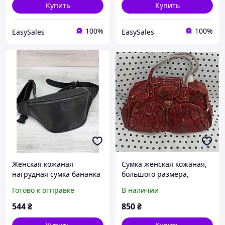
Купить
Купить
100%
100%
EasySales
EasySales
Женская кожаная
Сумка женская кожаная,
нагрудная сумка бананка
большого размера,
«Tery» черного цвета
красного цвета.
Готово к отправке
В наличии
Welassie
544
₴
850
₴