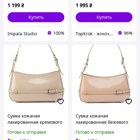
1 199
₴
1 995
₴
Купить
Купить
100%
96%
Impala Studio
TopKrok - жіноче та чоловіче взуття, жіночі сумки та верхній одяг
Сумка кожаная
Сумка кожаная
лакированная кремового
лакированная бежевого
цвета Polina женская
цвета Polina женская
Готово к отправке
Готово к отправке