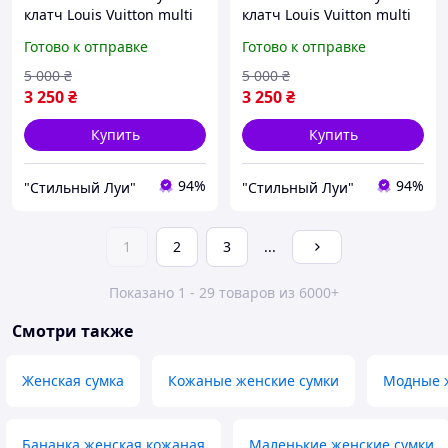
клатч Louis Vuitton multi
клатч Louis Vuitton multi
pochette 3в1
pochette 3в1
Готово к отправке
Готово к отправке
5 000
₴
5 000
₴
3 250
₴
3 250
₴
Купить
Купить
94%
94%
"Стильный Луи"
"Стильный Луи"
1
2
3
...
Показано 1 - 29 товаров из 6000+
Смотри также
Женская сумка
Кожаные женские сумки
Модные 
Бананка женская кожаная
Маленькие женские сумки