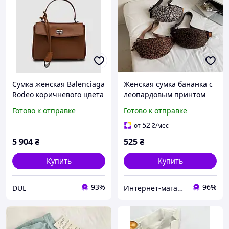
Сумка женская Balenciaga
Женская сумка бананка с
Rodeo коричневого цвета
леопардовым принтом
брендовая мини сумка
Готово к отправке
Готово к отправке
кожаная Баленсиага 23 х
18 х 7.5 см
52
от
₴
/мес
5 904
₴
525
₴
Купить
Купить
93%
96%
DUL
Интернет-магазин M.A.K.-Shop