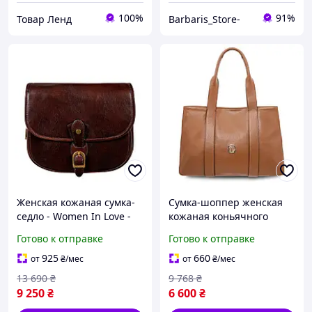
100%
91%
Товар Ленд
Barbaris_Store-
Женская кожаная сумка-
Сумка-шоппер женская
седло - Women In Love -
кожаная коньячного
Коричневый цвет - Time
цвета Tuscany Callie
Готово к отправке
Готово к отправке
Resistance 5244701
TL142415
925
660
от
₴
/мес
от
₴
/мес
13 690
₴
9 768
₴
9 250
₴
6 600
₴