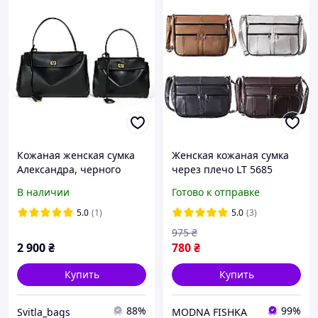
Кожаная женская сумка
Женская кожаная сумка
Александра, черного
через плечо LT 5685
цвета
разные цвета
В наличии
Готово к отправке
5.0
(1)
5.0
(3)
975
₴
2 900
₴
780
₴
Купить
Купить
88%
99%
Svitla_bags
MODNA FISHKA