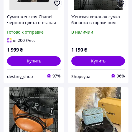
Сумка женская Chanel
Женская кожаная сумка
черного цвета стеганая
бананка в горчичном
стильная сумка кожаная
цвете
Готово к отправке
В наличии
Шанель с ремешком
серебряной цепью
200
от
₴
/мес
1 999
₴
1 190
₴
Купить
Купить
97%
96%
destiny_shop
Shopsyua